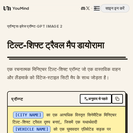
साइन इन करें
YouMind
अवलोकन
प्रॉम्प्ट्स
›
इमेज प्रॉम्प्ट
›
GPT IMAGE 2
टिल्ट-शिफ्ट ट्रैवल मैप डायोरामा
उपयोग के मामले
कौशल
एक रचनात्मक मिनिएचर टिल्ट-शिफ्ट प्रॉम्प्ट जो एक वास्तविक वाहन
और लैंडमार्क को विंटेज-स्टाइल सिटी मैप के साथ जोड़ता है।
प्रॉम्प्ट
प्रॉम्प्ट
अनुवाद से पहले
मूल्य निर्धारण
[CITY NAME]
 का एक अत्यधिक विस्तृत सिनेमैटिक मिनिएचर 
डाउनलोड
टिल्ट-शिफ्ट ट्रैवल दृश्य बनाएं, जिसमें एक यथार्थवादी 
[VEHICLE NAME]
 को एक घुमावदार एलिवेटेड सड़क पर 