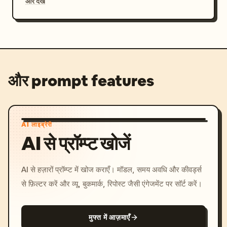
और देखें
और prompt features
AI लाइब्रेरी
AI से प्रॉम्प्ट खोजें
AI से हज़ारों प्रॉम्प्ट में खोज कराएँ। मॉडल, समय अवधि और कीवर्ड्स
से फ़िल्टर करें और व्यू, बुकमार्क, रिपोस्ट जैसी एंगेजमेंट पर सॉर्ट करें।
मुफ्त में आज़माएँ