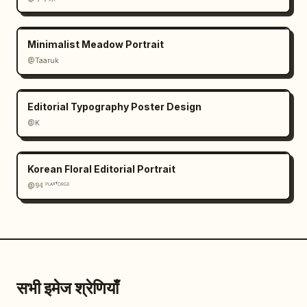
Minimalist Meadow Portrait
@Taaruk
Editorial Typography Poster Design
@K
Korean Floral Editorial Portrait
@𝟡𝟜 ᴾᴸᴬʸᶠᴼᴿᴳᴱ
सभी इमेज श्रेणियाँ