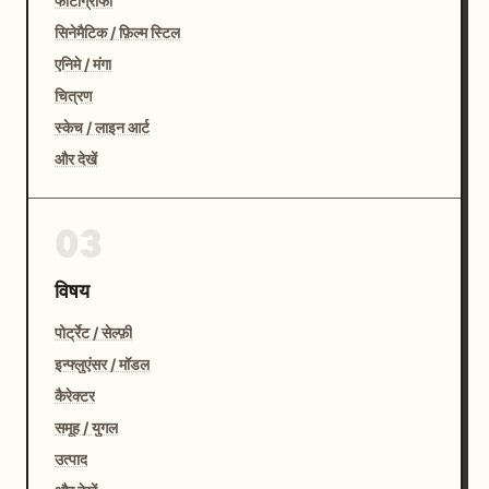
फोटोग्राफी
सिनेमैटिक / फ़िल्म स्टिल
एनिमे / मंगा
चित्रण
स्केच / लाइन आर्ट
और देखें
03
विषय
पोर्ट्रेट / सेल्फ़ी
इन्फ्लुएंसर / मॉडल
कैरेक्टर
समूह / युगल
उत्पाद