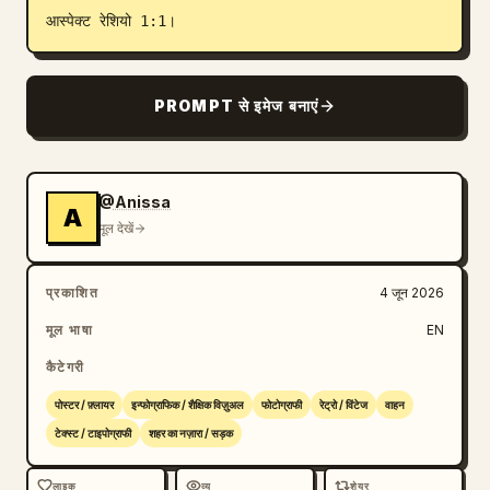
आस्पेक्ट रेशियो 1:1।
PROMPT से इमेज बनाएं
@Anissa
A
मूल देखें
प्रकाशित
4 जून 2026
मूल भाषा
EN
कैटेगरी
पोस्टर / फ़्लायर
इन्फोग्राफिक / शैक्षिक विज़ुअल
फोटोग्राफी
रेट्रो / विंटेज
वाहन
टेक्स्ट / टाइपोग्राफी
शहर का नज़ारा / सड़क
लाइक
व्यू
शेयर