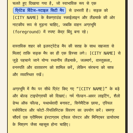
चलते हुए दिखाया गया है, जो स्वाभाविक रूप से एक 
ब्लॉग
प्रिंटेड विंटेज-स्टाइल सिटी मैप
 से उभरती है। सड़क को 
[CITY NAME] के बैकग्राउंड स्काईलाइन और लैंडमार्क की ओर 
नाटकीय रूप से मुड़ना चाहिए, जबकि वाहन अग्रभूमि 
अपडेट
(foreground) में स्पष्ट केंद्र बिंदु बना रहे।

वास्तविक शहर को इलस्ट्रेटेड मैप की सतह के साथ सहजता से 
मिलाएं ताकि सड़क मैप का ही एक हिस्सा लगे। [CITY NAME] से 
जुड़े पहचाने जाने योग्य स्थानीय लैंडमार्क, जलमार्ग, वास्तुकला, 
वनस्पति और वातावरण को शामिल करें, लेकिन संरचना को साफ 
और व्यवस्थित रखें।

अग्रभूमि में मैप पर सीधे प्रिंट किए गए “[CITY NAME]” के बड़े 
और बोल्ड टाइपोग्राफी को दिखाएं। गर्म गोल्डन-आवर लाइटिंग, शैलो 
डेप्थ ऑफ फील्ड, यथार्थवादी बनावट, सिनेमैटिक छाया, एरियल 
पर्सपेक्टिव और फोटो-रियलिस्टिक विवरण का उपयोग करें। समग्र 
सौंदर्य एक प्रीमियम इंस्टाग्राम ट्रैवल पोस्टर और मिनिएचर डायोरामा 
के मिश्रण जैसा महसूस होना चाहिए।
