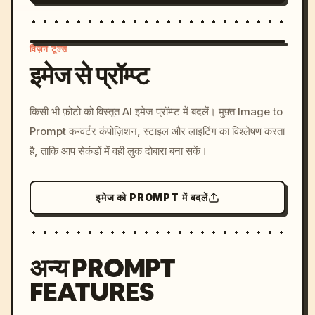
विज़न टूल्स
इमेज से प्रॉम्प्ट
/imagine prompt: cinemati
किसी भी फ़ोटो को विस्तृत AI इमेज प्रॉम्प्ट में बदलें। मुफ़्त Image to
c, cyberpunk sunset, neon
Prompt कन्वर्टर कंपोज़िशन, स्टाइल और लाइटिंग का विश्लेषण करता
colors, 8k --v 6.0
है, ताकि आप सेकंडों में वही लुक दोबारा बना सकें।
इमेज को PROMPT में बदलें
अन्य PROMPT
FEATURES