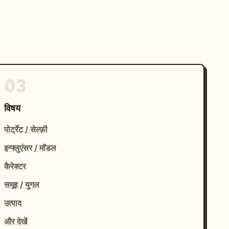
03
विषय
पोर्ट्रेट / सेल्फ़ी
इन्फ्लुएंसर / मॉडल
कैरेक्टर
समूह / युगल
उत्पाद
और देखें