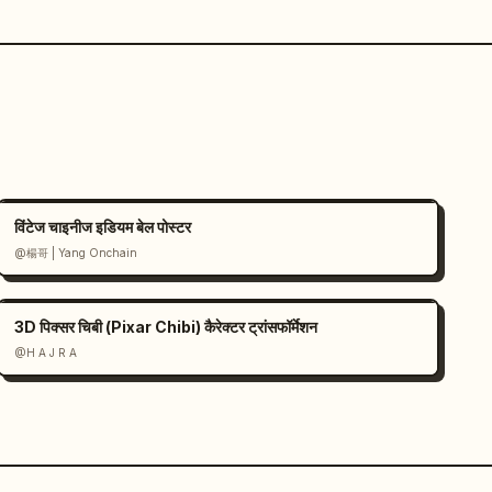
विंटेज चाइनीज इडियम बेल पोस्टर
@楊哥 | Yang Onchain
3D पिक्सर चिबी (Pixar Chibi) कैरेक्टर ट्रांसफॉर्मेशन
@H A J R A