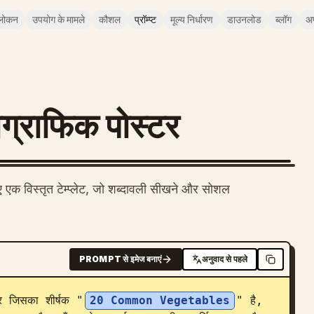
लोकन
उपयोग के मामले
कौशल
प्रॉम्प्ट
मूल्य निर्धारण
डाउनलोड
ब्लॉग
अ
ोग्राफिक पोस्टर
िए एक विस्तृत टेम्प्लेट, जो शब्दावली सीखने और सोशल
PROMPT से इमेज बनाएं
अनुवाद से पहले
टर जिसका शीर्षक "
20 Common Vegetables
" है, 