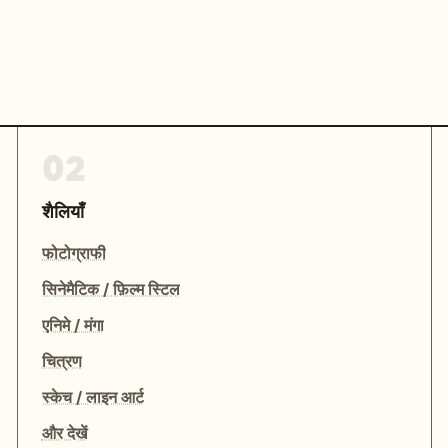
02
शैलियाँ
फोटोग्राफी
सिनेमैटिक / फ़िल्म स्टिल
एनिमे / मंगा
चित्रण
स्केच / लाइन आर्ट
और देखें