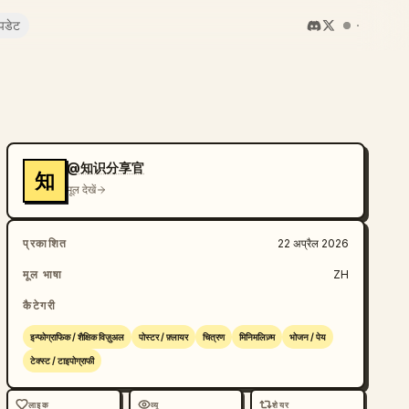
पडेट
@知识分享官
知
मूल देखें
प्रकाशित
22 अप्रैल 2026
मूल भाषा
ZH
कैटेगरी
इन्फोग्राफिक / शैक्षिक विज़ुअल
पोस्टर / फ़्लायर
चित्रण
मिनिमलिज़्म
भोजन / पेय
टेक्स्ट / टाइपोग्राफी
लाइक
व्यू
शेयर