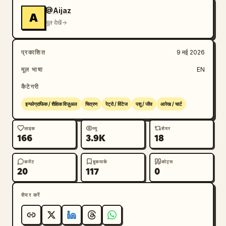
@Aijaz
A
मूल देखें
प्रकाशित
9 मई 2026
मूल भाषा
EN
कैटेगरी
इन्फोग्राफिक / शैक्षिक विज़ुअल
चित्रण
रेट्रो / विंटेज
पशु / जीव
आरेख / चार्ट
लाइक
व्यू
शेयर
166
3.9K
18
कमेंट
बुकमार्क
कोट्स
20
117
0
शेयर करें