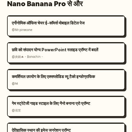
Nano Banana Pro से और
एर्गोनोमिक ऑफिस चेयर ई-कॉमर्स मोबाइल डिटेल पेज
@Mr.pinecone
छवि को संपादन योग्य PowerPoint स्लाइड प्रॉम्प्ट में बदलें
@炎鎮🔥 - ₿onochin -
कमर्शियल उपयोग के लिए एक्सप्लोडिड व्यू टैको इन्फोग्राफिक
@𝐌
गेम स्ट्रेटेजी गाइड स्टाइल के लिए नैनो बनाना प्रो प्रॉम्प्ट
@花笠
ऐतिहासिक स्थान की इमेज जनरेशन प्रॉम्प्ट