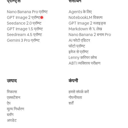
प्रॉम्प्ट्स
संसाधन
Nano Banana Pro प्रॉम्प्ट
Agents के लिए
GPT Image 2 प्रॉम्प्ट
NotebookLM विकल्प
Seedance 2.0 प्रॉम्प्ट
GPT Image 2 स्लाइड्स
GPT Image 1.5 प्रॉम्प्ट
Markdown से 𝕏 लेख
Seedream 4.5 प्रॉम्प्ट
Nano Banana 2 बनाम Pro
Gemini 3 Pro प्रॉम्प्ट
AI फोटो एडिटर
फोटो प्रॉम्प्ट
इमेज से प्रॉम्प्ट
Lenny करियर कोच
ABTI व्यक्तित्व परीक्षण
उत्पाद
कंपनी
स्किल्स
हमसे संपर्क करें
एक्सटेंशन
गोपनीयता
ऐप
शर्तें
मूल्य निर्धारण
ब्लॉग
अपडेट