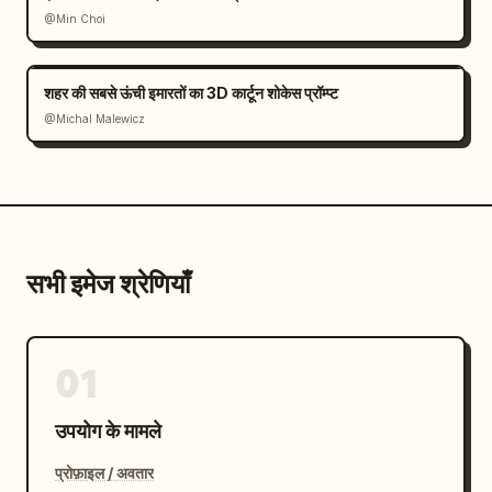
@Min Choi
शहर की सबसे ऊंची इमारतों का 3D कार्टून शोकेस प्रॉम्प्ट
@Michal Malewicz
सभी इमेज श्रेणियाँ
01
उपयोग के मामले
प्रोफ़ाइल / अवतार