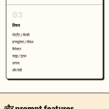
03
विषय
पोर्ट्रेट / सेल्फ़ी
इन्फ्लुएंसर / मॉडल
कैरेक्टर
समूह / युगल
उत्पाद
और देखें
और prompt features