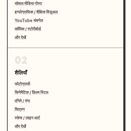
सोशल मीडिया पोस्ट
इन्फोग्राफिक / शैक्षिक विज़ुअल
YouTube थंबनेल
कॉमिक / स्टोरीबोर्ड
और देखें
02
शैलियाँ
फोटोग्राफी
सिनेमैटिक / फ़िल्म स्टिल
एनिमे / मंगा
चित्रण
स्केच / लाइन आर्ट
और देखें