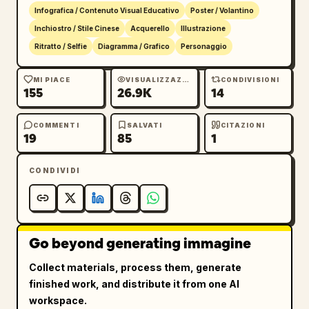
"Jingpo", "Kirghisi", "Tu", "Daur", "Mulao",

Infografica / Contenuto Visual Educativo
Poster / Volantino
        "Qiang", "Blang", "Salar", "Maonan", 
Inchiostro / Stile Cinese
Acquerello
Illustrazione
"Gelao", "Xibe", "Achang", "Pumi",

Ritratto / Selfie
Diagramma / Grafico
Personaggio
        "Tagiki", "Nu", "Uzbeki", "Russi", 
"Evenki", "De'ang", "Bonan", "Yugur",

MI PIACE
VISUALIZZAZIONI
CONDIVISIONI
155
26.9K
14
        "Jing", "Tatari", "Derung", "Oroqen", 
"Hezhen", "Menba", "Lhoba", "Jino"

      ]

COMMENTI
SALVATI
CITAZIONI
19
85
1
    }

  }

CONDIVIDI
}
Go beyond generating immagine
Collect materials, process them, generate
finished work, and distribute it from one AI
workspace.