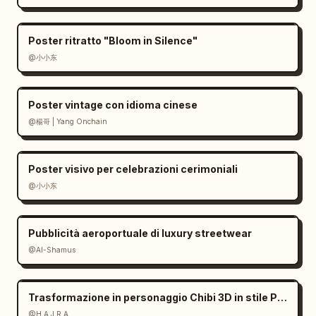
Poster ritratto "Bloom in Silence"
@小小东
Poster vintage con idioma cinese
@楊哥 | Yang Onchain
Poster visivo per celebrazioni cerimoniali
@小小东
Pubblicità aeroportuale di luxury streetwear
@Al-Shamus
Trasformazione in personaggio Chibi 3D in stile Pixar
@H A J R A