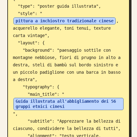
  "type": "poster guida illustrata",

Blog
  "style": "
pittura a inchiostro tradizionale cinese
, 
Aggiornamenti
acquerello elegante, toni tenui, texture 
carta vintage",

  "layout": {

    "background": "paesaggio sottile con 
montagne nebbiose, fiori di prugno in alto a 
destra, steli di bambù sul bordo sinistro e 
un piccolo padiglione con una barca in basso 
a destra",

    "typography": {

      "main_title": "
Guida illustrata all'abbigliamento dei 56 
gruppi etnici cinesi
",

      "subtitle": "Apprezzare la bellezza di 
ciascuno, condividere la bellezza di tutti",

      "alignment": "testo verticale, 