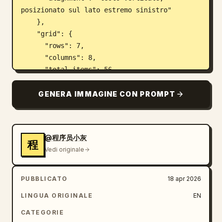
posizionato sul lato estremo sinistro"

    },

    "grid": {

      "rows": 7,

      "columns": 8,

      "total_items": 56,

      "item_description": "
ritratti a mezzo busto di giovani donne che 
GENERA IMMAGINE CON PROMPT
indossano abiti etnici tradizionali 
distinti e copricapi elaborati
",

      "labels": [

@程序员小灰
程
        "Han", "Mongoli", "Hui", "Tibetani", 
Vedi originale
"Uiguri", "Miao", "Yi", "Zhuang",

        "Bouyei", "Coreani", "Mancesi", 
PUBBLICATO
18 apr 2026
"Dong", "Yao", "Bai", "Tujia", "Hani",

        "Kazaki", "Dai", "Li", "Lisu", "Wa", 
LINGUA ORIGINALE
EN
"She", "Gaoshan", "Lahu",

CATEGORIE
        "Shui", "Dongxiang", "Naxi", 