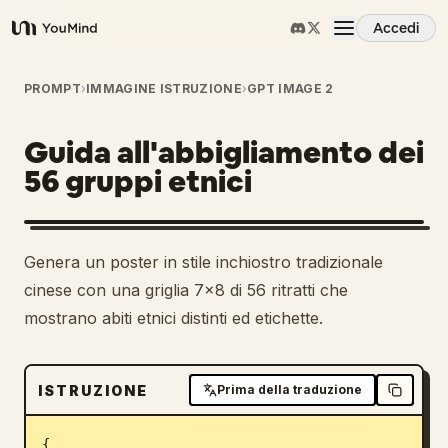
Accedi
YouMind
Panoramica
PROMPT
›
IMMAGINE ISTRUZIONE
›
GPT IMAGE 2
Guida all'abbigliamento dei
Casi d'uso
56 gruppi etnici
Abilità
Genera un poster in stile inchiostro tradizionale
Prompt
cinese con una griglia 7x8 di 56 ritratti che
mostrano abiti etnici distinti ed etichette.
Prezzi
ISTRUZIONE
Prima della traduzione
Scarica
{
