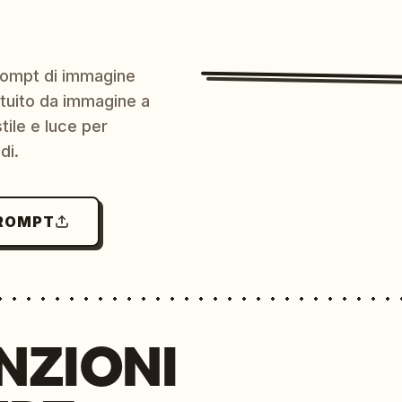
prompt di immagine
ratuito da immagine a
ile e luce per
di.
PROMPT
NZIONI