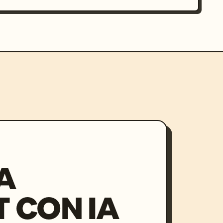
A
 CON IA