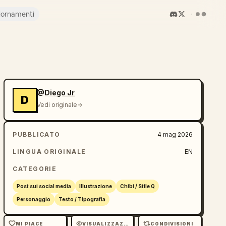
iornamenti
@Diego Jr
D
Vedi originale
PUBBLICATO
4 mag 2026
LINGUA ORIGINALE
EN
CATEGORIE
Post sui social media
Illustrazione
Chibi / Stile Q
Personaggio
Testo / Tipografia
MI PIACE
VISUALIZZAZIONI
CONDIVISIONI