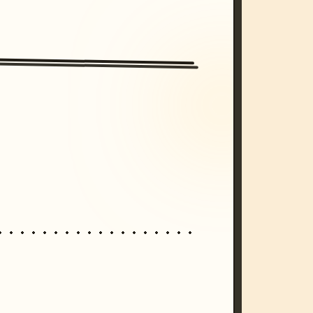
/imagine prompt: cinematic, cyberpunk s
unset, neon colors, 8k --v 6.0