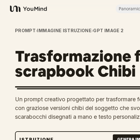
Panorami
YouMind
PROMPT
›
IMMAGINE ISTRUZIONE
›
GPT IMAGE 2
Trasformazione fo
scrapbook Chibi
Un prompt creativo progettato per trasformare fo
con graziose versioni chibi del soggetto che sv
scarabocchi disegnati a mano e testo personaliz
ISTRUZIONE
GENERA I