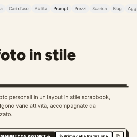
ca
Casi d'uso
Abilità
Prompt
Prezzi
Scarica
Blog
Agg
to in stile
to personali in un layout in stile scrapbook,
olgono varie attività, accompagnate da
zato.
MMAGINE CON PROMPT
Prima della traduzione