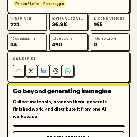
Ritratto / Selfie
Personaggio
MI PIACE
VISUALIZZAZIONI
CONDIVISIONI
774
36.9K
165
COMMENTI
SALVATI
CITAZIONI
34
490
0
CONDIVIDI
Go beyond generating immagine
Collect materials, process them, generate
finished work, and distribute it from one AI
workspace.