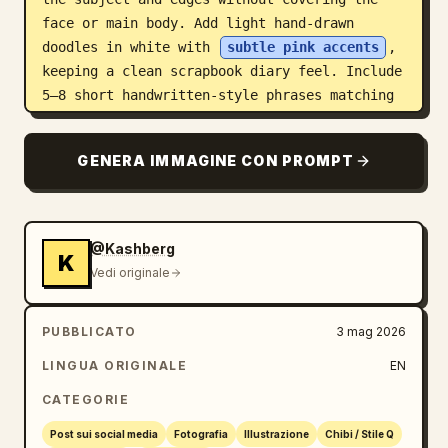
face or main body. Add light hand-drawn 
doodles in white with 
subtle pink accents
, 
keeping a clean scrapbook diary feel. Include 
5–8 short handwritten-style phrases matching 
the mood. Composition: keep the real person 
as the central focus, surrounded by chibi 
GENERA IMMAGINE CON PROMPT
stickers and doodles. The result should feel 
like a polished, playful, high-resolution 
social media lifestyle diary image.
@Kashberg
K
Vedi originale
PUBBLICATO
3 mag 2026
LINGUA ORIGINALE
EN
CATEGORIE
Post sui social media
Fotografia
Illustrazione
Chibi / Stile Q