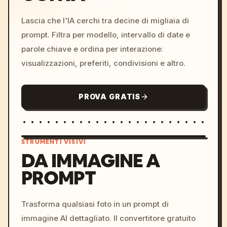
Lascia che l'IA cerchi tra decine di migliaia di
prompt. Filtra per modello, intervallo di date e
parole chiave e ordina per interazione:
visualizzazioni, preferiti, condivisioni e altro.
PROVA GRATIS
STRUMENTI VISIVI
DA IMMAGINE A
PROMPT
/imagine prompt: cinemati
c, cyberpunk sunset, neon
colors, 8k --v 6.0
Trasforma qualsiasi foto in un prompt di
immagine AI dettagliato. Il convertitore gratuito