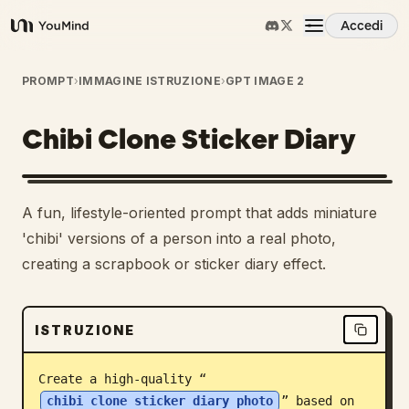
Accedi
YouMind
Panoramica
PROMPT
›
IMMAGINE ISTRUZIONE
›
GPT IMAGE 2
Chibi Clone Sticker Diary
Casi d'uso
Abilità
A fun, lifestyle-oriented prompt that adds miniature
'chibi' versions of a person into a real photo,
Prompt
creating a scrapbook or sticker diary effect.
Prezzi
ISTRUZIONE
Scarica
Create a high-quality “
chibi clone sticker diary photo
” based on 