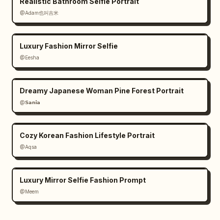
Realistic Bathroom Selfie Portrait
@Adam也叫吉米
Luxury Fashion Mirror Selfie
@Eesha
Dreamy Japanese Woman Pine Forest Portrait
@𝗦𝗮𝗻𝗶𝗮
Cozy Korean Fashion Lifestyle Portrait
@Aqsa
Luxury Mirror Selfie Fashion Prompt
@Meem