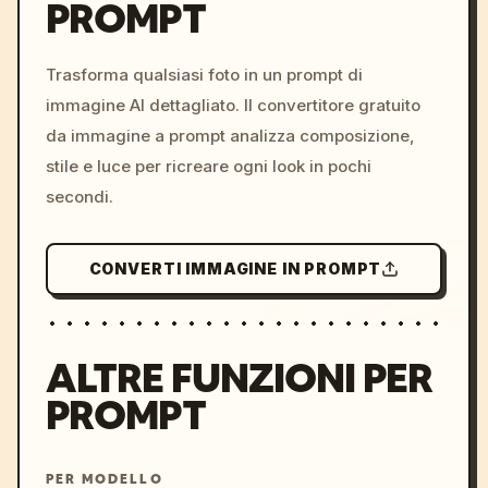
PROMPT
/imagine prompt: cinemati
c, cyberpunk sunset, neon
colors, 8k --v 6.0
Trasforma qualsiasi foto in un prompt di
immagine AI dettagliato. Il convertitore gratuito
da immagine a prompt analizza composizione,
stile e luce per ricreare ogni look in pochi
secondi.
CONVERTI IMMAGINE IN PROMPT
ALTRE FUNZIONI PER
PROMPT
PER MODELLO