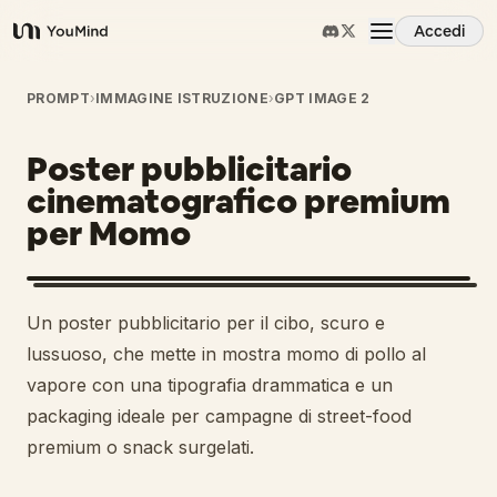
Accedi
YouMind
Panoramica
PROMPT
›
IMMAGINE ISTRUZIONE
›
GPT IMAGE 2
Poster pubblicitario
Casi d'uso
cinematografico premium
per Momo
Abilità
Prompt
Un poster pubblicitario per il cibo, scuro e
lussuoso, che mette in mostra momo di pollo al
Prezzi
vapore con una tipografia drammatica e un
packaging ideale per campagne di street-food
premium o snack surgelati.
Scarica