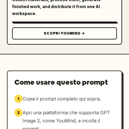
premium, con texture alimentari realistiche, 
finished work, and distribute it from one AI
branding nitido, fumo sottile e una 
workspace.
fotografia di prodotto di livello 
professionale.
SCOPRI YOUMIND
Come usare questo prompt
Copia il prompt completo qui sopra.
1
Apri una piattaforma che supporta GPT
2
Image 2, come YouMind, e incolla il
prompt.