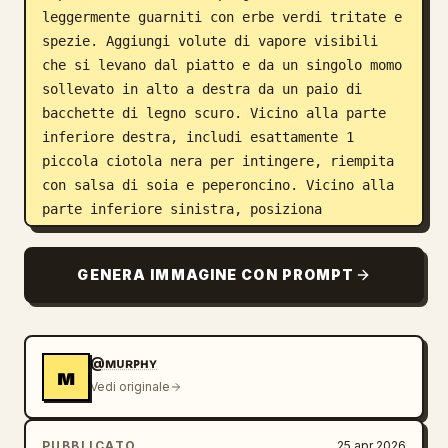
leggermente guarniti con erbe verdi tritate e 
spezie. Aggiungi volute di vapore visibili 
che si levano dal piatto e da un singolo momo 
sollevato in alto a destra da un paio di 
bacchette di legno scuro. Vicino alla parte 
inferiore destra, includi esattamente 1 
piccola ciotola nera per intingere, riempita 
con salsa di soia e peperoncino. Vicino alla 
parte inferiore sinistra, posiziona 
esattamente 1 piccolo mazzetto di coriandolo 
fresco. Sullo sfondo a destra, mostra 
GENERA IMMAGINE CON PROMPT
esattamente 1 confezione del prodotto retail 
per momo di pollo, nera con un'etichetta 
superiore magenta e un'immagine del prodotto 
sulla confezione. Usa un piano d'appoggio in 
@ᴍᴜʀᴘʜʏ
ᴍ
pietra color carbone testurizzato e uno 
Vedi originale
sfondo quasi nero per un'atmosfera gourmet 
raffinata. Sovrapponi un'elegante tipografia 
PUBBLICATO
25 apr 2026