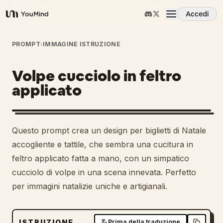
Accedi
YouMind
Panoramica
PROMPT
›
IMMAGINE ISTRUZIONE
Volpe cucciolo in feltro
Casi d'uso
applicato
Abilità
Questo prompt crea un design per biglietti di Natale
Prompt
accogliente e tattile, che sembra una cucitura in
feltro applicato fatta a mano, con un simpatico
cucciolo di volpe in una scena innevata. Perfetto
Prezzi
per immagini natalizie uniche e artigianali.
Scarica
ISTRUZIONE
Prima della traduzione