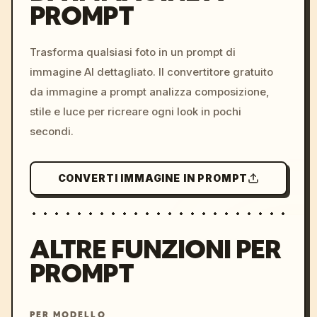
PROMPT
/imagine prompt: cinemati
c, cyberpunk sunset, neon
colors, 8k --v 6.0
Trasforma qualsiasi foto in un prompt di
immagine AI dettagliato. Il convertitore gratuito
da immagine a prompt analizza composizione,
stile e luce per ricreare ogni look in pochi
secondi.
CONVERTI IMMAGINE IN PROMPT
ALTRE FUNZIONI PER
PROMPT
PER MODELLO