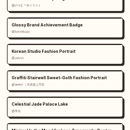
@のぞむ＊AIイラスト
Glossy Brand Achievement Badge
@AmirMušić
Korean Studio Fashion Portrait
@Johnn
Graffiti Stairwell Sweet-Goth Fashion Portrait
@serein ｜买美股上币安
Celestial Jade Palace Lake
@李岳