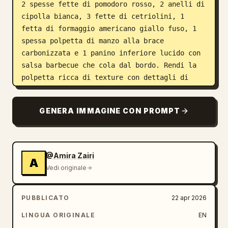
2 spesse fette di pomodoro rosso, 2 anelli di 
cipolla bianca, 3 fette di cetriolini, 1 
fetta di formaggio americano giallo fuso, 1 
spessa polpetta di manzo alla brace 
carbonizzata e 1 panino inferiore lucido con 
salsa barbecue che cola dal bordo. Rendi la 
polpetta ricca di texture con dettagli di 
grigliatura anneriti e riflessi succosi. 
Aggiungi scintille e vapore che si alza 
GENERA IMMAGINE CON PROMPT
attorno all'hamburger. Sul lato sinistro, 
posiziona un logo circolare del fast food 
vicino all'angolo in alto a sinistra, poi un 
enorme testo in stampatello bianco, audace e 
@Amira Zairi
A
invecchiato, disposto su tre righe che recita 
Vedi originale
FLAME GRILLED PERFECTION
. Sotto di esso, 
aggiungi un breve slogan in testo maiuscolo 
PUBBLICATO
22 apr 2026
più piccolo con uno slash o una 
sottolineatura color arancione, che recita 
LINGUA ORIGINALE
EN
BOLD FLAVOR. PERFECTLY GRILLED.
. 