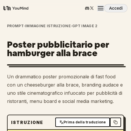
Accedi
YouMind
Panoramica
PROMPT
›
IMMAGINE ISTRUZIONE
›
GPT IMAGE 2
Poster pubblicitario per
Casi d'uso
hamburger alla brace
Abilità
Un drammatico poster promozionale di fast food
Prompt
con un cheeseburger alla brace, branding audace e
uno stile cinematografico infuocato per pubblicità di
ristoranti, menu board e social media marketing.
Prezzi
Scarica
ISTRUZIONE
Prima della traduzione