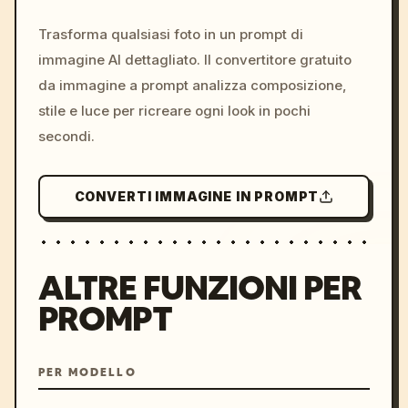
c, cyberpunk sunset, neon
colors, 8k --v 6.0
Trasforma qualsiasi foto in un prompt di
immagine AI dettagliato. Il convertitore gratuito
da immagine a prompt analizza composizione,
stile e luce per ricreare ogni look in pochi
secondi.
CONVERTI IMMAGINE IN PROMPT
ALTRE FUNZIONI PER
PROMPT
PER MODELLO