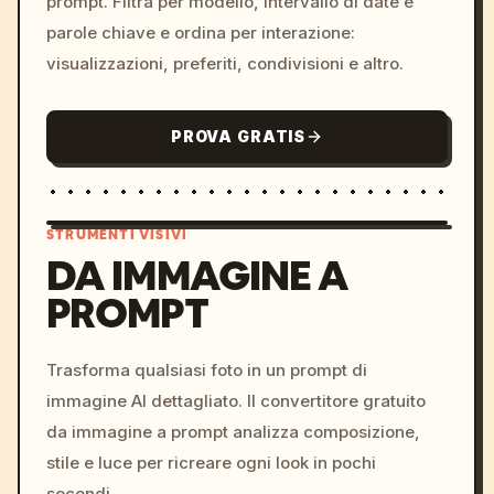
prompt. Filtra per modello, intervallo di date e
parole chiave e ordina per interazione:
visualizzazioni, preferiti, condivisioni e altro.
PROVA GRATIS
STRUMENTI VISIVI
DA IMMAGINE A
PROMPT
/imagine prompt: cinemati
c, cyberpunk sunset, neon
colors, 8k --v 6.0
Trasforma qualsiasi foto in un prompt di
immagine AI dettagliato. Il convertitore gratuito
da immagine a prompt analizza composizione,
stile e luce per ricreare ogni look in pochi
secondi.