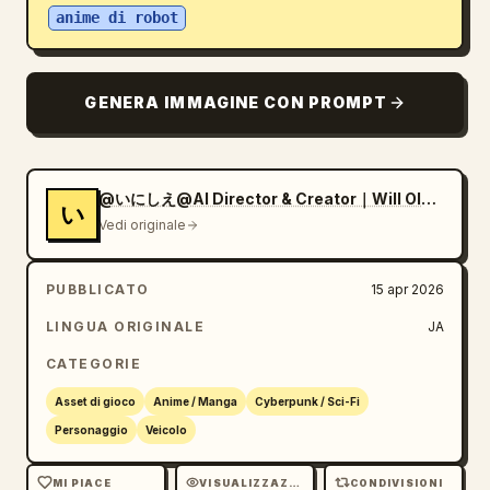
anime di robot
Blog
Aggiornamenti
GENERA IMMAGINE CON PROMPT
@いにしえ@AI Director & Creator｜Will Oldgram
い
Vedi originale
PUBBLICATO
15 apr 2026
LINGUA ORIGINALE
JA
CATEGORIE
Asset di gioco
Anime / Manga
Cyberpunk / Sci-Fi
Personaggio
Veicolo
MI PIACE
VISUALIZZAZIONI
CONDIVISIONI