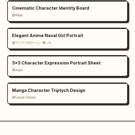
Cinematic Character Identity Board
@Kōda
Elegant Anime Naval Girl Portrait
@グリグリ＠ゲーム・艦これ
3x3 Character Expression Portrait Sheet
@Aijaz
Manga Character Triptych Design
@Laraib Fatima‎