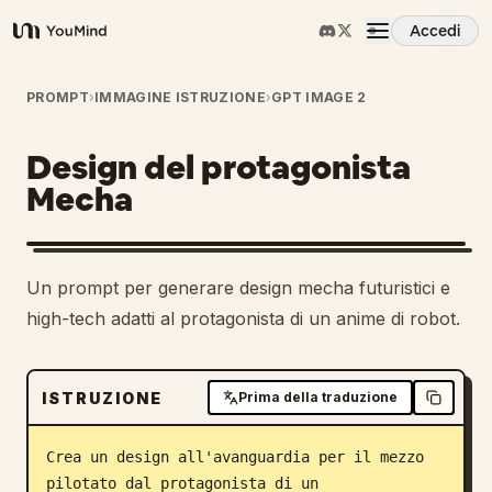
Accedi
YouMind
Panoramica
PROMPT
›
IMMAGINE ISTRUZIONE
›
GPT IMAGE 2
Design del protagonista
Casi d'uso
Mecha
Abilità
Un prompt per generare design mecha futuristici e
Prompt
high-tech adatti al protagonista di un anime di robot.
Prezzi
ISTRUZIONE
Prima della traduzione
Scarica
Crea un design all'avanguardia per il mezzo 
pilotato dal protagonista di un 