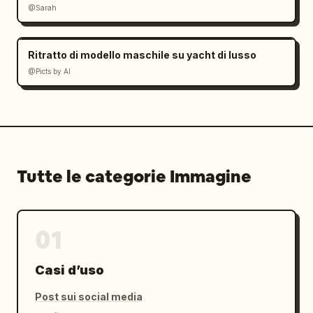
@Sarah
Ritratto di modello maschile su yacht di lusso
@Picts by AI
Tutte le categorie Immagine
01
Casi d’uso
Post sui social media