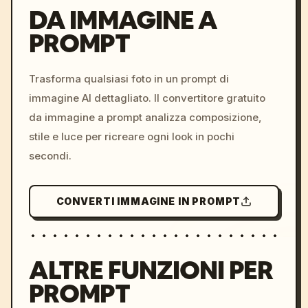
DA IMMAGINE A
PROMPT
/imagine prompt: cinemati
c, cyberpunk sunset, neon
colors, 8k --v 6.0
Trasforma qualsiasi foto in un prompt di
immagine AI dettagliato. Il convertitore gratuito
da immagine a prompt analizza composizione,
stile e luce per ricreare ogni look in pochi
secondi.
CONVERTI IMMAGINE IN PROMPT
ALTRE FUNZIONI PER
PROMPT