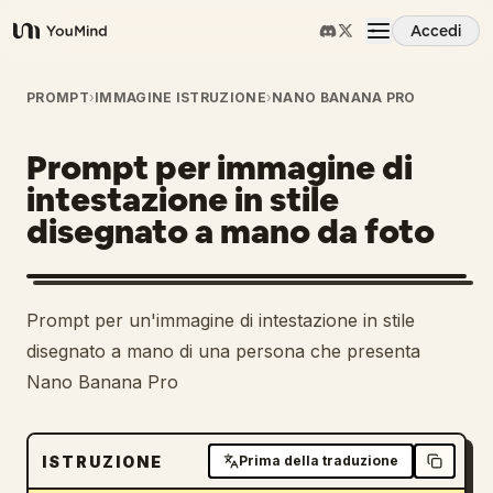
Accedi
YouMind
Panoramica
PROMPT
›
IMMAGINE ISTRUZIONE
›
NANO BANANA PRO
Prompt per immagine di
Casi d'uso
intestazione in stile
disegnato a mano da foto
Abilità
Prompt
Prompt per un'immagine di intestazione in stile
disegnato a mano di una persona che presenta
Prezzi
Nano Banana Pro
Scarica
ISTRUZIONE
Prima della traduzione