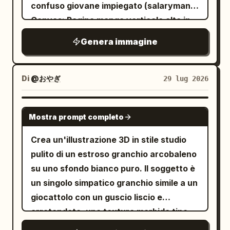
un sottile aumento della saturazione
confuso giovane impiegato (salaryman).
visibili. Posiziona il personaggio su una
sulle texture rosse della sella, il tutto
Canvas: Pagina manga verticale alta in
strada asfaltata in piena luce diurna,
incorniciato in un rapporto d'aspetto
scala di grigi, rapporto d'aspetto circa
con un tendone per eventi blu e bianco
Genera immagine
3:4.
2:3, con un bordo esterno nero spesso e
sulla sinistra, un moderno edificio grigio
quattro vignette orizzontali sovrapposte
sullo sfondo, un cartello verticale blu
separate da spaziature marcate. Stile
Di
@おやぎ
29 lug 2026
sulla destra con testo ospedaliero
visivo: Dettagliato stile manga seinen
giapponese e alcuni pedoni sfocati sullo
giapponese, ombreggiatura con retini
GPT IMAGE 2
sfondo. Usa una profondità di campo
Mostra prompt completo
(screentone), prospettiva d'ufficio
ridotta, luce solare naturale, cuciture
pulita, volti espressivi, linee cinetiche
Crea un'illustrazione 3D in stile studio
del tessuto realistiche, texture di
drammatiche e nuvolette di dialogo
pulito di un estroso granchio arcobaleno
peluche, ombre morbide e un'atmosfera
frastagliate. Alto contrasto nell'ultima
su uno sfondo bianco puro. Il soggetto è
da foto promozionale spontanea.
vignetta. Nessun colore. Ambientazione:
un singolo simpatico granchio simile a un
Nessun personaggio extra in primo
Un moderno ufficio giapponese open-
giocattolo con un guscio liscio e
piano, nessuna filigrana, nessuna testa
space con file di scrivanie, monitor,
arrotondato, una texture morbida tipo
o piede tagliato.
tastiere, raccoglitori, scaffali, divisori,
argilla/peluche, una delicata