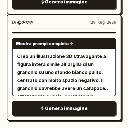
Genera immagine
finestre, atmosfera aziendale con luci al
ombreggiatura sottosuperficiale e
neon e scartoffie. Il criceto ha una
gradienti iridescenti pastello che
postazione da ufficio in miniatura sulla
sfumano tra
Di
@おやぎ
29 lug 2026
scrivania. Soggetti principali: Utilizzare
ciano, turchese, rosa, viola, giallo,
arancione e verde lime
esattamente tre personaggi ricorrenti: 1)
GPT IMAGE 2
. Mettilo in posa di tre quarti rivolto
un giovane impiegato giapponese in
Mostra prompt completo
leggermente verso sinistra, con il corpo
abito scuro, camicia bianca, cravatta a
Crea un'illustrazione 3D stravagante a
centrato e molto spazio bianco vuoto
righe, capelli neri corti, seduto a una
figura intera simile all'argilla di un
attorno. Includi esattamente 2 peduncoli
grande scrivania con un computer; 2) un
granchio su uno sfondo bianco pulito,
oculari sollevati con piccoli occhi scuri e
piccolo criceto soffice, carino ma serio,
centrato con molto spazio negativo. Il
lucidi, esattamente 2 grandi chele: la
seduto su una minuscola sedia da ufficio
granchio dovrebbe avere un carapace
chela sinistra sollevata in alto sopra il
a una scrivania in miniatura con monitor,
arrotondato e liscio, un'anatomia
granchio e aperta, la chela destra in
tastiera, scartoffie e cancelleria
scolpita morbida e una vivida superficie
avanti e più in basso, curva verso
minuscoli; 3) un rabbioso capo di mezza
Genera immagine
con gradiente arcobaleno dai colori
l'interno. Includi esattamente 8 zampe
età in giacca e cravatta, occhiali, volto
sfumati: rosa acceso, magenta,
segmentate, 4 per lato, realizzate con
severo, seduto o in piedi a una scrivania