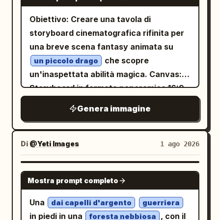
Obiettivo: Creare una tavola di
storyboard cinematografica rifinita per
una breve scena fantasy animata su
che scopre
un piccolo drago
un'inaspettata abilità magica. Canvas:
Storyboard in formato panoramico 16:9,
otto pannelli disposti in una griglia pulita
Genera immagine
4x2. Ogni pannello presenta un'area
immagine vivida nella parte superiore e
una striscia nera per la didascalia
Di
@Yeti Images
1 ago 2026
sottostante. Utilizzare sottili divisori neri
tra i pannelli. Aspetto generale: stile film
GPT IMAGE 2
Mostra prompt completo
d'animazione 3D di alta qualità,
illuminazione calda della foresta,
Una
dai capelli d'argento
guerriera
profondità di campo ridotta, recitazione
in piedi in una
, con il
foresta nebbiosa