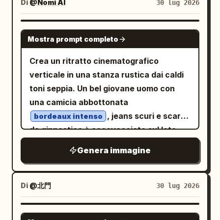
montatura sottile grigia; entrambe le
Di
@Nomi AI
30 lug 2026
gesto naturale mentre tiene uno
piccolo cane robot compagno che corre
lenti sono di un bianco estremamente
smartphone scuro. Si trova su sabbia
al suo fianco, con corpo color crema,
brillante con un leggero effetto bagliore,
color marrone-arancio terracotta,
GPT IMAGE 2
orecchie e coda marrone chiaro, arti
Mostra prompt completo
che nasconde gli occhi come se
segnata da increspature causate dal
compatti simili a un giocattolo e uno
riflettessero una luce intensa. Una mano
vento e impronte naturali. In primo piano,
Crea un ritratto cinematografico
schermo digitale nero quadrato
verde è sollevata sul lato destro
in basso a destra, un cammello seduto
verticale in una stanza rustica dai caldi
arrotondato che mostra una semplice
dell'immagine, con l'indice che tocca o
domina l'inquadratura con il suo pelo
toni seppia. Un bel giovane uomo con
espressione da cane in pixel verde
spinge verso l'alto il ponte degli occhiali
beige chiaro e la corda della cavezza
una camicia abbottonata
chiaro con esattamente 2 occhi circolari
in un gesto astuto e compiaciuto. Il
scura. Sullo sfondo a sinistra, un
, jeans scuri e scarpe
e 1 piccola icona per bocca/naso;
bordeaux intenso
personaggio indossa una semplice
secondo cammello riposa, coperto da
da ginnastica è accovacciato sul lato
aggiungi una piccola targhetta al collare.
maglietta
visibile nella
blu brillante
una vivace coperta da sella intrecciata
sinistro, mentre tocca delicatamente
Utilizza uno stile 3D rifinito tipo Pixar /
Genera immagine
parte inferiore. Utilizza contorni neri
con motivi geometrici rosso cremisi e
con un dito la zampa sollevata di un
rendering di giocattoli di alta qualità per i
spessi e irregolari, una colorazione
neri, rifinita con frange. Questa
cucciolo di golden retriever seduto sulla
personaggi, sfondo urbano realistico
cartoon piatta e semplice, sfumature
profonda disposizione spaziale si
destra. Il cucciolo ha un morbido pelo
con alti edifici per uffici su entrambi i
Di
@北門
30 lug 2026
verdi aerografate sul viso e sulla mano,
estende oltre le ondulate
dorato, orecchie pendenti e indossa una
lati, pedoni sfocati, semafori,
e uno sfondo grigio a basso dettaglio
fino a una linea di
dune del deserto
bandana a scacchi bianchi e neri. Dietro
segnaletica orizzontale e riflessi della
GPT IMAGE 2