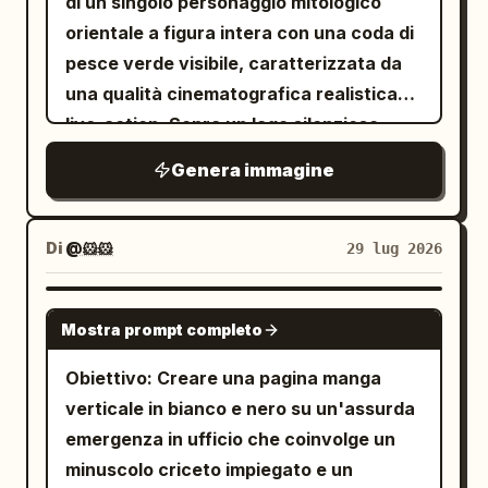
di un singolo personaggio mitologico
del soggetto con lo sfondo dominante
fotorealistiche con una delicata
con una piccola lingua. Le proporzioni
orientale a figura intera con una coda di
della sabbia del deserto e i ricchi accenti
illustrazione murale. Usa una profondità
del corpo devono essere carine e tozze,
pesce verde visibile, caratterizzata da
cremisi. Realizzata come una fotografia
di campo ridotta, dettagli realistici della
alte circa 2,5 teste, con gambe spesse di
una qualità cinematografica realistica
digitale realistica con un'estetica
pelle e del pelo, polvere soffice nella
peluche e piedi arrotondati. Vesti la
live-action. Sopra un lago silenzioso
lifestyle da viaggio, l'immagine utilizza
luce, colori caldi e terrosi e uno stile
mascotte con un camice da medico
avvolto nella nebbia, lo spirito di pesce
un obiettivo grandangolare da 28mm
fotografico cinematografico d'arte.
Genera immagine
bianco con due tasche frontali visibili,
verde di 500 anni "
" rivela la
Qingqing
con una prospettiva frontale e
Niente testo, niente filigrana, nessun
bottoni bianchi e il testo giapponese
sua forma umana con coda di pesce.
un'apertura f/4.0 per una profondità di
animale o persona extra.
della clinica ricamato sul petto a sinistra
Sospesa a pochi centimetri dall'acqua,
Di
@🐹🐹
29 lug 2026
campo elevata, mantenendo l'intera
che recita
. La
おおかみ こころの クリニック
sta tagliando l'energia maligna che si
scena perfettamente nitida. Lo stile
mascotte saluta con la zampa sinistra
avvicina al lago con un fluido e
visivo organico è completato da una
GPT IMAGE 2
alzata verso la fotocamera; la zampa
Mostra prompt completo
controllato
.
fendente rotante
texture leggermente granulosa con un
alzata mostra esattamente 5 cuscinetti
rumore digitale minimo, arricchito da una
Obiettivo: Creare una pagina manga
rosa visibili: 4 piccoli cuscinetti per le
post-produzione che include un leggero
verticale in bianco e nero su un'assurda
dita e 1 grande cuscinetto centrale a
sollevamento delle ombre, una
emergenza in ufficio che coinvolge un
forma di cuore. L'altra zampa pende
gradazione cromatica calda per le luci e
minuscolo criceto impiegato e un
lateralmente con cuscinetti rosa scuro