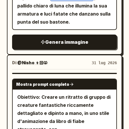
espressiva del personaggio, particelle
pallido chiaro di luna che illumina la sua
luminose, fiori rigogliosi, muschio,
armatura e luci fatate che danzano sulla
farfalle e morbidi raggi solari dorati.
punta del suo bastone.
Dettagli del soggetto principale: Il
personaggio principale è un simpatico
Genera immagine
cucciolo di drago arancione con il ventre
color crema, grandi occhi verdi, piccole
corna, piccole ali da pipistrello, muso
Di
@Nisho 👦🏻🙀
31 lug 2026
arrotondato, squame morbide e
proporzioni infantili. La storia si svolge in
GPT IMAGE 2
una radura boschiva incantata piena di
Mostra prompt completo
fiori, pietre ricoperte di muschio, scintille
Obiettivo: Creare un ritratto di gruppo di
simili a lucciole e animali amichevoli. Il
creature fantastiche riccamente
drago sta cercando di sputare fuoco, ma
dettagliato e dipinto a mano, in uno stile
crea invece
.
una fiamma arcobaleno
d'animazione da libro di fiabe
Layout e numero esatto di pannelli: