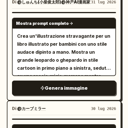
mano che tiene un guinzaglio rosso, e
Di
@しゅんち(小柴俊太郎)@神戸AI漫画家
31 lug 2026
biggest sneeze ever!” Immagine:
blu simili a rinoceronti in basso a destra
sfondo bokeh cremoso e una sottile
aggiungi una piccola goccia di sudore
primissimo piano del volto del drago,
con pelle granulosa, corno, becco e
foschia atmosferica. Texture della pelle
per esprimere imbarazzo o esitazione.
occhi spalancati, vortice di fumo attorno
collare spinato; 3 grande mostro troll
GPT IMAGE 2
ultra-realistica, pelo del cavallo
Mostra prompt completo
Aggiungi un grazioso cane Shiba Inu che
alla narice, sul punto di starnutire. Panel
peloso grigio in basso a sinistra con
dettagliato, anatomia naturale, riflessi
cammina accanto al personaggio al
6 caption: “6. (10–12s) Magical Surprise”
occhi arancioni e un sorriso sdentato; 4
Crea un'illustrazione stravagante per un
realistici sugli occhiali da sole, color
guinzaglio: pelo arancione, coda
con sottotitolo “It sneezes! Instead of
leone dalla criniera marrone in basso a
libro illustrato per bambini con uno stile
grading cinematografico, illuminazione
arricciata, collare rosso, espressione
fire, a HUGE burst of rainbow flames
sinistra; 5 gatto tigrato bianco e grigio
audace dipinto a mano. Mostra un
HDR, contrasto ricco, fotografia di moda
felice a bocca aperta, contorno nero
explodes out!” Immagine: vista laterale
seduto alla destra del coniglio; 6 piccolo
grande leopardo o ghepardo in stile
editoriale premium, scattata con una
spesso e texture dipinta coordinata.
del drago che starnutisce un'enorme
gatto nero tenuto contro il petto del
cartoon in primo piano a sinistra, seduto
Sony A1 con obiettivo 85mm f/1.4 GM,
Imposta la scena su un sentiero roccioso
esplosione arcobaleno scintillante, colori
coniglio; 7 tozzo triceratopo giallo al
su una roccia grigio-marrone mentre
f/1.8, ISO 100, 8K UHD, iper-dettagliato,
lungo la riva di un fiume, con un fiume blu
vivaci e saturi, braci luccicanti. Panel 7
centro davanti con due lunghe corna
guarda verso destra attraverso una
fotografia pluripremiata, proporzioni
Genera immagine
che scorre orizzontalmente nella parte
caption: “7. (12–14s) Wonder” con
laterali; 8 grande creatura sorridente
savana africana dorata. L'animale è
facciali naturali, estetica lussuosa e
centrale, rocce sparse, cespugli/alberi
sottotitolo “Animals stare in amazement
simile a un axolotl giallo in basso a
giallo-arancio con molte macchie nere,
senza tempo.
verdi su entrambi i lati, un cielo azzurro
as the rainbow flames light up the whole
destra con arti dalle punte nere; 9
una coda striata arricciata lungo la
Di
@カーブミラー
30 lug 2026
brillante e esattamente 1 grande nuvola
forest.” Immagine: inquadratura più
piccolo dinosauro sorridente blu brillante
roccia, spessi contorni neri abbozzati,
bianca in alto a sinistra. Aggiungi
ampia con il drago al centro, circondato
a metà destra; 10 creatura volpe-
tratti del viso semplici e amichevoli e una
GPT IMAGE 2