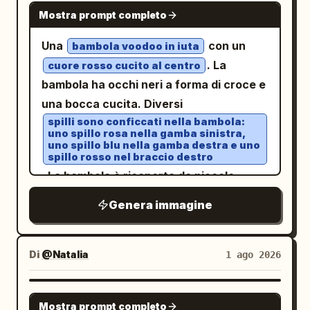
NANO BANANA PRO
Mostra prompt completo
Una
con un
bambola voodoo in iuta
. La
cuore rosso cucito al centro
bambola ha occhi neri a forma di croce e
una bocca cucita. Diversi
spilli sono conficcati nella bambola:
uno spillo rosa nella gamba sinistra,
uno spillo blu nella gamba destra e uno
spillo rosso nel braccio destro
. La bambola è ricoperta da piccole
cuciture a trattini, che le conferiscono
Genera immagine
un aspetto testurizzato.
Di
@Natalia
1 ago 2026
GPT IMAGE 2
Mostra prompt completo