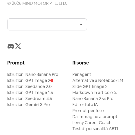
in basso a destra che recita
©
2026
MIND MOTOR PTE. LTD.
il testo dell'effetto sonoro 「びくっ」
. Atmosfera
30 luglio 2026 Oyagi
vicino alle reazioni di spavento. 3.
generale: carina, strana, ispirata alla
Vignetta 3, spiegazione e escalation: il
biologia ma fantastica, come un
capo si sporge in avanti urlando con
granchio descritto dettagliatamente
un'enorme nuvoletta frastagliata a
trasformato in una scultura giocattolo
sinistra che recita 「はぁ!?」. Il giovane
colorata. Utilizza
,
granchio arcobaleno
lavoratore si gira ansioso verso il capo,
,
bianco
Prompt
Risorse
sudando, con una nuvoletta di dialogo
e
illustrazione 3D in argilla morbida
Istruzioni Nano Banana Pro
Per agent
arrotondata a destra che dice 「く、熊本
. Nessun
gradiente arcobaleno saturo
Istruzioni GPT Image 2
Alternative a NotebookLM
ですか……？配送ストップしてると思います
oggetto extra, nessuna cornice,
Istruzioni Seedance 2.0
Slide GPT Image 2
が……」. Il criceto scrive velocemente
Istruzioni GPT Image 1.5
Markdown in articolo 𝕏
nessuna filigrana oltre alla piccola firma.
Istruzioni Seedream 4.5
Nano Banana 2 vs Pro
sulla sua minuscola tastiera, con una
Istruzioni Gemini 3 Pro
Editor foto IA
nuvoletta di dialogo arrotondata che
Prompt per foto
Da immagine a prompt
dice 「はい、どの配送会社も熊本への配送は
Lenny Career Coach
全域ストップしてます」 e un piccolo
Test di personalità ABTI
effetto sonoro di digitazione 「カタカタカ