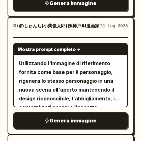
Genera immagine
drammatico. Panel 3 caption: “3. (4–6s)
erba, rocce muschiose, foglie tropicali,
nera a collo aperto. Si trova accanto a
Failure” con sottotitolo “It exhales with
fiori simili a loto rosa, boccioli viola e
un
,
maestoso cavallo nero
all its strength… but only a tiny puff of
piccoli petali sparsi vicino all'acqua.
abbracciandone delicatamente la testa
Di
@しゅんち(小柴俊太郎)@神戸AI漫画家
31 lug 2026
smoke comes out.” Immagine: primo
Sullo sfondo, posiziona un albero battuto
con entrambe le mani mentre vi
piano di un occhio socchiuso e della
dal vento in alto a sinistra, piante simili a
appoggia la fronte, creando un legame
GPT IMAGE 2
bocca contratta che rilascia una piccola
Mostra prompt completo
cactus e arbusti dietro di esso, dolci
emotivo tra uomo e cavallo. Il cavallo
nuvola di fumo grigio. Panel 4 caption:
colline blu, un cielo azzurro pallido con
indossa un'elegante briglia in pelle nera
Utilizzando l'immagine di riferimento
“4. (6–8s) Embarrassment” con
soffici nuvole bianche e una lontana
con finiture in argento lucido. La scena
fornita come base per il personaggio,
sottotitolo “The dragon feels shy while a
montagna innevata sulla destra. Usa
si svolge durante
rigenera lo stesso personaggio in una
bird tilts its head, watching curiously.”
un luminoso prato alpino fantastico
in un
il tramonto dell'ora d'oro
nuova scena all'aperto mantenendo il
con uno stagno, piante fiorite, un
Immagine: il drago si gratta la testa
paesaggio montano, con la calda luce
albero solitario e una montagna
design riconoscibile, l'abbigliamento, i
imbarazzato mentre un simpatico
innevata
solare arancione che illumina le nuvole e
contorni neri spessi e l'aspetto
uccellino blu si posa su un ramo vicino.
. Insieme di creature: Includi
avvolge dolcemente entrambi i soggetti.
texturizzato dipinto a mano/da cartone
Panel 5 caption: “5. (8–10s) The Sneeze”
esattamente 26 creature visibili,
Genera immagine
La composizione è verticale (4:5), con
animato. Cambia la posa in modo che
con sottotitolo “The smoke tickles its
disposte come segue: 1 coniglio crema
un'inquadratura stretta dal busto in su,
stia camminando in avanti, con una
nose. It builds up… and prepares for the
gigante al centro; 2 massicci triceratopi
una profondità di campo ridotta, uno