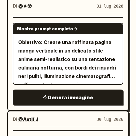
composizione paesaggistica quasi
「2/4」 in alto a destra e il nome
illustrazioni dei personaggi rifinite e
crema, ombre semplici, come un manga
Di
@さ🥺
31 lug 2026
quadrata. Evita il fotorealismo, le
dell'artista 「@_sagyo」 centrato in
ridisegna i bordi delle vignette in modo
di vita quotidiana giapponese o
sfumature, la linea sottile o testo
basso. Trasformazioni delle vignette: 1.
pulito. Obiettivo: Creare una pagina
illustrazioni rilassanti. [Requisiti per il
GPT IMAGE 2
aggiuntivo.
Vignetta larga in alto: illustra la ragazza
Mostra prompt completo
manga finita intitolata
, pagina
testo] Il cinese nei fumetti deve essere
夜食
dello storyboard come una bellissima
, basata sullo storyboard di
corretto, chiaro, senza caratteri confusi
2/4
Obiettivo: Creare una raffinata pagina
giovane donna in una cucina
riferimento. Layout: Mantieni
o deformazioni. Evitare: fotografia
manga verticale in un delicato stile
accogliente, mentre tiene una ciotola di
esattamente 4 vignette visibili: 1
realistica, rendering 3D, colori vivaci,
anime semi-realistico su una tentazione
tofu guarnita con erba cipollina.
vignetta larga in alto, 2 vignette centrali
sfondi complessi, volti dei personaggi
culinaria notturna, con bordi dei riquadri
Mantieni un fumetto verticale con 「じ
angolate affiancate e 1 vignetta larga in
deformati, testo confuso, effetto
neri puliti, illuminazione cinematografica
ゃ…お豆腐にめんつゆかけて…！」. 2.
basso. Usa bordi neri puliti per le
adesivo economico.
soffusa e testo manga giapponese
Vignetta diagonale centrale sinistra:
vignette, con le due centrali divise da
leggibile. Canvas: Pagina manga
sostituisci il segnaposto “malvagio” con
Genera immagine
una canalina inclinata. Aggiungi il nome
verticale, rapporto d'aspetto circa 3:4,
una versione demone dai capelli
dell'artista centrato in basso:
margine esterno bianco. Inserire il titolo
argentati del personaggio maschile, con
. Sostituzione dei personaggi:
@_sagyo
「夜食」 in alto a sinistra e il numero di
Di
@Aatif J
30 lug 2026
corna nere, ali di pipistrello scure, una
- Sostituisci il segnaposto “あちゃち” con
pagina 「1/4」 in alto a destra.
posa severa a braccia incrociate e uno
una bella giovane donna dai lunghi
Aggiungere una piccola firma centrata in