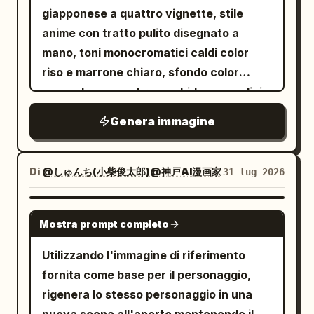
giapponese a quattro vignette, stile
anime con tratto pulito disegnato a
mano, toni monocromatici caldi color
riso e marrone chiaro, sfondo color
crema tenue, ombre morbide e semplici,
atmosfera generale calda e rilassante.
Genera immagine
Rapporto d'aspetto: quadrato 1:1, layout
standard 2x2 a quattro vignette,
separate da sottili bordi marroni tra ogni
Di
@しゅんち(小柴俊太郎)@神戸AI漫画家
31 lug 2026
riquadro. Titolo in alto: caratteri grandi "
", con un
La giornata della coppia
GPT IMAGE 2
Mostra prompt completo
piccolo cuore su ciascun lato, effetto
scritto a mano in marrone scuro.
Utilizzando l'immagine di riferimento
[Contenuto delle quattro vignette]
fornita come base per il personaggio,
Vignetta 1: Ritratto in piedi di una
rigenera lo stesso personaggio in una
giovane coppia asiatica. Il
sta
uomo