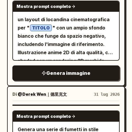
GPT IMAGE 2
Mostra prompt completo
un layout di locandina cinematografica
per "
" con un ampio sfondo
TITOLO
bianco che funge da spazio negativo,
includendo l'immagine di riferimento.
Illustrazione anime 2D di alta qualità, cel-
shaded con un rendering 3D morbido,
utilizzando una tavolozza di base bianco
Genera immagine
puro in contrasto con i colori
dell'immagine di riferimento. Manhwa
coreano. nota: richiede almeno 1
Di
@Derek Wen｜德里克文
31 lug 2026
immagine come riferimento. nota 2:
aggiungi questo nel prompt per
GPT IMAGE 2
Mostra prompt completo
rimuovere i crediti della locandina:
negative: billing block or credit block
Genera una serie di fumetti in stile