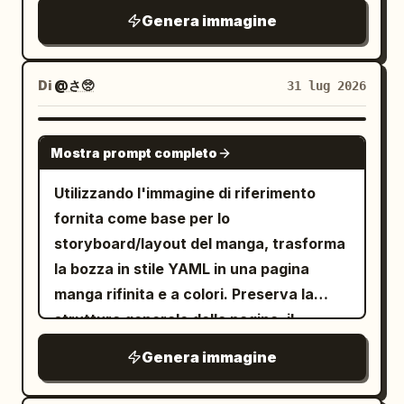
lungo la riva di un fiume, con un fiume blu
il numero di pagina. Sostituisci i riquadri
donna, la donna chiude gli occhi e
Genera immagine
che scorre orizzontalmente nella parte
segnaposto grezzi con personaggi e
sorride. [Requisiti obbligatori per la
centrale, rocce sparse, cespugli/alberi
oggetti completamente illustrati,
coerenza dei personaggi] I due
verdi su entrambi i lati, un cielo azzurro
mantenendo il flusso della scena dello
Di
@さ🥺
31 lug 2026
personaggi devono mantenere
brillante e esattamente 1 grande nuvola
storyboard. Obiettivo: completare la
esattamente lo stesso volto,
bianca in alto a sinistra. Aggiungi
pagina come una tavola manga shoujo /
GPT IMAGE 2
acconciatura, abbigliamento e
esattamente 1 nuvoletta di pensiero
Mostra prompt completo
josei pulita e a colori su
proporzioni corporee dalla Vignetta 1 alla
bianca in alto a destra, collegata da 2
, con line art
Spuntino notturno
Utilizzando l'immagine di riferimento
Vignetta 4. Non sono ammesse
piccoli puntini, contenente il testo
professionale, sfumature morbide,
fornita come base per lo
variazioni. Uomo: capelli corti, aspetto
giapponese
con scritte
あつい…
rendering dettagliato dei personaggi e
storyboard/layout del manga, trasforma
gentile, indossa un maglione o una
verticali nere. Stile: rendi l'intera
bordi delle vignette neri e nitidi. Canvas
la bozza in stile YAML in una pagina
camicia semplice. Donna: capelli di
immagine simile a una vivace
e layout: mantieni esattamente 4
manga rifinita e a colori. Preserva la
media lunghezza, aspetto gentile,
illustrazione per bambini dipinta con una
vignette: 1 vignetta larga in alto, 2
struttura generale della pagina, il
indossa abiti da casa. [Stile e
texture spessa di acrilico o pittura a olio,
vignette diagonali centrali e 1 vignetta
posizionamento del numero di pagina e il
consistenza] Tratto anime pulito
pennellate visibili, colori saturi, contorni
Genera immagine
larga in basso. Aggiungi il titolo 「夜食」
contenuto dei dialoghi in giapponese, ma
disegnato a mano, monocromatico caldo
neri marcati, proporzioni giocose e una
in alto a sinistra, il numero di pagina
sostituisci i riquadri segnaposto blu con
color riso + marrone chiaro + bianco