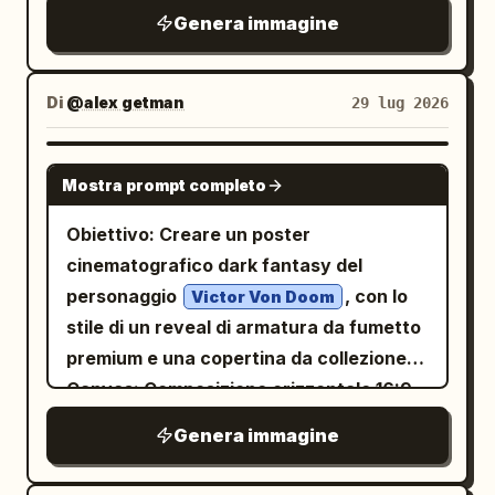
scala di grigi, rapporto d'aspetto circa
mano che recitano “[TEXT]”; utilizza una
aggiungere vignette extra. Mantieni la
Genera immagine
singolarmente, un dente superiore
diavolo nero, 1 simbolo del tridente e 1 ala
2:3, con un bordo esterno nero spesso e
composizione a mezzo busto
pagina manga pulita, finita e pronta per
chiaramente mancante, un dente
di pipistrello nera. Il testo in un fumetto
quattro vignette orizzontali sovrapposte
decentrata, una leggera inclinazione
la stampa.
scheggiato e profondi spazi neri. Vesti il
bianco recita 「今食べたいものが一番おい
separate da spaziature marcate. Stile
della fotocamera, tipografia di sfondo
Di
@alex getman
29 lug 2026
personaggio con [CLOTHING],
しいに決まっています」. Vignetta 3: Primo
visivo: Dettagliato stile manga seinen
ritagliata, margini del poster liberi e bordi
semplificato in ampie forme grafiche con
piano del busto corrispondente dello
giapponese, ombreggiatura con retini
stampati leggermente invecchiati.
GPT IMAGE 2
cuciture spesse, pieghe minimali e
stesso uomo in versione angelo su uno
Mostra prompt completo
(screentone), prospettiva d'ufficio
Rapporto d'aspetto 4:5.
piccoli accessori disegnati a mano.
sfondo dorato caldo. Ha lunghi capelli
pulita, volti espressivi, linee cinetiche
Obiettivo: Creare un poster
Contorni sicuri in inchiostro nero che
bianchi, pelle pallida, un'aureola
drammatiche e nuvolette di dialogo
cinematografico dark fantasy del
utilizzano silhouette esterne spesse,
luminosa, ali piumate bianche e mani
frastagliate. Alto contrasto nell'ultima
personaggio
, con lo
Victor Von Doom
linee del viso di medio spessore, ciocche
giunte come in preghiera, con
vignetta. Nessun colore. Ambientazione:
stile di un reveal di armatura da fumetto
di capelli angolari sottili e solo pochi
un'espressione gentile e preoccupata.
Un moderno ufficio giapponese open-
premium e una copertina da collezione.
brevi segni di graffi attorno agli occhi, ai
Includere esattamente 4 piume bianche
space con file di scrivanie, monitor,
Canvas: Composizione orizzontale 16:9,
capelli e alle cuciture dei vestiti; utilizza
fluttuanti e diverse piccole scintille. Il
tastiere, raccoglitori, scaffali, divisori,
sfondo in carta color bianco sporco
campi di colore piatto opaco, una forma
testo in un fumetto bianco recita 「夜食
Genera immagine
finestre, atmosfera aziendale con luci al
ruvida sulla sinistra e un grande ritratto
d'ombra cel-shaded dai bordi netti per
は睡眠に響きますよ…今夜はお白湯でそっと
neon e scartoffie. Il criceto ha una
in primo piano dell'armatura che domina i
ogni figura, tratteggio a matita rado,
お布団へ…」. Vignetta 4: Ampia scena