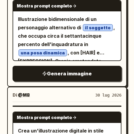
GPT IMAGE 2
sfondo viola minaccioso. Includi
capelli scuri, occhi espressivi in stile
Mostra prompt completo
basso: @_sagyo. Layout: Utilizzare
esattamente 2 fumetti: 「ちっ…冷奴は正
shoujo e una camicia a quadri marrone
esattamente 4 vignette. La vignetta 1 è
Illustrazione bidimensionale di un
直おいしいので何も言えません…」 e 「せめ
con un gilet scuro. - Sostituisci il
un'ampia vignetta a tutta larghezza
personaggio alternativo di
,
てネギとかかは載せましょう それくらいの悪
il soggetto
segnaposto “悪魔ファブち” con un
nella parte superiore che occupa circa
che occupa circa il settantacinque
は許されます」. 3. Vignetta diagonale
affascinante uomo demone dai capelli
metà dell'altezza della pagina. Le
percento dell'inquadratura in
centrale destra: sostituisci il segnaposto
argentati, corna nere, ali di pipistrello
vignette 2 e 3 sono due riquadri più
, con [HAIR] e
“angelo” con lo stesso personaggio
una posa dinamica
scure, espressione severa e
piccoli di uguali dimensioni affiancati
[EXPRESSION]. Cranio arrotondato
maschile dai capelli argentati in versione
abbigliamento scuro. - Sostituisci il
nella fila centrale. La vignetta 4 è
sovradimensionato, parte inferiore del
angelo, sorridente con le mani giunte, ali
segnaposto “天使ファブち” con una
Genera immagine
un'ampia vignetta a tutta larghezza
viso corta e piatta, mascella stretta,
bianche, aureola luminosa, scintille, fiori
versione angelo sorridente dello stesso
nella parte inferiore. Utilizzare spessi
collo lungo e sottile, orecchie
e uno sfondo dorato paradisiaco e caldo.
uomo dai capelli argentati, ali bianche,
bordi neri tra le vignette. Vignetta 1: Una
leggermente sovradimensionate, enormi
Includi esattamente 2 fumetti: 「まぁ…！
Di
@MB
30 lug 2026
aureola luminosa, mani giunte e
cucina-sala da pranzo in penombra blu a
occhi ovali pallidi con minuscole pupille
夜食界の優等生ですよ…」 e 「えらいで
un'atmosfera celeste calda. Rendering
mezzanotte. Una giovane donna snella di
decentrate, sopracciglia nere orizzontali
す…」. 4. Vignetta larga in basso: mostra
GPT IMAGE 2
specifico per vignetta: 1. Vignetta in
nome
Mostra prompt completo
estremamente spesse, pesanti palpebre
di nuovo la ragazza a sinistra mentre
alto: Mostra la giovane donna in un
una giovane donna dai tratti delicati
superiori nere, occhiaie color malva
tiene una piccola bottiglia con il tappo
Crea un'illustrazione digitale in stile
ambiente cucina/sala da pranzo mentre
sta davanti a un frigorifero argentato,