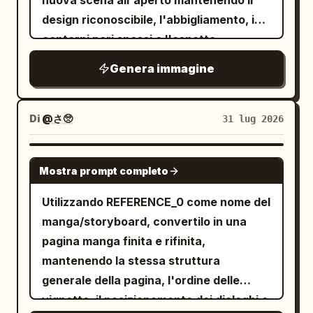
nuova scena all'aperto mantenendo il
dietro la
, con le mani
donna
design riconoscibile, l'abbigliamento, i
delicatamente sulle sue spalle, entrambi
contorni neri spessi e l'aspetto
sorridono verso la fotocamera. Vignetta
texturizzato dipinto a mano/da cartone
Genera immagine
2: La coppia seduta in un interno
animato. Cambia la posa in modo che
accogliente, che tiene le tazze con
stia camminando in avanti, con una
entrambe le mani, sorridendosi a
mano che tiene un guinzaglio rosso, e
Di
@さ🥺
31 lug 2026
vicenda. La donna ha un fumetto chiaro
aggiungi una piccola goccia di sudore
in cinese: "Grazie per essere sempre
per esprimere imbarazzo o esitazione.
GPT IMAGE 2
con me." Fumetto bianco arrotondato,
Mostra prompt completo
Aggiungi un grazioso cane Shiba Inu che
testo nero chiaro. Vignetta 3: La coppia
cammina accanto al personaggio al
Utilizzando REFERENCE_0 come nome del
cucina insieme in cucina. In piedi fianco
guinzaglio: pelo arancione, coda
manga/storyboard, convertilo in una
a fianco ai fornelli, l'uomo mescola, la
arricciata, collare rosso, espressione
pagina manga finita e rifinita,
donna aiuta, espressioni concentrate e
felice a bocca aperta, contorno nero
mantenendo la stessa struttura
felici. Vignetta 4: La coppia si abbraccia
spesso e texture dipinta coordinata.
generale della pagina, l'ordine delle
stretta. L'uomo china la testa per
Imposta la scena su un sentiero roccioso
vignette, il posizionamento dei dialoghi e
baciare delicatamente la fronte della