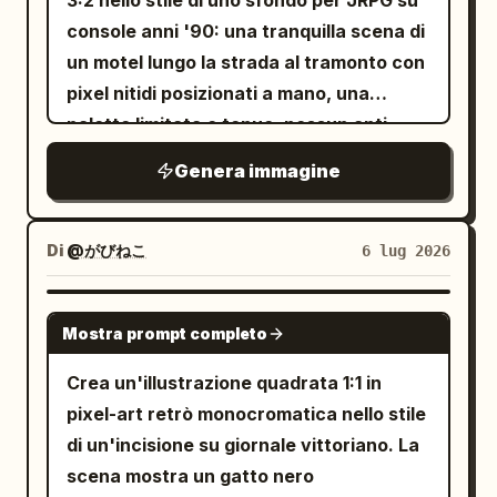
3:2 nello stile di uno sfondo per JRPG su
punto indicatore menta vicino alla parte
controllo a destra. Utilizzare linee
console anni '90: una tranquilla scena di
superiore. Traccia 2: Numero etichetta
divisorie verticali tratteggiate tra le
un motel lungo la strada al tramonto con
“2”. Tema rosso. La creatura è un
zone. Lista di controllo a sinistra:
pixel nitidi posizionati a mano, una
mostro rosso con un solo occhio che sta
L'etichetta del titolo recita
.
不要
palette limitata e tenue, nessun anti-
in piedi in modo aggressivo, bocca
Mostrare esattamente 4 elementi
aliasing e una sottile atmosfera
Genera immagine
aperta con denti, un braccio sollevato
scartati, ognuno con una grande icona
retrowave / vaporwave. Il primo piano
che lancia un crepitante globo magico
voxel nera a forma di X a sinistra e una
mostra un incrocio stradale asfaltato
rosso sopra la mano. Il controllo centrale
piccola etichetta color crema a destra.
con strisce pedonali bianche e
Di
@がびねこ
6 lug 2026
è un anello a punti rosso con un punto
Le 4 etichette, dall'alto verso il basso,
pavimentazione crepata. Sulla destra,
centrale rosso pieno. La manopola
sono: 「フィグマ」, 「フレーマー」, 「ウェ
posiziona una berlina retrò a due porte di
GPT IMAGE 2
destra ha un arco rosso e un punto
Mostra prompt completo
ブフロー」, 「コード」. Illustrazione del
colore rosa parcheggiata a bordo
indicatore rosso. Traccia 3: Numero
flusso di lavoro centrale: Mostrare
strada, parzialmente tagliata dal bordo
Crea un'illustrazione quadrata 1:1 in
etichetta “3”. Tema ciano. La creatura è
esattamente 3 elementi principali
dell'inquadratura. Sopra di essa, un
pixel-art retrò monocromatica nello stile
un mostro blu con un occhio solo che
impilati verticalmente: 1) un monitor nero
grande cartellone pubblicitario giallo
di un'incisione su giornale vittoriano. La
balla indossando cuffie, sorridente con
con una semplice finestra di
rialzato riporta la scritta
in
MOTEL
scena mostra un gatto nero
una bocca dentata, braccia sollevate,
codice/editor che utilizza linee arancioni