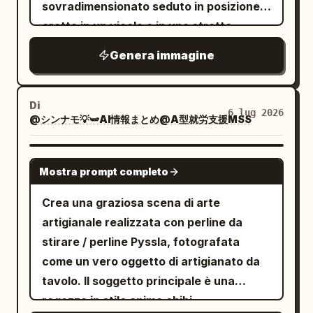
lettere stampatello sbiadite, montato su
sovradimensionato seduto in posizione
con esattamente 2 note musicali
e beige, 2) un foglio di documento color
un palo alto con ombre e supporti in pixel
eretta in un vicolo o in una stretta
fluttuanti vicino alla testa. Il controllo
crema con alcune righe di testo e un
scuri. Vicino al centro, includi un alto
strada urbana, reso con un denso
centrale è un cerchio a punti ciano
Genera immagine
quadrato arancione, 3) una freccia
palo della luce con una piccola traversa
dithering, puntinismo, tratteggio
contenente un triangolo di riproduzione.
arancione rivolta a destra lungo la parte
del trasformatore e cavi penzolanti.
incrociato e una texture a pixel 1-bit
La manopola destra ha un arco ciano e
inferiore. Mantenere tutto a blocchi e
Aggiungi due piccoli segnali stradali
grossolani. Il gatto indossa due
Di
un punto indicatore ciano. Traccia 4:
6 lug 2026
costruito in voxel. Lista di controllo a
davanti all'auto: un cartello stretto con
@シンナモ💡🫛AI情報まとめ@A型就労支援MSS
accessori: un alto cilindro nero
Numero etichetta “4”. Tema viola. La
destra: L'etichetta del titolo recita
un simbolo rosso e un cartello a strisce
leggermente inclinato all'indietro e
creatura è un mostro viola energico con
. Mostrare esattamente 3
使うもの
diagonali. Il piano intermedio contiene
occhiali tondi con montatura in filo
GPT IMAGE 2
molteplici duplicati fantasma dietro di
Mostra prompt completo
elementi approvati, ognuno con un'icona
erba secca color beige, edifici bassi
metallico appoggiati sul muso. Il gatto
sé, grandi occhi, braccia che salutano,
voxel verde a forma di segno di spunta
simili a un motel, recinzioni e una fitta
tiene in bocca una pipa curva che si
Crea una graziosa scena di arte
piccoli segni di scintille intorno. Il
su un quadrato color crema e una
fila di alberi sempreverdi scuri. Il lato
estende verso destra, con fumo grigio
artigianale realizzata con perline da
controllo centrale è un cerchio a punti
piccola etichetta color crema a destra.
sinistro presenta esattamente 2 pini
chiaro che si arriccia verso l'alto in
stirare / perline Pyssla, fotografata
viola contenente un triangolo di
Le 3 etichette, dall'alto verso il basso,
prominenti: un albero molto alto
volute ornate. Usa solo una tavolozza di
come un vero oggetto di artigianato da
riproduzione. La manopola destra ha un
sono: 「クロード」, 「動画生成」, 「プロン
all'estrema sinistra e un albero più
nero intenso, bianco e grigio tenue,
tavolo. Il soggetto principale è una
arco viola e un punto indicatore viola più
プトだけ」. Riga inferiore: Posizionare
piccolo subito a destra. Lo sfondo
senza colori. Il gatto deve dominare la
ragazza in stile anime chibi
un piccolo segno triangolare in alto.
esattamente 3 schede smussate color