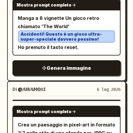
NANO BANANA PRO
rigogliosa, con la ragazza al centro e la
tracce: Impilare esattamente 4 pannelli
Mostra prompt completo
titolo principale: In alto, posizionare una
forma della serra in vetrata a
traccia orizzontali arrotondati, ognuno
grande insegna smussata color crema
incorniciarla. Nessun testo, nessuna
Manga a 8 vignette Un gioco retro
con un numero di traccia a sinistra e un
con testo giapponese a blocchi che
filigrana, nessuna texture della pelle
chiamato 'The World'
misuratore di livello verticale, un
recita
. Rendere “300
300超 AIサイト構築
Accidenti! Questo è un gioco ultra-
umana fotorealistica; enfatizza la
personaggio mostro a sinistra, un
super-speciale davvero pessimo!
超” di un colore arancione-rosso
scultura a blocchi artigianale, la vetrata
controllo di stato circolare a punti al
Ho premuto il tasto reset.
brillante e “AIサイト構築” nero. Sotto il
colorata, il diorama in miniatura, il
centro e una grande manopola rotante
titolo, attaccare una piccola etichetta a
giardino magico e il realismo della
sulla destra. Traccia 1: Numero etichetta
linguetta color crema centrata che
fotografia macro.
Genera immagine
“1”. Tema menta/verde acqua. La
recita
. Utilizzare caratteri voxel
実績
creatura è un mostro rotondo e tozzo
estrusi spessi. Layout centrale: Sotto il
assonnato con piccole corna/spine,
Di
@𝔸𝕎𝔸𝕄𝕆ℝ𝕀
6 lug 2026
titolo, creare un grande pannello
occhi chiusi, sdraiato, con segni di sonno
incorniciato color crema con un bordo a
“Z Z” sopra di esso. Il controllo centrale
gradini decorativo. All'interno, dividere il
GPT IMAGE 2
Mostra prompt completo
è un anello circolare a punti con un
contenuto in tre zone verticali: lista di
piccolo punto centrale. La manopola
controllo a sinistra, illustrazione del
Crea un paesaggio in pixel-art in formato
destra ha un arco giallo pallido e un
flusso di lavoro al centro, lista di