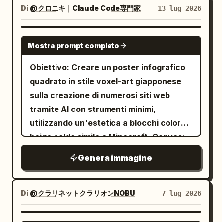
farfalla arancione vicino al basso a
Utilizzare una palette neon limitata con
Di
@クロニキ｜Claude Code専門家
13 lug 2026
puro per lo spazio calpestabile e nero
sinistra, 1 farfalla viola in primo piano in
accenti ciano, menta, rosso, viola e
puro per lo spazio non calpestabile.
basso a destra e 1 farfalla arancione
giallo. Il tutto deve apparire come pixel
GPT IMAGE 2
Niente testo, niente scala di grigi, niente
vicino ai fiori in basso a destra. Circonda
Mostra prompt completo
art ad alta risoluzione, con una sottile
antialiasing, niente ombre, niente
la cornice con densi fiori costruiti a
texture scanline/dither e senza alcun
Obiettivo: Creare un poster infografico
prospettiva, niente texture; rendi i bordi
blocchi nei colori bianco, rosa, giallo,
fotorealismo. Layout: In alto, creare una
quadrato in stile voxel-art giapponese
leggermente pixelati e simili a una
viola e verde acqua, oltre a rami scuri
barra di intestazione ampia e
sulla creazione di numerosi siti web
maschera, come se fossero destinati
ricurvi con punte di perline metalliche e
arrotondata. Al suo interno, posizionare
tramite AI con strumenti minimi,
alla conversione in SDF o in una mappa di
sfere di cristallo sospese. Aggiungi
esattamente 6 elementi di
utilizzando un'estetica a blocchi color
collisione.
ornamenti gioiello prominenti: sfere
controllo/lettura discreti: 1 piccola icona
beige caldo simile a Minecraft. Canvas:
vitree blu e verdi a sinistra e in basso a
di faccia aliena/robot a sinistra, 1 lettura
Composizione quadrata 1:1, stile
destra, perline dorate lungo i lati, sfere
Genera immagine
dell'equalizzatore a punti accanto ad
768x768, illuminazione da studio
di cristallo trasparente vicino agli angoli
essa, 3 pulsanti di trasporto quadrati al
soffusa, sfondo color carta e legno,
superiori e sfere di gemme viola che
centro che mostrano le icone stop, play
sottili blocchi voxel negli angoli, bordi
Di
@クラリネットクラリオンNOBU
7 lug 2026
fluttuano a destra. Mantieni la
e record, e 1 indicatore di menu/griglia a
pixel/voxel isometrici nitidi, ombre
composizione quadrata, simmetrica ma
punti sulla destra. Area principale delle
leggere, nessuna fotorealismo. Area del