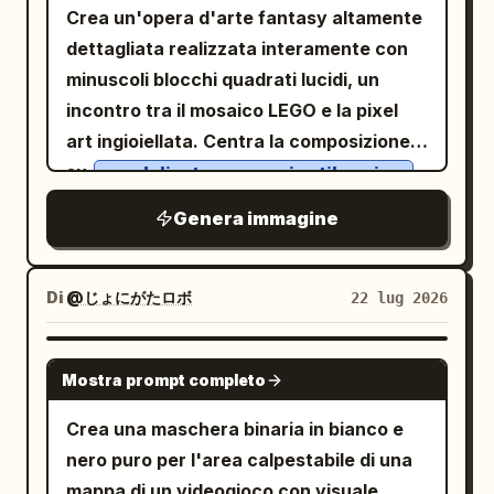
Crea un'opera d'arte fantasy altamente
dettagliata realizzata interamente con
minuscoli blocchi quadrati lucidi, un
incontro tra il mosaico LEGO e la pixel
art ingioiellata. Centra la composizione
su
una delicata ragazza in stile anime
in piedi all'interno di un'alta serra gotica
Genera immagine
in vetrata o di una cornice di finestra da
cattedrale. Ha
, pelle
lunghi capelli grigio argento
Di
@じょにがたロボ
22 lug 2026
pallida, un ornamento floreale tra i
capelli e indossa un elaborato abito da
GPT IMAGE 2
Mostra prompt completo
ballo
con balze a
blu reale e bianco
strati costruite a blocchi, finiture dorate
Crea una maschera binaria in bianco e
e un corpetto scuro. La sua posa è
nero puro per l'area calpestabile di una
aggraziata, leggermente di profilo, con
mappa di un videogioco con visuale