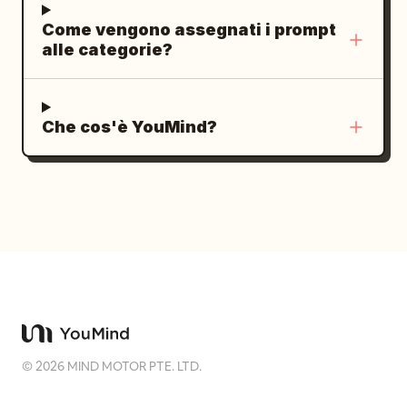
conversione dell'immagine allegata in
Come vengono assegnati i prompt
uno stile MapleStory, piuttosto che un
alle categorie?
generico personaggio in pixel art.
Che cos'è YouMind?
©
2026
MIND MOTOR PTE. LTD.