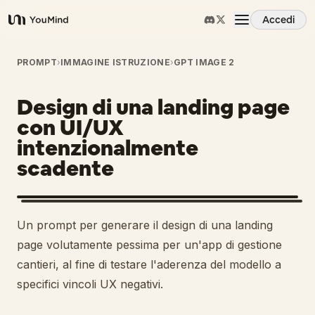
Accedi
YouMind
Panoramica
PROMPT
›
IMMAGINE ISTRUZIONE
›
GPT IMAGE 2
Design di una landing page
Casi d'uso
con UI/UX
intenzionalmente
Abilità
scadente
Prompt
Un prompt per generare il design di una landing
Prezzi
page volutamente pessima per un'app di gestione
cantieri, al fine di testare l'aderenza del modello a
specifici vincoli UX negativi.
Scarica