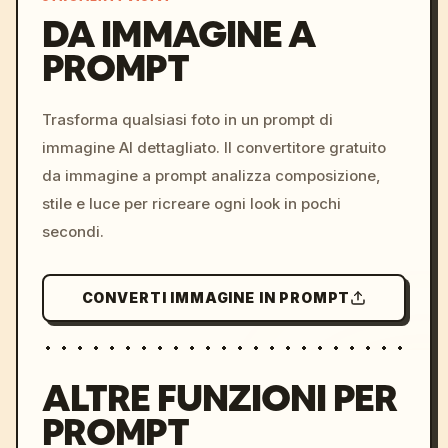
DA IMMAGINE A
PROMPT
/imagine prompt: cinemati
c, cyberpunk sunset, neon
colors, 8k --v 6.0
Trasforma qualsiasi foto in un prompt di
immagine AI dettagliato. Il convertitore gratuito
da immagine a prompt analizza composizione,
stile e luce per ricreare ogni look in pochi
secondi.
CONVERTI IMMAGINE IN PROMPT
ALTRE FUNZIONI PER
PROMPT