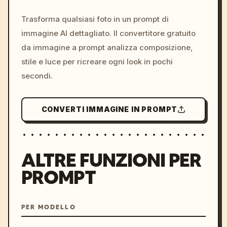
c, cyberpunk sunset, neon
colors, 8k --v 6.0
Trasforma qualsiasi foto in un prompt di
immagine AI dettagliato. Il convertitore gratuito
da immagine a prompt analizza composizione,
stile e luce per ricreare ogni look in pochi
secondi.
CONVERTI IMMAGINE IN PROMPT
ALTRE FUNZIONI PER
PROMPT
PER MODELLO