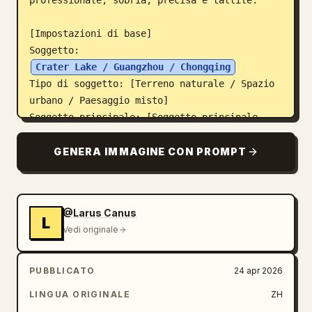
professionale, sobria, precisa e tattile.

[Impostazioni di base]

Soggetto: 
Crater Lake / Guangzhou / Chongqing
Tipo di soggetto: [Terreno naturale / Spazio 
urbano / Paesaggio misto]

Soggetto principale: [Soggetto principale, 
es. cratere, canyon, catena montuosa, lago, 
CBD, centro storico, gruppo di punti di 
GENERA IMMAGINE CON PROMPT
riferimento, città insulare, rovine, area 
urbana principale]

Focus del contenuto: [Focus del contenuto, 
@Larus Canus
es. elevazione del terreno / punti di 
L
Vedi originale
riferimento urbani / rete stradale / 
idrografia / relazione natura-città / 
esposizione della collezione]

PUBBLICATO
24 apr 2026
Stile: 
LINGUA ORIGINALE
ZH
stile rilievo geografico, stile modello in 