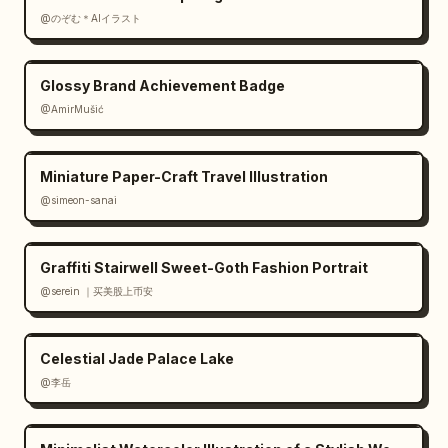
@のぞむ＊AIイラスト
[Requisiti di dettaglio]

- La superficie mantiene la sensazione di 
carta geografica e di informazioni 
Glossy Brand Achievement Badge
professionali.

@AmirMušić
- Le aree del terreno devono avere curve di 
livello, strati di pendenza e depressioni.

Miniature Paper-Craft Travel Illustration
- Le aree architettoniche devono avere 
@simeon-sanai
volumetria, relazioni tra blocchi e una 
gerarchia chiara.

- I corpi idrici utilizzano un azzurro a 
Graffiti Stairwell Sweet-Goth Fashion Portrait
bassa saturazione.

@serein ｜买美股上币安
- Il verde/le foreste utilizzano verde 
muschio o verde a bassa saturazione.

- Le reti stradali utilizzano linee sottili 
Celestial Jade Palace Lake
senza distrarre.

@李岳
- I punti di riferimento devono essere 
chiaramente identificabili.

- Gli elementi fantascientifici/fantasy 