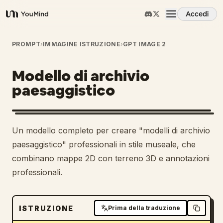
Accedi
YouMind
Panoramica
PROMPT
›
IMMAGINE ISTRUZIONE
›
GPT IMAGE 2
Modello di archivio
Casi d'uso
paesaggistico
Abilità
Un modello completo per creare "modelli di archivio
Prompt
paesaggistico" professionali in stile museale, che
combinano mappe 2D con terreno 3D e annotazioni
professionali.
Prezzi
Scarica
ISTRUZIONE
Prima della traduzione