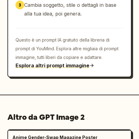
strutture a curve di livello stratificate, le 
Cambia soggetto, stile o dettagli in base
3
texture delle pareti rocciose e le 
alla tua idea, poi genera.
ondulazioni del terreno naturale.

Se il [Tipo di soggetto] è Spazio urbano: Il 
soggetto consiste nell'area urbana centrale, 
Questo è un prompt IA gratuito della libreria di
CBD, isolati del centro storico, cluster di 
prompt di YouMind. Esplora altre migliaia di prompt
punti di riferimento, lungomare, nodi 
immagine, tutti liberi da copiare e adattare.
stradali, ponti, sistemi idrici o parchi, 
Esplora altri prompt immagine
enfatizzando la volumetria architettonica, 
l'identità urbana, gli strati spaziali e la 
struttura di pianificazione.

Se il [Tipo di soggetto] è Paesaggio misto: 
Integra sia il terreno naturale che ambienti 
creati dall'uomo, come città di montagna, 
Altro da GPT Image 2
città insulari, antiche rovine, lande 
desolate post-apocalittiche, capitali fantasy 
o basi fantascientifiche.

Anime Gender-Swap Magazine Poster