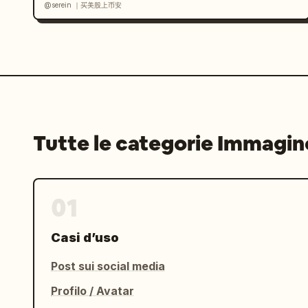
@serein ｜买美股上币安
Tutte le categorie Immagin
01
Casi d’uso
Post sui social media
Profilo / Avatar