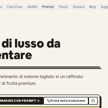
ca
Casi d'uso
Abilità
Prompt
Prezzi
Scarica
Blog
Agg
di lusso da
entare
erimento di melone tagliato in un raffinato
di frutta premium.
MMAGINE CON PROMPT
Prima della traduzione