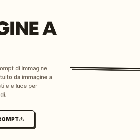
GINE A
prompt di immagine
ratuito da immagine a
ile e luce per
di.
PROMPT