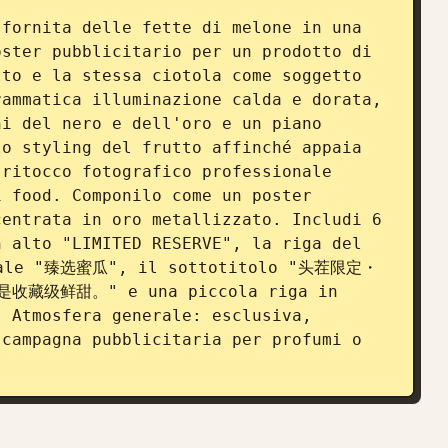
fornita delle fette di melone in una 
ster pubblicitario per un prodotto di 
to e la stessa ciotola come soggetto 
ammatica illuminazione calda e dorata, 
i del nero e dell'oro e un piano 
o styling del frutto affinché appaia 
ritocco fotografico professionale 
 food. Componilo come un poster 
entrata in oro metallizzato. Includi 6 
 alto "LIMITED RESERVE", la riga del 
ipale "臻选蜜瓜", il sottotitolo "头茬限定・
收藏级鲜甜。" e una piccola riga in 
 Atmosfera generale: esclusiva, 
campagna pubblicitaria per profumi o 