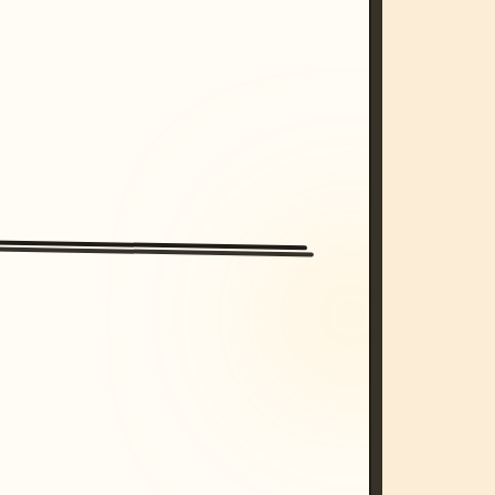
/imagine prompt: cinematic, cyberpunk s
unset, neon colors, 8k --v 6.0