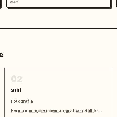
@李岳
e
02
Stili
Fotografia
Fermo immagine cinematografico / Still fotografico