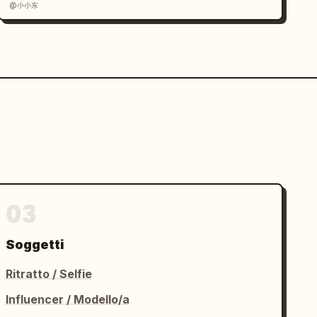
@小小东
03
Soggetti
Ritratto / Selfie
Influencer / Modello/a