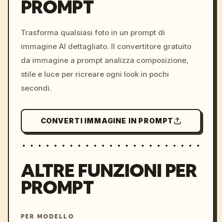
PROMPT
/imagine prompt: cinemati
c, cyberpunk sunset, neon
colors, 8k --v 6.0
Trasforma qualsiasi foto in un prompt di
immagine AI dettagliato. Il convertitore gratuito
da immagine a prompt analizza composizione,
stile e luce per ricreare ogni look in pochi
secondi.
CONVERTI IMMAGINE IN PROMPT
ALTRE FUNZIONI PER
PROMPT
PER MODELLO