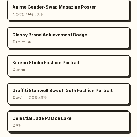
Anime Gender-Swap Magazine Poster
@のぞむ＊AIイラスト
Glossy Brand Achievement Badge
@AmirMušić
Korean Studio Fashion Portrait
@Johnn
Graffiti Stairwell Sweet-Goth Fashion Portrait
@serein ｜买美股上币安
Celestial Jade Palace Lake
@李岳