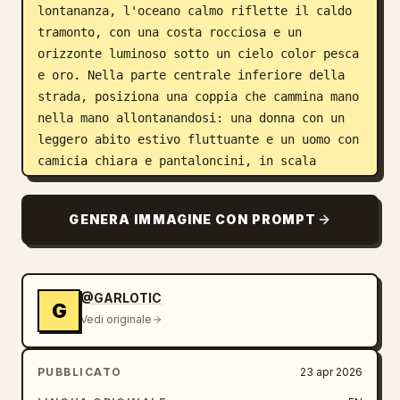
lontananza, l'oceano calmo riflette il caldo 
tramonto, con una costa rocciosa e un 
orizzonte luminoso sotto un cielo color pesca 
e oro. Nella parte centrale inferiore della 
strada, posiziona una coppia che cammina mano 
nella mano allontanandosi: una donna con un 
leggero abito estivo fluttuante e un uomo con 
camicia chiara e pantaloncini, in scala 
ridotta per enfatizzare l'ambiente. La 
composizione è in stile poster editoriale 
GENERA IMMAGINE CON PROMPT
verticale, lussuosa, serena, cinematografica 
e aspirazionale, con una calda luce solare 
dorata che proietta ombre lunghe e fa 
risplendere le pareti bianche. Aggiungi 
@GARLOTIC
G
un'elegante tipografia in sovrimpressione in 
Vedi originale
alto a sinistra con un raffinato carattere 
serif, color marrone caldo: la riga grande 
PUBBLICATO
23 apr 2026
recita 
España,
, sotto in corsivo serif 
recita 
siempre en mi corazón.
, con un 