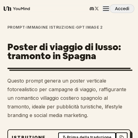
Accedi
YouMind
Panoramica
PROMPT
›
IMMAGINE ISTRUZIONE
›
GPT IMAGE 2
Poster di viaggio di lusso:
Casi d'uso
tramonto in Spagna
Abilità
Questo prompt genera un poster verticale
Prompt
fotorealistico per campagne di viaggio, raffigurante
un romantico villaggio costiero spagnolo al
tramonto, ideale per pubblicità turistiche, lifestyle
Prezzi
branding e social media marketing.
Scarica
ISTRUZIONE
Prima della traduzione