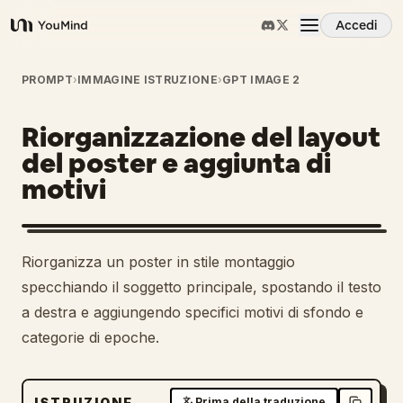
Accedi
YouMind
Panoramica
PROMPT
›
IMMAGINE ISTRUZIONE
›
GPT IMAGE 2
Riorganizzazione del layout
Casi d'uso
del poster e aggiunta di
motivi
Abilità
Prompt
1
Riorganizza un poster in stile montaggio
specchiando il soggetto principale, spostando il testo
Prezzi
a destra e aggiungendo specifici motivi di sfondo e
categorie di epoche.
Scarica
ISTRUZIONE
Prima della traduzione