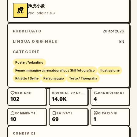
@虎小象
虎
Vedi originale
PUBBLICATO
20 apr 2026
LINGUA ORIGINALE
EN
CATEGORIE
Poster / Volantino
Fermo immagine cinematografico / Still fotografico
Illustrazione
Ritratto / Selfie
Personaggio
Testo / Tipografia
MI PIACE
VISUALIZZAZIONI
CONDIVISIONI
102
14.0K
4
COMMENTI
SALVATI
CITAZIONI
10
69
1
CONDIVIDI