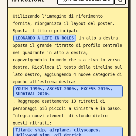
Blog
Utilizzando l'immagine di riferimento 
fornita, riorganizza il layout del poster. 
Aggiornamenti
Sposta il titolo principale 
LEONARDO A LIFE IN ROLES
 in alto a destra. 
Sposta il grande ritratto di profilo centrale 
nel quadrante in alto a destra, 
capovolgendolo in modo che sia rivolto verso 
destra. Ricolloca il testo della timeline sul 
lato destro, aggiungendo 4 nuove categorie di 
epoche all'estrema destra: 
YOUTH 1990s, ASCENT 2000s, EXCESS 2010s, 
SURVIVAL 2020s
. Raggruppa esattamente 13 ritratti di 
personaggi più piccoli a sinistra e in basso. 
Integra nuovi elementi di sfondo dietro 
questi ritratti: 
Titanic ship, airplane, cityscapes, 
Hollywood sign, oil derrick