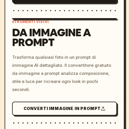
STRUMENTI VISIVI
DA IMMAGINE A
PROMPT
/imagine prompt: cinemati
c, cyberpunk sunset, neon
colors, 8k --v 6.0
Trasforma qualsiasi foto in un prompt di
immagine AI dettagliato. Il convertitore gratuito
da immagine a prompt analizza composizione,
stile e luce per ricreare ogni look in pochi
secondi.
CONVERTI IMMAGINE IN PROMPT