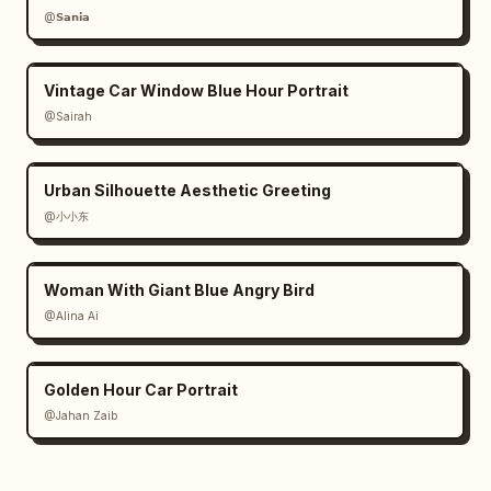
@𝗦𝗮𝗻𝗶𝗮
Vintage Car Window Blue Hour Portrait
@Sairah
Urban Silhouette Aesthetic Greeting
@小小东
Woman With Giant Blue Angry Bird
@Alina Ai
Golden Hour Car Portrait
@Jahan Zaib