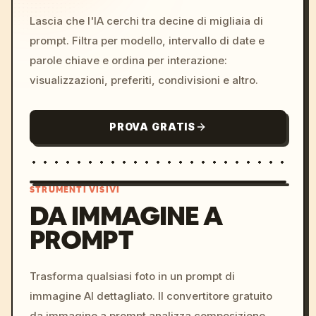
Lascia che l'IA cerchi tra decine di migliaia di
prompt. Filtra per modello, intervallo di date e
parole chiave e ordina per interazione:
visualizzazioni, preferiti, condivisioni e altro.
PROVA GRATIS
STRUMENTI VISIVI
DA IMMAGINE A
PROMPT
/imagine prompt: cinemati
c, cyberpunk sunset, neon
colors, 8k --v 6.0
Trasforma qualsiasi foto in un prompt di
immagine AI dettagliato. Il convertitore gratuito
da immagine a prompt analizza composizione,