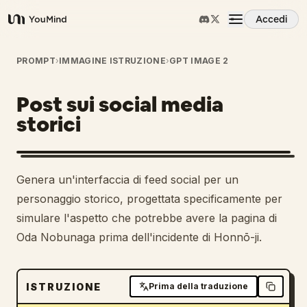
Accedi
YouMind
Panoramica
PROMPT
›
IMMAGINE ISTRUZIONE
›
GPT IMAGE 2
Post sui social media
Casi d'uso
storici
Abilità
Genera un'interfaccia di feed social per un
Prompt
personaggio storico, progettata specificamente per
simulare l'aspetto che potrebbe avere la pagina di
Oda Nobunaga prima dell'incidente di Honnō-ji.
Prezzi
Scarica
ISTRUZIONE
Prima della traduzione