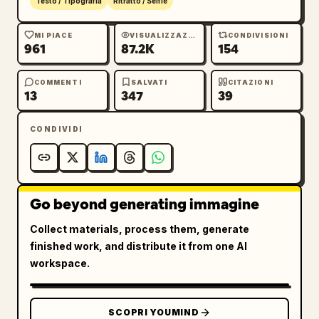
Testo / Tipografia
Ritratto / Selfie
MI PIACE
VISUALIZZAZIONI
CONDIVISIONI
961
87.2K
154
COMMENTI
SALVATI
CITAZIONI
13
347
39
CONDIVIDI
Go beyond generating immagine
Collect materials, process them, generate
finished work, and distribute it from one AI
workspace.
SCOPRI YOUMIND