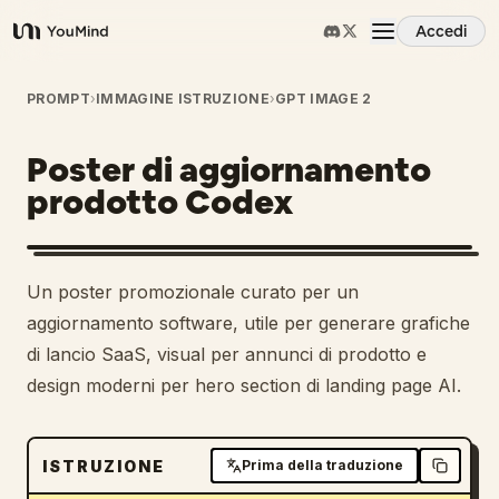
Accedi
YouMind
Panoramica
PROMPT
›
IMMAGINE ISTRUZIONE
›
GPT IMAGE 2
Poster di aggiornamento
Casi d'uso
prodotto Codex
Abilità
Un poster promozionale curato per un
Prompt
aggiornamento software, utile per generare grafiche
di lancio SaaS, visual per annunci di prodotto e
design moderni per hero section di landing page AI.
Prezzi
Scarica
ISTRUZIONE
Prima della traduzione