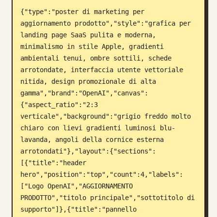
{"type":"poster di marketing per 
Blog
aggiornamento prodotto","style":"grafica per 
landing page SaaS pulita e moderna, 
Aggiornamenti
minimalismo in stile Apple, gradienti 
ambientali tenui, ombre sottili, schede 
arrotondate, interfaccia utente vettoriale 
nitida, design promozionale di alta 
gamma","brand":"OpenAI","canvas":
{"aspect_ratio":"2:3 
verticale","background":"grigio freddo molto 
chiaro con lievi gradienti luminosi blu-
lavanda, angoli della cornice esterna 
arrotondati"},"layout":{"sections":
[{"title":"header 
hero","position":"top","count":4,"labels":
["Logo OpenAI","AGGIORNAMENTO 
PRODOTTO","titolo principale","sottotitolo di 
supporto"]},{"title":"pannello 