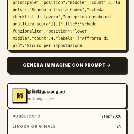
principale","position":"middle","count":3,"la
bels":["Scheda attività Codex","scheda 
checklist di lavoro","anteprima dashboard 
analitica scura"]},{"title":"schede 
funzionalità","position":"lower 
middle","count":4,"labels":["Affronta di 
più","Sicuro per impostazione 
predefinita","Funziona con i tuoi 
strumenti","Creato per i team"]},
GENERA IMMAGINE CON PROMPT
{"title":"banner call to 
action","position":"bottom","count":3,"labels
":["Codex è ora disponibile","Provalo in 
ChatGPT o tramite API.","pulsante 
@歸藏(guizang.ai)
歸
freccia"]}],"centerpiece":"grande icona 
Vedi originale
quadrata arrotondata fluttuante vicino 
all'angolo in alto a destra con simbolo delle 
PUBBLICATO
21 apr 2026
parentesi di codice nero"},"content_blocks":
{"eyebrow":"
AGGIORNAMENTO PRODOTTO
LINGUA ORIGINALE
EN
","headline_line_1":"
Codex per