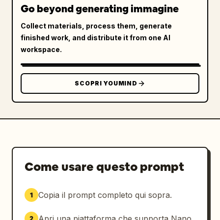
verticale. Includere calligrafia giapponese 
Go beyond generating immagine
verticale che descrive la scena e un 
Collect materials, process them, generate
tradizionale sigillo rosso dell'artista in un 
finished work, and distribute it from one AI
angolo.
workspace.
SCOPRI YOUMIND
Come usare questo prompt
Copia il prompt completo qui sopra.
1
Apri una piattaforma che supporta Nano
2