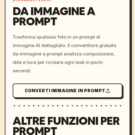
STRUMENTI VISIVI
DA IMMAGINE A
PROMPT
/imagine prompt: cinemati
c, cyberpunk sunset, neon
colors, 8k --v 6.0
Trasforma qualsiasi foto in un prompt di
immagine AI dettagliato. Il convertitore gratuito
da immagine a prompt analizza composizione,
stile e luce per ricreare ogni look in pochi
secondi.
CONVERTI IMMAGINE IN PROMPT
ALTRE FUNZIONI PER
PROMPT