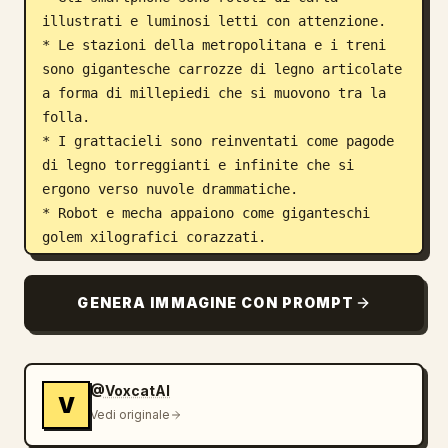
illustrati e luminosi letti con attenzione.

* Le stazioni della metropolitana e i treni 
sono gigantesche carrozze di legno articolate 
a forma di millepiedi che si muovono tra la 
folla.

* I grattacieli sono reinventati come pagode 
di legno torreggianti e infinite che si 
ergono verso nuvole drammatiche.

* Robot e mecha appaiono come giganteschi 
golem xilografici corazzati.

La composizione utilizza una prospettiva 
GENERA IMMAGINE CON PROMPT
appiattita con contorni di inchiostro grandi, 
audaci e intagliati a mano. Lo sfondo 
presenta motivi di onde Ukiyo-e fortemente 
stilizzati e nuvole drammatiche e vorticose, 
@VoxcatAI
V
con un lontano Monte Fuji visibile 
Vedi originale
all'orizzonte.
