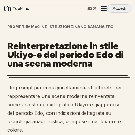
Accedi
YouMind
Panoramica
PROMPT
›
IMMAGINE ISTRUZIONE
›
NANO BANANA PRO
Reinterpretazione in stile
Casi d'uso
Ukiyo-e del periodo Edo di
una scena moderna
Abilità
Prompt
Un prompt per immagini altamente strutturato per
rappresentare una scena moderna reinventata
Prezzi
come una stampa xilografica Ukiyo-e giapponese
del periodo Edo, con indicazioni dettagliate su
tecnologia anacronistica, composizione, texture e
Scarica
colore.