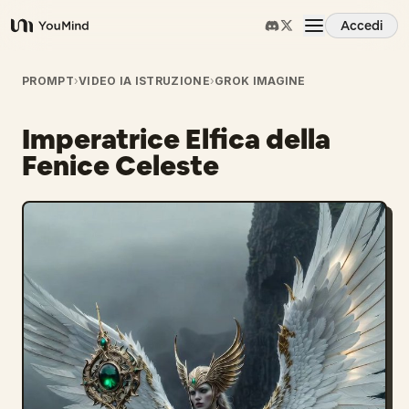
Accedi
YouMind
Panoramica
PROMPT
›
VIDEO IA ISTRUZIONE
›
GROK IMAGINE
Imperatrice Elfica della
Casi d'uso
Fenice Celeste
Abilità
Prompt
Prezzi
Scarica