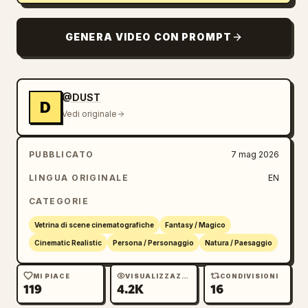
illuminazione di contorno drammatica, color 
grading color ottanio e oro, atmosfera 
GENERA VIDEO CON PROMPT
cinematografica, look da film anamorfico, 
iper dettagliato, capolavoro.
@DUST
D
Vedi originale
PUBBLICATO
7 mag 2026
LINGUA ORIGINALE
EN
CATEGORIE
Vetrina di scene cinematografiche
Fantasy / Magico
Cinematic Realistic
Persona / Personaggio
Natura / Paesaggio
MI PIACE
VISUALIZZAZIONI
CONDIVISIONI
119
4.2K
16