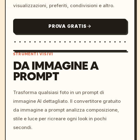
visualizzazioni, preferiti, condivisioni e altro.
PROVA GRATIS
STRUMENTI VISIVI
DA IMMAGINE A
PROMPT
/imagine prompt: cinemati
c, cyberpunk sunset, neon
colors, 8k --v 6.0
Trasforma qualsiasi foto in un prompt di
immagine AI dettagliato. Il convertitore gratuito
da immagine a prompt analizza composizione,
stile e luce per ricreare ogni look in pochi
secondi.