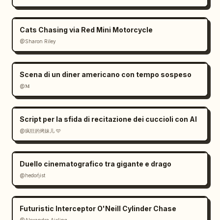
Cats Chasing via Red Mini Motorcycle
@Sharon Riley
Scena di un diner americano con tempo sospeso
@𝐌
Script per la sfida di recitazione dei cuccioli con AI
@疯狂的烤妹儿 🩵
Duello cinematografico tra gigante e drago
@hedoήist
Futuristic Interceptor O'Neill Cylinder Chase
@Alexandra Aisling