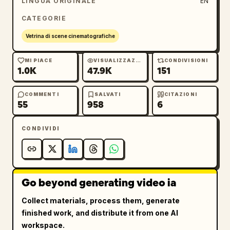
LINGUA ORIGINALE
EN
CATEGORIE
Vetrina di scene cinematografiche
MI PIACE
VISUALIZZAZIONI
CONDIVISIONI
1.0K
47.9K
151
COMMENTI
SALVATI
CITAZIONI
55
958
6
CONDIVIDI
Go beyond generating video ia
Collect materials, process them, generate
finished work, and distribute it from one AI
workspace.