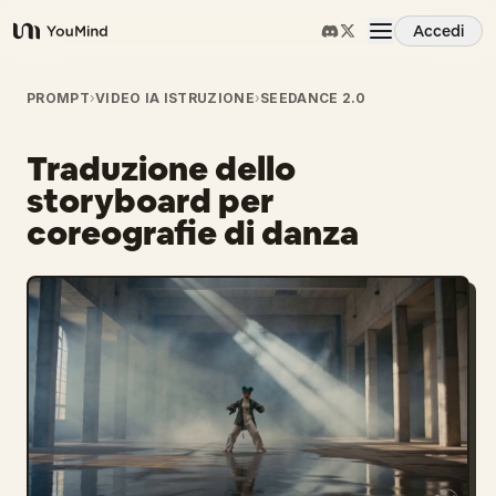
Accedi
YouMind
Panoramica
PROMPT
›
VIDEO IA ISTRUZIONE
›
SEEDANCE 2.0
Traduzione dello
Casi d'uso
storyboard per
coreografie di danza
Abilità
Prompt
Prezzi
Scarica