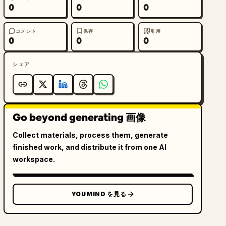
0
0
0
コメント
保存
引用
0
0
0
シェア
Go beyond generating 画像
Collect materials, process them, generate
finished work, and distribute it from one AI
workspace.
YOUMIND を見る