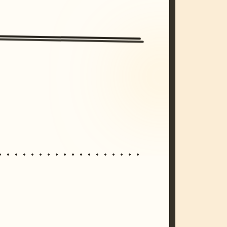
/imagine prompt: cinematic, cyberpunk s
unset, neon colors, 8k --v 6.0