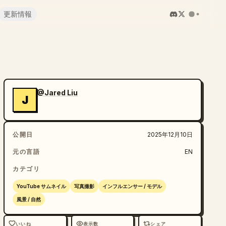
更新情報
@Jared Liu
J
公開日
2025年12月10日
元の言語
EN
カテゴリ
YouTube サムネイル
写真撮影
インフルエンサー / モデル
風景 / 自然
いいね
表示数
シェア