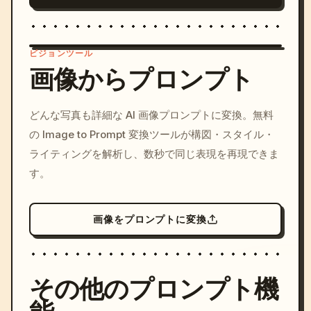
ビジョンツール
画像からプロンプト
/imagine prompt: cinemati
どんな写真も詳細な AI 画像プロンプトに変換。無料
c, cyberpunk sunset, neon
の Image to Prompt 変換ツールが構図・スタイル・
colors, 8k --v 6.0
ライティングを解析し、数秒で同じ表現を再現できま
す。
画像をプロンプトに変換
その他のプロンプト機