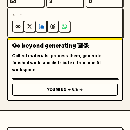
64
3
0
シェア
Go beyond generating 画像
Collect materials, process them, generate
finished work, and distribute it from one AI
workspace.
YOUMIND を見る