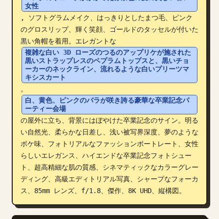
女性
ブログ
, ソフトグラムメイク、はっきりとしたまつ毛、ピンク
のグロスリップ、輝く笑顔、ゴールドのタッセルが付いた
黒い角帽を着用。エレガントな 
更新情報
複雑な白い 3D ローズのつるのアップリケが施された
黒いストラップレスのペプラムトップスと、黒いチョ
ーカーのネックライン、流れるような白いプリーツマ
キシスカート
。
白、黄色、ピンクのバラが咲き誇る豪華な卒業記念パ
ーティー会場
の屋外に立ち、背景にはぼやけた卒業記念のサイン。明る
い自然光、柔らかな日差し、浅い被写界深度、夢のような
ボケ味、フォトリアルなファッションポートレート、女性
らしいエレガンス、ハイエンドな卒業記念フォトシュー
ト、超高精細な肌の質感、シネマティックなカラーグレー
ディング、高級エディトリアル写真、シャープなフォーカ
ス、85mm レンズ、f/1.8、傑作、8K UHD、縦構図。