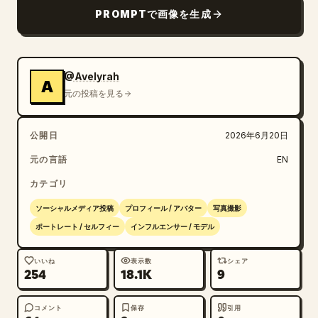
PROMPTで画像を生成
@Avelyrah
A
元の投稿を見る
公開日
2026年6月20日
元の言語
EN
カテゴリ
ソーシャルメディア投稿
プロフィール / アバター
写真撮影
ポートレート / セルフィー
インフルエンサー / モデル
いいね
表示数
シェア
254
18.1K
9
コメント
保存
引用