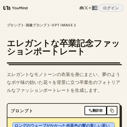
ログイン
YouMind
概要
プロンプト
›
画像プロンプト
›
GPT IMAGE 2
エレガントな卒業記念ファッ
ユースケース
ションポートレート
スキル
エレガントなモノトーンの衣装を身にまとい、夢のよう
プロンプト
なボケ味の効いた花々を背景に立つ卒業生のフォトリア
ルなファッションポートレートを生成します。
料金
プロンプト
翻訳前
ダウンロード
ロングのウェーブがかかった赤茶色の髪の美しい若い