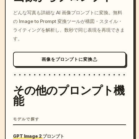
/imagine prompt: cinemati
どんな写真も詳細な AI 画像プロンプトに変換。無料
c, cyberpunk sunset, neon
の Image to Prompt 変換ツールが構図・スタイル・
colors, 8k --v 6.0
ライティングを解析し、数秒で同じ表現を再現できま
す。
画像をプロンプトに変換
その他のプロンプト機
能
モデルで探す
GPT Image 2 プロンプト