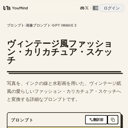
ログイン
YouMind
概要
プロンプト
›
画像プロンプト
›
GPT IMAGE 2
ヴィンテージ風ファッショ
ユースケース
ン・カリカチュア・スケッ
チ
スキル
プロンプト
写真を、インクの線と水彩画を用いた、ヴィンテージ紙
風の愛らしいファッション・カリカチュア・スケッチへ
料金
と変換する詳細なプロンプトです。
ダウンロード
プロンプト
翻訳前