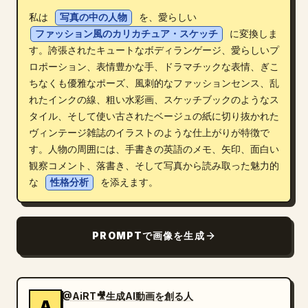
私は 
写真の中の人物
 を、愛らしい 
ブログ
ファッション風のカリカチュア・スケッチ
 に変換しま
す。誇張されたキュートなボディランゲージ、愛らしいプ
更新情報
ロポーション、表情豊かな手、ドラマチックな表情、ぎこ
ちなくも優雅なポーズ、風刺的なファッションセンス、乱
れたインクの線、粗い水彩画、スケッチブックのようなス
タイル、そして使い古されたベージュの紙に切り抜かれた
ヴィンテージ雑誌のイラストのような仕上がりが特徴で
す。人物の周囲には、手書きの英語のメモ、矢印、面白い
観察コメント、落書き、そして写真から読み取った魅力的
な 
性格分析
 を添えます。
PROMPTで画像を生成
@AiRT🎥生成AI動画を創る人
A