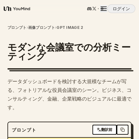
ログイン
YouMind
概要
プロンプト
›
画像プロンプト
›
GPT IMAGE 2
モダンな会議室での分析ミー
ユースケース
ティング
スキル
データダッシュボードを検討する大規模なチームが写
プロンプト
る、フォトリアルな役員会議室のシーン。ビジネス、コ
ンサルティング、金融、企業戦略のビジュアルに最適で
す。
料金
ダウンロード
プロンプト
翻訳前