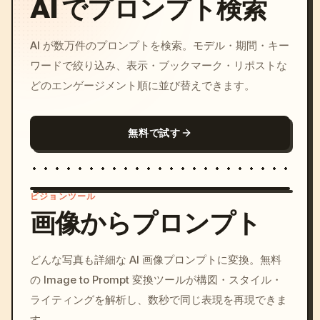
AI でプロンプト検索
AI が数万件のプロンプトを検索。モデル・期間・キー
ワードで絞り込み、表示・ブックマーク・リポストな
どのエンゲージメント順に並び替えできます。
無料で試す
ビジョンツール
画像からプロンプト
/imagine prompt: cinemati
どんな写真も詳細な AI 画像プロンプトに変換。無料
c, cyberpunk sunset, neon
の Image to Prompt 変換ツールが構図・スタイル・
colors, 8k --v 6.0
ライティングを解析し、数秒で同じ表現を再現できま
す。