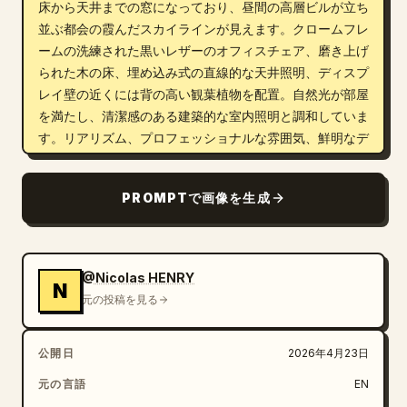
床から天井までの窓になっており、昼間の高層ビルが立ち
並ぶ都会の霞んだスカイラインが見えます。クロームフレ
ームの洗練された黒いレザーのオフィスチェア、磨き上げ
られた木の床、埋め込み式の直線的な天井照明、ディスプ
レイ壁の近くには背の高い観葉植物を配置。自然光が部屋
を満たし、清潔感のある建築的な室内照明と調和していま
す。リアリズム、プロフェッショナルな雰囲気、鮮明なデ
ィテール、繊細な反射、自然な肌の色合い、高級感のある
企業インテリアデザインを強調してください。シネマティ
PROMPTで画像を生成
ックな建築写真スタイルで撮影された、超高精細、高解像
度、ワイドな構図。
@Nicolas HENRY
N
元の投稿を見る
公開日
2026年4月23日
元の言語
EN