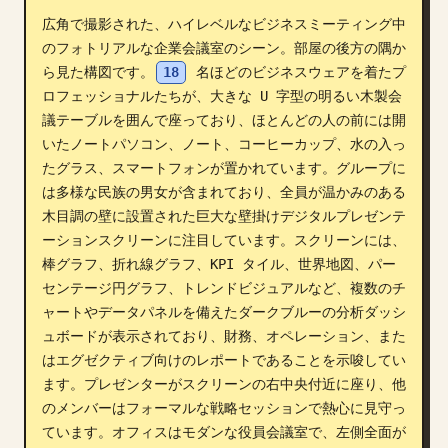
広角で撮影された、ハイレベルなビジネスミーティング中
ブログ
のフォトリアルな企業会議室のシーン。部屋の後方の隅か
ら見た構図です。
18
 名ほどのビジネスウェアを着たプ
更新情報
ロフェッショナルたちが、大きな U 字型の明るい木製会
議テーブルを囲んで座っており、ほとんどの人の前には開
いたノートパソコン、ノート、コーヒーカップ、水の入っ
たグラス、スマートフォンが置かれています。グループに
は多様な民族の男女が含まれており、全員が温かみのある
木目調の壁に設置された巨大な壁掛けデジタルプレゼンテ
ーションスクリーンに注目しています。スクリーンには、
棒グラフ、折れ線グラフ、KPI タイル、世界地図、パー
センテージ円グラフ、トレンドビジュアルなど、複数のチ
ャートやデータパネルを備えたダークブルーの分析ダッシ
ュボードが表示されており、財務、オペレーション、また
はエグゼクティブ向けのレポートであることを示唆してい
ます。プレゼンターがスクリーンの右中央付近に座り、他
のメンバーはフォーマルな戦略セッションで熱心に見守っ
ています。オフィスはモダンな役員会議室で、左側全面が