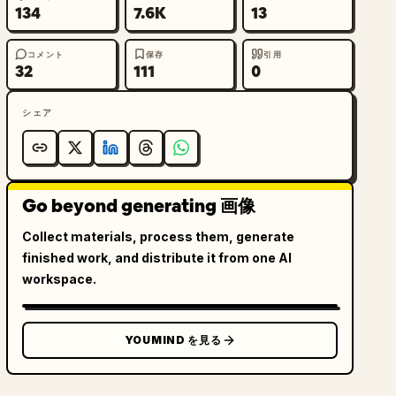
134
7.6K
13
コメント
保存
引用
32
111
0
シェア
Go beyond generating 画像
Collect materials, process them, generate
finished work, and distribute it from one AI
workspace.
YOUMIND を見る