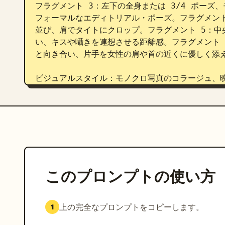
フラグメント 3：左下の全身または 3/4 ポー
フォーマルなエディトリアル・ポーズ。フラグメント
並び、肩でタイトにクロップ。フラグメント 5：中
い、キスや囁きを連想させる距離感。フラグメント 
と向き合い、片手を女性の肩や首の近くに優しく添え
ビジュアルスタイル：モノクロ写真のコラージュ、
トブラックの背景、鮮やかな白で表現された紙の破
構成、ロマンチックでありながら抑制されたムード。
カスタマイズ可能な詳細：
顔が柔らかなグレーの長
白いインナーの上に黒のブレザー、黒のトラウザー
襟元の開いた白いドレスシャツ、黒のトラウザー
てください。
このプロンプトの使い方
上の完全なプロンプトをコピーします。
1