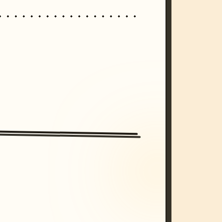
/imagine prompt: cinematic, cyberpunk s
unset, neon colors, 8k --v 6.0