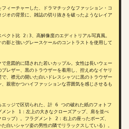
をフィーチャーした、ドラマチックなファッション・コ
タジオの背景に、雑誌の切り抜きを破ったようなレイア
ペクト比 2:3、高解像度のエディトリアル写真風。
オの影と強いグレースケールのコントラストを使用して
クで意図的に隠された若いカップル。女性は長いウェー
のブレザー、黒のトラウザーを着用し、控えめなイヤリ
髪で、襟元の開いた白いドレスシャツに黒のトラウザー
ン、親密かつハイファッションな雰囲気を感じさせるも
エッジで区切られた、計 6 つの破れた紙のフォトフ
メント 1：左上の大きなクローズアップ、肩を並べ
ロップ）。フラグメント 2：右上の座ったポーズ、
いた白いシャツ姿の男性の隣でリラックスしている）。