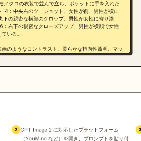
ズ、モノクロの衣装で並んで立ち、ポケットに手を入れた
 4：中央右のツーショット、女性が前、男性が横に
央下の親密な横顔のクロップ、男性が女性に寄り添
6：右下の親密なクローズアップ、男性が横顔で女性
ている。

映画のようなコントラスト、柔らかな指向性照明、マッ
れ目、レイヤー状のスクラップブック風エディトリアル
テキスト、ロゴ、透かしは一切なし。

方形のぼかしマスクで隠された若いカップル
、
、
、
6
、および 
深いチャコールブラック
 を使用し
GPT Image 2 に対応したプラットフォーム
2
（YouMind など）を開き、プロンプトを貼り付