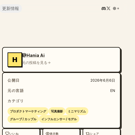
更新情報
@Hania Ai
H
元の投稿を見る
公開日
2026年6月6日
元の言語
EN
カテゴリ
プロダクトマーケティング
写真撮影
ミニマリズム
グループ / カップル
インフルエンサー / モデル
いいね
表示数
シェア