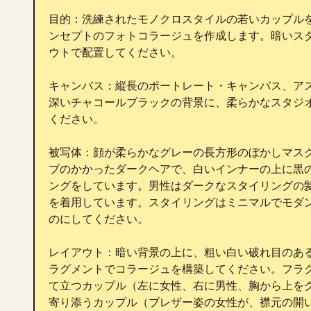
目的：洗練されたモノクロスタイルの若いカップル
ンセプトのフォトコラージュを作成します。暗いス
ウトで配置してください。

キャンバス：縦長のポートレート・キャンバス、アス
深いチャコールブラックの背景に、柔らかなスタジ
ください。

被写体：顔が柔らかなグレーの長方形のぼかしマス
ブのかかったダークヘアで、白いインナーの上に黒
ングをしています。男性はダークなスタイリングの
を着用しています。スタイリングはミニマルでモダ
のにしてください。

レイアウト：暗い背景の上に、粗い白い破れ目のある
ラグメントでコラージュを構築してください。フラグ
て立つカップル（左に女性、右に男性、胸から上をク
寄り添うカップル（ブレザー姿の女性が、襟元の開