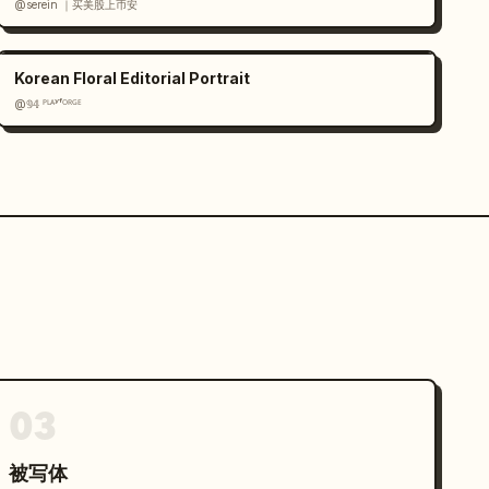
@serein ｜买美股上币安
Korean Floral Editorial Portrait
@𝟡𝟜 ᴾᴸᴬʸᶠᴼᴿᴳᴱ
03
被写体