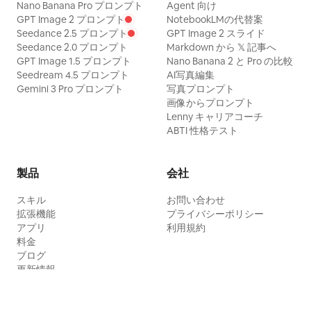
Nano Banana Pro プロンプト
Agent 向け
GPT Image 2 プロンプト
NotebookLMの代替案
Seedance 2.5 プロンプト
GPT Image 2 スライド
Seedance 2.0 プロンプト
Markdown から 𝕏 記事へ
GPT Image 1.5 プロンプト
Nano Banana 2 と Pro の比較
Seedream 4.5 プロンプト
AI写真編集
Gemini 3 Pro プロンプト
写真プロンプト
画像からプロンプト
Lenny キャリアコーチ
ABTI 性格テスト
製品
会社
スキル
お問い合わせ
拡張機能
プライバシーポリシー
アプリ
利用規約
料金
ブログ
更新情報