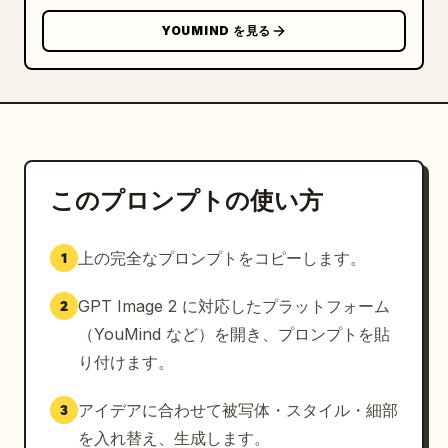
YOUMIND を見る
このプロンプトの使い方
上の完全なプロンプトをコピーします。
1
GPT Image 2 に対応したプラットフォーム
2
（YouMind など）を開き、プロンプトを貼
り付けます。
アイデアに合わせて被写体・スタイル・細部
3
を入れ替え、生成します。