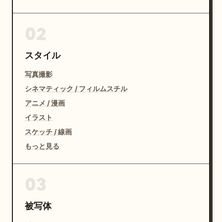
02
スタイル
写真撮影
シネマティック / フィルムスチル
アニメ / 漫画
イラスト
スケッチ / 線画
もっと見る
03
被写体