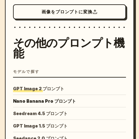
画像をプロンプトに変換
その他のプロンプト機
能
モデルで探す
GPT Image 2 プロンプト
Nano Banana Pro プロンプト
Seedream 4.5 プロンプト
GPT Image 1.5 プロンプト
Seedance 2.0 プロンプト