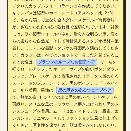
ノクロのカップルフォトコラージュを作成してください。
ブログ
キャンバスは縦型のポートレート（アスペクト比 2:3）
で、端から端まで重なり合うグレースケールの写真断片
更新情報
が、ざらついた白い紙の破れ目で区切られています。背景
には、淡い縦型ウォールパネル、滑らかな明るい床、窓か
らの柔らかな自然光、そして時折見えるスタジオ機材を配
置し、ミニマルな撮影スタジオの雰囲気を演出してくださ
い。カップルはすべてのショットで一貫した外見であるこ
と：女性は 
ブラウンのルーズなお団子ヘア
 で、袖を
軽くロールアップしたオーバーサイズの白いボタンダウン
シャツ、グレースケールで表現されたリラックス感のある
ストレートのブルージーンズ、黒のポインテッドトゥハイ
ヒールを着用。男性は 
黒の厚みのあるウェーブヘア
で、無地の白 T シャツの上に黒のボンバージャケットを
羽織り、スリムな黒のトラウザーと磨き上げられた黒のド
レスシューズを着用。ムードはエディトリアル、親密、エ
レガント、ミニマル、そしてファッション誌風に仕上げて
ください。匿名性を保つため、顔は柔らかくぼかしたり、