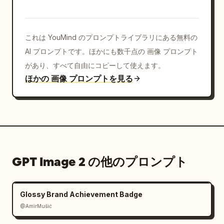
これは YouMind のプロンプトライブラリにある無料の
AI プロンプトです。ほかにも数千点の 画像 プロンプト
があり、すべて自由にコピーして使えます。
ほかの 画像 プロンプトを見る
GPT Image 2 の他のプロンプト
Glossy Brand Achievement Badge
@AmirMušić