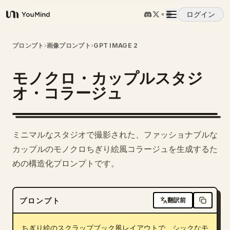
ログイン
YouMind
概要
プロンプト
›
画像プロンプト
›
GPT IMAGE 2
モノクロ・カップルスタジ
ユースケース
オ・コラージュ
スキル
ミニマルなスタジオで撮影された、ファッショナブルな
プロンプト
カップルのモノクロちぎり絵風コラージュを生成するた
めの構造化プロンプトです。
料金
プロンプト
翻訳前
ダウンロード
ちぎり絵のスクラップブック風レイアウトで、シックなモ