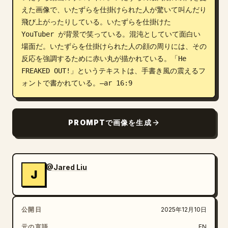
えた画像で、いたずらを仕掛けられた人が驚いて叫んだり
ブログ
飛び上がったりしている。いたずらを仕掛けた 
YouTuber が背景で笑っている。混沌としていて面白い
場面だ。いたずらを仕掛けられた人の顔の周りには、その
更新情報
反応を強調するために赤い丸が描かれている。「He 
FREAKED OUT!」というテキストは、手書き風の震えるフ
ォントで書かれている。–ar 16:9
PROMPTで画像を生成
@Jared Liu
J
公開日
2025年12月10日
元の言語
EN