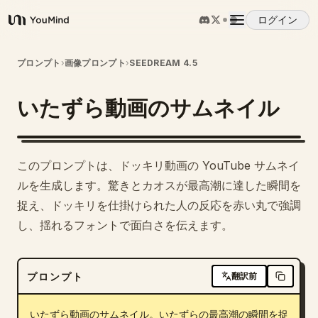
ログイン
YouMind
概要
プロンプト
›
画像プロンプト
›
SEEDREAM 4.5
いたずら動画のサムネイル
ユースケース
スキル
このプロンプトは、ドッキリ動画の YouTube サムネイ
ルを生成します。驚きとカオスが最高潮に達した瞬間を
プロンプト
捉え、ドッキリを仕掛けられた人の反応を赤い丸で強調
し、揺れるフォントで面白さを伝えます。
料金
プロンプト
翻訳前
ダウンロード
いたずら動画のサムネイル。いたずらの最高潮の瞬間を捉