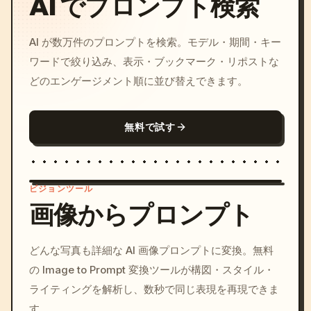
AI でプロンプト検索
AI が数万件のプロンプトを検索。モデル・期間・キー
ワードで絞り込み、表示・ブックマーク・リポストな
どのエンゲージメント順に並び替えできます。
無料で試す
ビジョンツール
画像からプロンプト
/imagine prompt: cinemati
どんな写真も詳細な AI 画像プロンプトに変換。無料
c, cyberpunk sunset, neon
の Image to Prompt 変換ツールが構図・スタイル・
colors, 8k --v 6.0
ライティングを解析し、数秒で同じ表現を再現できま
す。