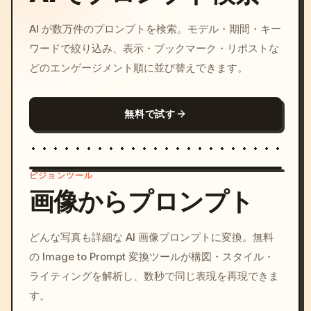
AI が数万件のプロンプトを検索。モデル・期間・キー
ワードで絞り込み、表示・ブックマーク・リポストな
どのエンゲージメント順に並び替えできます。
無料で試す
ビジョンツール
画像からプロンプト
/imagine prompt: cinemati
どんな写真も詳細な AI 画像プロンプトに変換。無料
c, cyberpunk sunset, neon
の Image to Prompt 変換ツールが構図・スタイル・
colors, 8k --v 6.0
ライティングを解析し、数秒で同じ表現を再現できま
す。