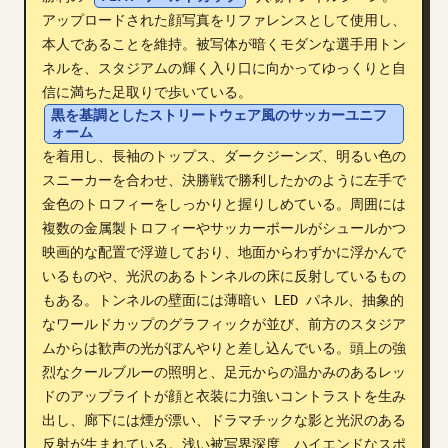
アップロードされた顔写真をリファレンスとして使用し、
ブログ
本人であることを維持。被写体が暗くモダンな選手用トン
ネルを、スタジアムの輝く入り口に向かってゆっくりと自
更新情報
信に満ちた足取りで歩いている。
黒を基調としたストリートウェア風のサッカーユニフ
ォーム
を着用し、長袖のトップス、ダークジーンズ、明るい色の
スニーカーを合わせ、決勝戦で勝利したかのように左手で
金色のトロフィーをしっかりと握りしめている。周囲には
複数の金属製トロフィーやサッカーボールがシュールかつ
映画的な配置で浮遊しており、地面からわずかに浮かんで
いるものや、光沢のあるトンネルの床に反射しているもの
もある。トンネルの壁面には薄暗い LED パネル、抽象的
なワールドカップのグラフィックが並び、前方のスタジア
ムからは歓声の光がぼんやりと差し込んでいる。頭上の強
烈なクールブルーの照明と、足元からの温かみのあるレッ
ドのアップライトが顔と衣装に力強いコントラストを生み
出し、廊下には煙が漂い、ドラマチックな影と光沢のある
反射が生まれている。浅い被写界深度、ハイエンドなスポ