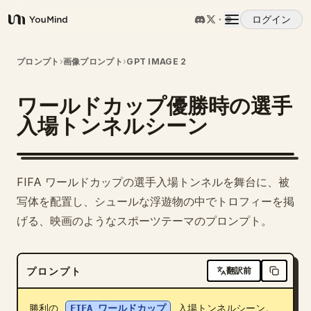
ログイン
YouMind
概要
プロンプト
›
画像プロンプト
›
GPT IMAGE 2
ワールドカップ優勝時の選手
ユースケース
入場トンネルシーン
スキル
FIFA ワールドカップの選手入場トンネルを舞台に、被
プロンプト
写体を配置し、シュールな浮遊物の中でトロフィーを掲
げる、映画のようなスポーツテーマのプロンプト。
料金
プロンプト
翻訳前
ダウンロード
勝利の 
FIFA ワールドカップ
 入場トンネルシーン。