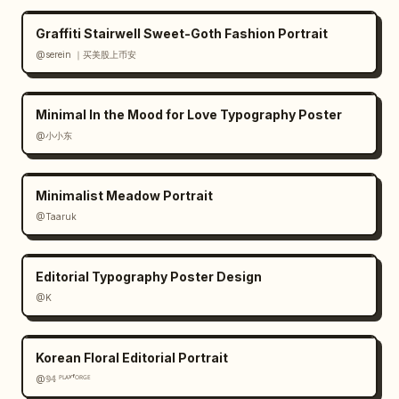
Graffiti Stairwell Sweet-Goth Fashion Portrait
@serein ｜买美股上币安
Minimal In the Mood for Love Typography Poster
@小小东
Minimalist Meadow Portrait
@Taaruk
Editorial Typography Poster Design
@K
Korean Floral Editorial Portrait
@𝟡𝟜 ᴾᴸᴬʸᶠᴼᴿᴳᴱ