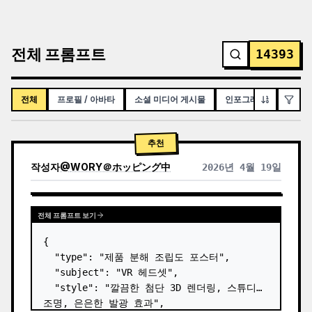
전체 프롬프트
14393
전체
프로필 / 아바타
소셜 미디어 게시물
인포그래픽 / 교육용 시
추천
작성자
@
WORY＠ホッピング中
2026년 4월 19일
전체 프롬프트 보기
{

  "type": "제품 분해 조립도 포스터",

  "subject": "VR 헤드셋",

  "style": "깔끔한 첨단 3D 렌더링, 스튜디오 
조명, 은은한 발광 효과",
