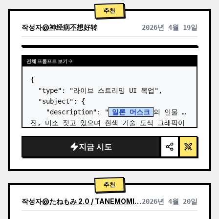
추천
작성자
@
神经病不想好转
2026년 4월 19일
전체 프롬프트 보기
{

  "type": "라이브 스트리밍 UI 목업",

  "subject": {

    "description": "
일론 머스크
의 인물 사
진, 미소 짓고 있으며 흰색 기술 도식 그래픽이 
그려진 검은색 티셔츠 착용",

    "background": "왼쪽에는 '
SPACEX
' 텍
지금 시도
스트가 있는 화면,…
추천
작성자
@
たねもみ 2.0 / TANEMOMI VER2.0
2026년 4월 20일