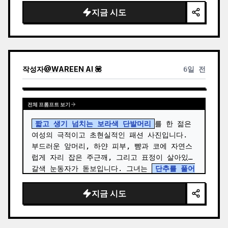
드레이프 판타지 의상을 착용하고 있습니다. …
지금 시도
작성자
@
WAREEN AI 💟
6일 전
전체 프롬프트 보기
짧고 생기 넘치는 보라색 단발머리
를 한 젊은 
여성의 극적이고 초현실적인 패션 사진입니다. 
부드러운 앞머리, 하얀 피부, 뺨과 코에 자연스
럽게 자리 잡은 주근깨, 그리고 표정이 살아있는 
갈색 눈동자가 돋보입니다. 그녀는 
단추를 풀어
헤친 밝은 빨간색 긴팔 면 셔츠
를 입고 그 안에 
몸에 딱 맞는 흰색 스쿱 넥 크롭 탑을 매치했으
지금 시도
며, 빈티…