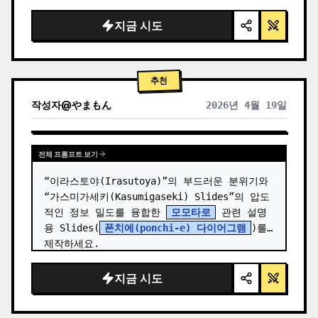
  "background": "
부드러운 보라색 및 파란색 
그라데이션
",

지금 시도
  "header": {

    "logo": "∞ {argument name=\"product 
name\" default=\"…
추천
작성자
@
やまもん
2026년 4월 19일
다른 모델 결과 보기
전체 프롬프트 보기
“이라스토야(Irasutoya)”의 부드러운 분위기와 
“가스미가세키(Kasumigaseki) Slides”의 압도
적인 정보 밀도를 융합한 
모모타로
 관련 설명
용 Slides(
폰치에(ponchi-e) 다이어그램
)를 
제작하세요.
지금 시도