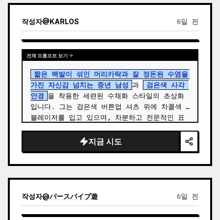
작성자
@
KARLOS
6일 전
전체 프롬프트 보기
짧은 백발이 섞인 머리카락과 잘 정돈된 수염을 
가진 자신감 넘치는 중년 남성
과 
검은색 사각 
안경
을 착용한 세련된 수채화 스타일의 초상화
입니다. 그는 검은색 버튼업 셔츠 위에 차콜색 
블레이저를 입고 있으며, 차분하고 전문적인 표
정으로 먼 곳을 사색하듯 바라보고 있습니다. 이 
작품은 사실적인 얼굴 묘사와 따뜻한 베이지, 회
지금 시도
색, 세피…
작성자
@
バースバイブ遊
6일 전