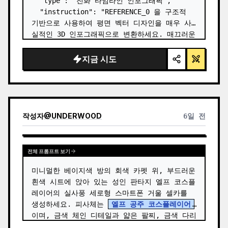
  "type": "진화 타임라인 인포그래픽",

  "instruction": "REFERENCE_0 을 구조적 
기반으로 사용하여 평면 벡터 디자인을 매우 사
실적인 3D 인포그래픽으로 변환하세요. 매끄러운 
경사로를 뚜렷한 돌계단으로 교체하고 모든 생물
을 고화질 실사 3D 모델로 업그레이드하세요.",

지금 시도
  "style": {

    "background": "{argument 
name=\"background style\" default=\"빈티
지 질감의 양피지\…
작성자
@
UNDERWOOD
6일 전
전체 프롬프트 보기
미니멀한 베이지색 방의 회색 카펫 위, 부드러운 
흰색 시트에 앉아 있는 성인 판타지 엘프 코스플
레이어의 실사풍 세로형 스마트폰 거울 셀카를 
생성하세요. 피사체는 
엘프 공주 코스플레이어
이며, 금색 체인 디테일과 얇은 팔찌, 금색 다리 
밴드, 연한 파란색 꽃 장식이 달린 섬세한 흰색 