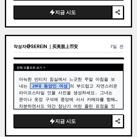
있으며, 따뜻하고 자연스러운 메이크업, 맑고 빛
나는 피부, 작은 링 귀걸이를 착용하고 카메라를 
지금 시도
정…
작성자
@
SEREIN ｜买美股上币安
7일 전
전체 프롬프트 보기
아늑한 빈티지 침실에서 느긋한 주말 아침을 보
내는 
20대 동양인 여성
의 부드럽고 자연스러운 
라이프스타일 인물 사진을 생성하세요. 그녀는 
문이나 옷장 구석에 중앙에 서서 카메라를 향해 
차분하면서도 약간 장난기 어린 졸린 표정을 짓
고 있으며, 맑은 눈, 은은한 메이크업, 사실적인 
피부 질감을 보여줍니다. …
지금 시도