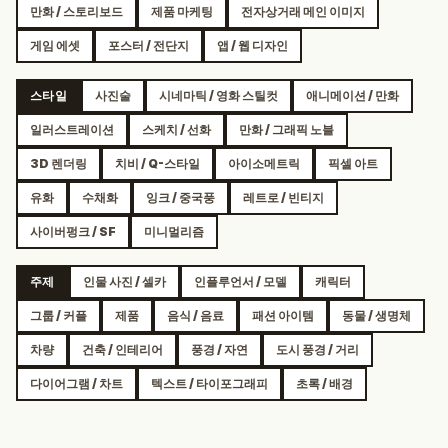
만화 / 스토리보드
제품 마케팅
전자상거래 메인 이미지
게임 에셋
포스터 / 전단지
앱 / 웹 디자인
스타일
사진술
시네마틱 / 영화 스틸컷
애니메이션 / 만화
일러스트레이션
스케치 / 선화
만화 / 그래픽 노블
3D 렌더링
치비 / Q-스타일
아이소메트릭
픽셀 아트
유화
수채화
잉크 / 중국풍
레트로 / 빈티지
사이버펑크 / SF
미니멀리즘
주제
인물 사진 / 셀카
인플루언서 / 모델
캐릭터
그룹 / 커플
제품
음식 / 음료
패션 아이템
동물 / 생명체
차량
건축 / 인테리어
풍경 / 자연
도시 풍경 / 거리
다이어그램 / 차트
텍스트 / 타이포그래피
초록 / 배경