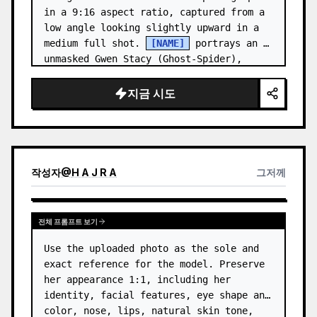
in a 9:16 aspect ratio, captured from a 
low angle looking slightly upward in a 
medium full shot. 
[NAME]
 portrays an 
unmasked Gwen Stacy (Ghost-Spider), 
crouched in a low, heroic la…
지금 시도
작성자
@
H A J R A
그저께
전체 프롬프트 보기
Use the uploaded photo as the sole and 
exact reference for the model. Preserve 
her appearance 1:1, including her 
identity, facial features, eye shape and 
color, nose, lips, natural skin tone, 