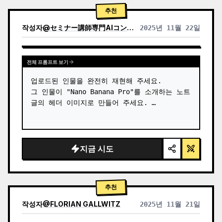
상"

추천
→ 카테고리 식별: FOOD / MEDICINE / TECH

2) 색상 팔레트 (히어로 색상에서 파생):

작성자
@
セミナー講師専門AIコンシェルジュ｜工藤 晶
2025년 11월 22일
→ 제품 + 악센트: 완전 채도 히어로 색상

다른 모델 결과 보기
→ 아이콘, 테두리: 채도가 낮은 히어로 색상 
(채도 3…
전체 프롬프트 보기
업로드된 인물을 완전히 재현해 주세요.

그 인물이 "Nano Banana Pro"를 소개하는 노트 
글의 헤더 이미지로 만들어 주세요. …
지금 시도
추천
작성자
@
FLORIAN GALLWITZ
2025년 11월 21일