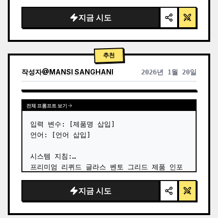
지금 시도
추천
작성자
@
MANSI SANGHANI
2026년 1월 20일
다른 모델 결과 보기
전체 프롬프트 보기
입력 변수: [제품명 삽입]

언어: [언어 삽입]

시스템 지침:

프리미엄 리퀴드 글라스 벤토 그리드 제품 인포
그래픽 이미지를 8개의 모듈로 만드세요 (카드 
2~8은 텍스트 제목만 표시).

지금 시도
1) 제품 분석:

→ 제품의 지배적인 자연색 식별 → "히어로 색