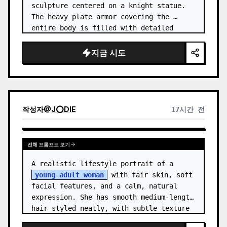
sculpture centered on a knight statue. 
The heavy plate armor covering the 
entire body is filled with detailed 
metal carvings and swirling filigree 
decorations.
지금 시도
작성자
@
J⭕DIE
17시간 전
전체 프롬프트 보기
A realistic lifestyle portrait of a 
young adult woman
 with fair skin, soft 
facial features, and a calm, natural 
expression. She has smooth medium-length 
hair styled neatly, with subtle texture 
and a relaxed appearance. …