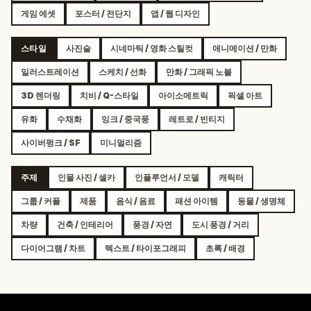
게임 에셋
포스터 / 전단지
앱 / 웹 디자인
스타일
사진술
시네마틱 / 영화 스틸컷
애니메이션 / 만화
일러스트레이션
스케치 / 선화
만화 / 그래픽 노블
3D 렌더링
치비 / Q-스타일
아이소메트릭
픽셀 아트
유화
수채화
잉크 / 중국풍
레트로 / 빈티지
사이버펑크 / SF
미니멀리즘
주제
인물 사진 / 셀카
인플루언서 / 모델
캐릭터
그룹 / 커플
제품
음식 / 음료
패션 아이템
동물 / 생명체
차량
건축 / 인테리어
풍경 / 자연
도시 풍경 / 거리
다이어그램 / 차트
텍스트 / 타이포그래피
초록 / 배경