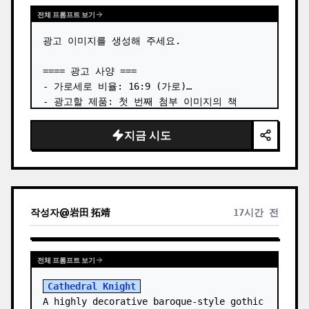
전체 프롬프트 보기
광고 이미지를 생성해 주세요.

==== 광고 사양 ===

- 가로세로 비율: 16:9 (가로)

- 광고할 제품: 첫 번째 첨부 이미지의 책

- 주요 시선 집중 요소: 첫 번째 첨부 이미지의 
책을 3차원 방식으로 배치

지금 시도
- 언어: 일본어

- 분위기: 비즈니스 도서 광고

# 포함할 텍스트:

- 프리 헤드 카피: 【출시 약 일주일 만에 추가 
작성자
@
岩田 拓靖
17시간 전
인쇄 결정】

도서 “{argument name="book_title_en" 
전체 프롬프트 보기
default="Designing from Zer…
Cathedral Knight
A highly decorative baroque-style gothic 