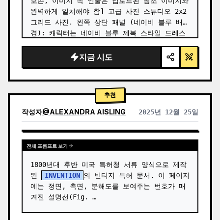
보존, 이미지 속 인물은 업로드된 참조 이미지와 
완벽하게 일치해야 함] 고급 사진 스튜디오 2x2 
그리드 사진. 왼쪽 상단 패널 (네이비 블루 배
경): 캐릭터는 네이비 블루 제복 스타일 드레스
를 입고 있으며, 금색 단추로 장식되어 있습니
다. 빈티지 컬 헤어스타일에 파란색 베레모와 진
지금 시도
주 귀걸이를 착용했습니다. 그녀는 커다란 퍼즐 
조각 (왼쪽 상단 조각, "20"이라는 숫자가 새겨
져 있음)을 양손으로 들고 프레임 중…
추천
작성자
@
ALEXANDRA AISLING
2025년 12월 25일
다른 모델 결과 보기
전체 프롬프트 보기
1800년대 후반 미국 특허청 서류 양식으로 제작
된 
INVENTION
의 빈티지 특허 문서. 이 페이지
에는 정면, 측면, 분해도를 보여주는 번호가 매
겨진 설명선(Fig. …