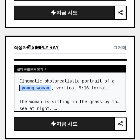
body proportions, hair, its length, 
volume, texture, facial expressi…
지금 시도
작성자
@
SIMPLY RAY
그저께
전체 프롬프트 보기
Cinematic photorealistic portrait of a 
young woman
, vertical 9:16 format.

The woman is sitting in the grass by the 
sea at night. …
지금 시도