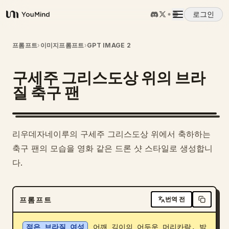
로그인
YouMind
개요
프롬프트
›
이미지프롬프트
›
GPT IMAGE 2
구세주 그리스도상 위의 브라
사용 사례
질 축구 팬
스킬
리우데자네이루의 구세주 그리스도상 위에서 축하하는
프롬프트
축구 팬의 모습을 영화 같은 드론 샷 스타일로 생성합니
다.
가격
프롬프트
번역 전
다운로드
젊은 브라질 여성
 어깨 길이의 어두운 머리카락, 밝