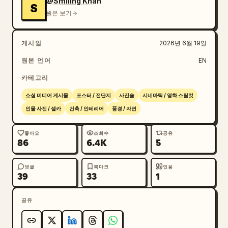
@Smiling Khan
S
원본 보기
게시일
2026년 6월 19일
원본 언어
EN
카테고리
소셜 미디어 게시물
포스터 / 전단지
사진술
시네마틱 / 영화 스틸컷
인물 사진 / 셀카
건축 / 인테리어
풍경 / 자연
좋아요
조회수
공유
86
6.4K
5
댓글
북마크
인용
39
33
1
공유