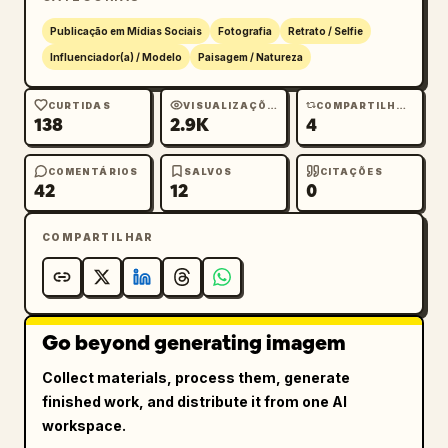
Publicação em Mídias Sociais
Fotografia
Retrato / Selfie
Influenciador(a) / Modelo
Paisagem / Natureza
CURTIDAS
VISUALIZAÇÕES
COMPARTILHAMENTOS
138
2.9K
4
COMENTÁRIOS
SALVOS
CITAÇÕES
42
12
0
COMPARTILHAR
Go beyond generating imagem
Collect materials, process them, generate
finished work, and distribute it from one AI
workspace.