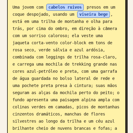
Uma jovem com 
cabelos ruivos
 presos em um 
Blog
coque despojado, usando um 
viseira bege
, 
está em uma trilha de montanha e olha para 
Atualizações
trás, por cima do ombro, em direção à câmera 
com um sorriso caloroso; ela veste uma 
jaqueta corta-vento color-block em tons de 
rosa seco, verde sálvia e azul ardósia, 
combinada com leggings de trilha rosa-claro, 
e carrega uma mochila de trekking grande nas 
cores azul-petróleo e preta, com uma garrafa 
de água guardada no bolso lateral de rede e 
uma pochete preta presa à cintura; suas mãos 
seguram as alças da mochila perto do peito; o 
fundo apresenta uma paisagem alpina ampla com 
colinas verdes em camadas, picos de montanhas 
cinzentos dramáticos, manchas de flores 
silvestres ao longo da trilha e um céu azul 
brilhante cheio de nuvens brancas e fofas; a 