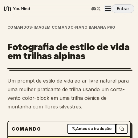
Entrar
YouMind
Visão Geral
COMANDOS
›
IMAGEM COMANDO
›
NANO BANANA PRO
Fotografia de estilo de vida
Casos de Uso
em trilhas alpinas
Habilidades
Um prompt de estilo de vida ao ar livre natural para
Prompts
uma mulher praticante de trilha usando um corta-
vento color-block em uma trilha cênica de
montanha com flores silvestres.
Preços
Baixar
COMANDO
Antes da tradução