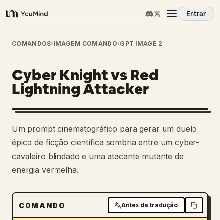
Entrar
YouMind
Visão Geral
COMANDOS
›
IMAGEM COMANDO
›
GPT IMAGE 2
Cyber Knight vs Red
Casos de Uso
Lightning Attacker
Habilidades
Um prompt cinematográfico para gerar um duelo
Prompts
épico de ficção científica sombria entre um cyber-
cavaleiro blindado e uma atacante mutante de
energia vermelha.
Preços
Baixar
COMANDO
Antes da tradução