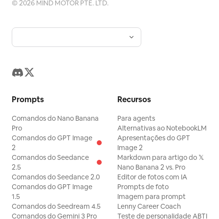
©
2026
MIND MOTOR PTE. LTD.
Prompts
Recursos
Comandos do Nano Banana
Para agents
Pro
Alternativas ao NotebookLM
Comandos do GPT Image
Apresentações do GPT
2
Image 2
Comandos do Seedance
Markdown para artigo do 𝕏
2.5
Nano Banana 2 vs. Pro
Comandos do Seedance 2.0
Editor de fotos com IA
Comandos do GPT Image
Prompts de foto
1.5
Imagem para prompt
Comandos do Seedream 4.5
Lenny Career Coach
Comandos do Gemini 3 Pro
Teste de personalidade ABTI