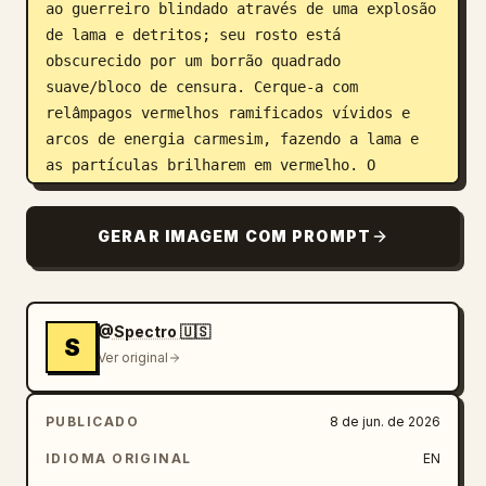
ao guerreiro blindado através de uma explosão 
de lama e detritos; seu rosto está 
obscurecido por um borrão quadrado 
suave/bloco de censura. Cerque-a com 
relâmpagos vermelhos ramificados vívidos e 
arcos de energia carmesim, fazendo a lama e 
as partículas brilharem em vermelho. O 
ambiente é um campo de batalha arruinado com 
poças rasas reflexivas, lama revolvida, 
GERAR IMAGEM COM PROMPT
destroços espalhados, árvores mortas 
queimadas ou ruínas industriais ao fundo, 
fogos alaranjados, colunas de fumaça, cinzas, 
faíscas e um céu tempestuoso cheio de nuvens. 
@Spectro 🇺🇸
S
Use arte conceitual fotorrealista ultra-
Ver original
detalhada, alto contraste, textura áspera, 
iluminação de contorno dramática, fumaça 
PUBLICADO
8 de jun. de 2026
volumétrica, desfoque de movimento nos 
detritos, reflexos molhados, gradação de cor 
IDIOMA ORIGINAL
EN
cinematográfica com azuis de aço frio contra 