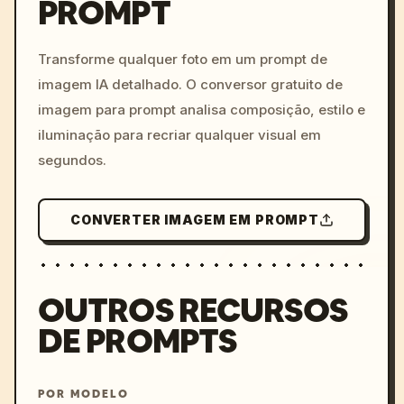
PROMPT
/imagine prompt: cinemati
c, cyberpunk sunset, neon
colors, 8k --v 6.0
Transforme qualquer foto em um prompt de
imagem IA detalhado. O conversor gratuito de
imagem para prompt analisa composição, estilo e
iluminação para recriar qualquer visual em
segundos.
CONVERTER IMAGEM EM PROMPT
OUTROS RECURSOS
DE PROMPTS
POR MODELO