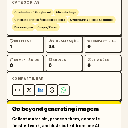
CATEGORIAS
laranjas ígneos e vermelho elétrico. Enfatize 
dois personagens distintos: 1 cyber-cavaleiro 
Quadrinhos / Storyboard
Ativo de Jogo
blindado com lança, 1 atacante de relâmpago 
Cinematográfico / Imagem de Filme
Cyberpunk / Ficção Científica
vermelho. Sem texto, sem marca d'água.
Personagem
Grupo / Casal
CURTIDAS
VISUALIZAÇÕES
COMPARTILHAMENTOS
1
34
0
COMENTÁRIOS
SALVOS
CITAÇÕES
0
0
0
COMPARTILHAR
Go beyond generating imagem
Collect materials, process them, generate
finished work, and distribute it from one AI