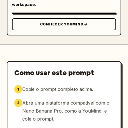
Como se anos de criatividade, imaginação, 
workspace.
cultura da internet, esboços, ideias e sonhos 
tivessem ganhado vida de repente e estivessem 
escapando do smartphone para o mundo real. 
CONHECER YOUMIND
Ultra realista, alto detalhe, obra-prima 
comercial, qualidade de campanha viral.
Como usar este prompt
Copie o prompt completo acima.
1
Abra uma plataforma compatível com o
2
Nano Banana Pro, como a YouMind, e
cole o prompt.