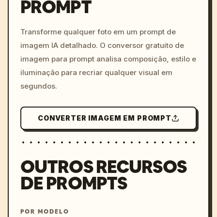
PROMPT
/imagine prompt: cinemati
c, cyberpunk sunset, neon
colors, 8k --v 6.0
Transforme qualquer foto em um prompt de
imagem IA detalhado. O conversor gratuito de
imagem para prompt analisa composição, estilo e
iluminação para recriar qualquer visual em
segundos.
CONVERTER IMAGEM EM PROMPT
OUTROS RECURSOS
DE PROMPTS
POR MODELO