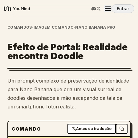
Entrar
YouMind
Visão Geral
COMANDOS
›
IMAGEM COMANDO
›
NANO BANANA PRO
Efeito de Portal: Realidade
Casos de Uso
encontra Doodle
Habilidades
Um prompt complexo de preservação de identidade
Prompts
para Nano Banana que cria um visual surreal de
doodles desenhados à mão escapando da tela de
um smartphone fotorrealista.
Preços
Baixar
COMANDO
Antes da tradução