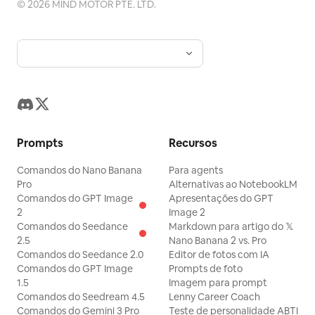
©
2026
MIND MOTOR PTE. LTD.
Prompts
Recursos
Comandos do Nano Banana
Para agents
Pro
Alternativas ao NotebookLM
Comandos do GPT Image
Apresentações do GPT
2
Image 2
Comandos do Seedance
Markdown para artigo do 𝕏
2.5
Nano Banana 2 vs. Pro
Comandos do Seedance 2.0
Editor de fotos com IA
Comandos do GPT Image
Prompts de foto
1.5
Imagem para prompt
Comandos do Seedream 4.5
Lenny Career Coach
Comandos do Gemini 3 Pro
Teste de personalidade ABTI