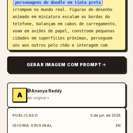
personagens de doodle em tinta preta
irrompem no mundo real. Figuras de desenho 
animado em miniatura escalam as bordas do 
telefone, balançam em cabos de carregamento, 
voam em aviões de papel, constroem pequenas 
cidades em superfícies próximas, perseguem 
uns aos outros pelo chão e interagem com 
objetos do mundo real de maneiras lúdicas. 
Dentro do smartphone existe um universo 
GERAR IMAGEM COM PROMPT
ilustrado vibrante, repleto de nuvens, 
estrelas, foguetes, corações flutuantes, 
escadas, balões de fala de quadrinhos, 
criaturas extravagantes e edifícios em 
@Ananya Reddy
A
miniatura desenhados à mão. Muitos elementos 
Ver original
de doodle estão emergindo parcialmente da 
tela, misturando perfeitamente ilustração e 
PUBLICADO
5 de jun. de 2026
realidade. A mulher permanece completamente 
fotorrealista e reage com curiosidade, 
IDIOMA ORIGINAL
EN
encanto e espanto enquanto o mundo dos 