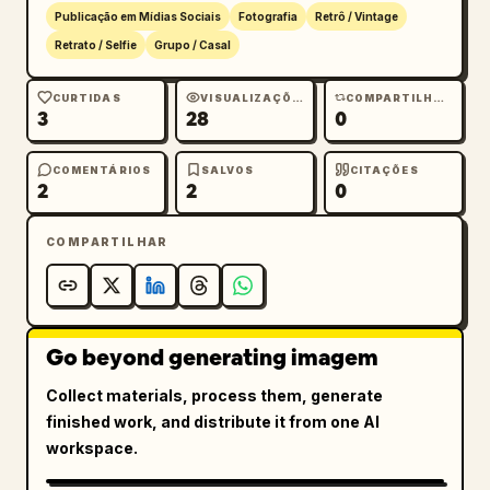
Publicação em Mídias Sociais
Fotografia
Retrô / Vintage
Retrato / Selfie
Grupo / Casal
CURTIDAS
VISUALIZAÇÕES
COMPARTILHAMENTOS
3
28
0
COMENTÁRIOS
SALVOS
CITAÇÕES
2
2
0
COMPARTILHAR
Go beyond generating imagem
Collect materials, process them, generate
finished work, and distribute it from one AI
workspace.