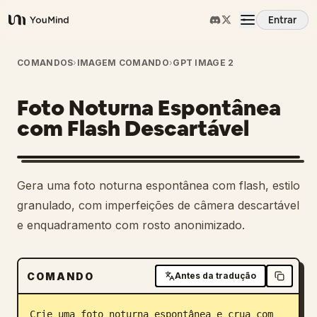
Entrar
YouMind
Visão Geral
COMANDOS
›
IMAGEM COMANDO
›
GPT IMAGE 2
Foto Noturna Espontânea
Casos de Uso
com Flash Descartável
Habilidades
Gera uma foto noturna espontânea com flash, estilo
Prompts
granulado, com imperfeições de câmera descartável
e enquadramento com rosto anonimizado.
Preços
COMANDO
Antes da tradução
Baixar
Crie uma foto noturna espontânea e crua com 