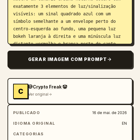
exatamente 3 elementos de luz/sinalização 
visíveis: um sinal quadrado azul com um 
símbolo semelhante a um envelope perto do 
centro-esquerda ao fundo, uma pequena luz 
bokeh laranja à direita e uma minúscula luz 
distante vermelha e branca perto do canto 
superior direito. Use textura de filme 35mm 
granulado, foco imperfeito, desfoque de 
GERAR IMAGEM COM PROMPT
movimento, exposição imprevisível, realces 
estourados, sombras fortes, leve tom 
esverdeado/amarelado e a energia espontânea 
@Crypto Freak 🤡
de uma noite de festa. Sem iluminação de 
C
Ver original
estúdio polida, sem composição limpa, sem 
pessoas extras, sem texto legível além do 
símbolo simples do sinal.
PUBLICADO
16 de mai. de 2026
IDIOMA ORIGINAL
EN
CATEGORIAS