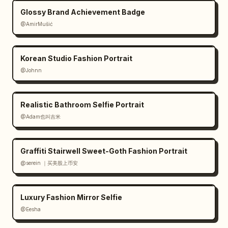
Glossy Brand Achievement Badge
@AmirMušić
Korean Studio Fashion Portrait
@Johnn
Realistic Bathroom Selfie Portrait
@Adam也叫吉米
Graffiti Stairwell Sweet-Goth Fashion Portrait
@serein ｜买美股上币安
Luxury Fashion Mirror Selfie
@Eesha