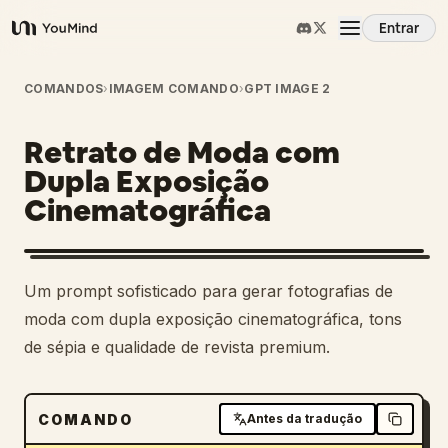
Entrar
YouMind
Visão Geral
COMANDOS
›
IMAGEM COMANDO
›
GPT IMAGE 2
Retrato de Moda com
Casos de Uso
Dupla Exposição
Cinematográfica
Habilidades
Prompts
Um prompt sofisticado para gerar fotografias de
moda com dupla exposição cinematográfica, tons
Preços
de sépia e qualidade de revista premium.
Baixar
COMANDO
Antes da tradução