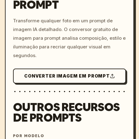
PROMPT
/imagine prompt: cinemati
c, cyberpunk sunset, neon
colors, 8k --v 6.0
Transforme qualquer foto em um prompt de
imagem IA detalhado. O conversor gratuito de
imagem para prompt analisa composição, estilo e
iluminação para recriar qualquer visual em
segundos.
CONVERTER IMAGEM EM PROMPT
OUTROS RECURSOS
DE PROMPTS
POR MODELO