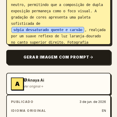
neutro, permitindo que a composição de dupla 
exposição permaneça como o foco visual. A 
gradação de cores apresenta uma paleta 
sofisticada de 
sépia dessaturado quente e carvão
, realçada 
por um suave reflexo de luz laranja-dourado 
no canto superior direito. Fotografia 
profissional com lente de 85mm com iluminação 
cinematográfica de alto contraste, porém 
GERAR IMAGEM COM PROMPT
suave, acentua as texturas do tecido, os 
detalhes faciais e o efeito de retrato em 
camadas.

@Anaya Ai
A
Textura de pele ultrarrealista, estética 
Ver original
editorial de moda de luxo, qualidade de capa 
de revista premium, granulação de filme 
PUBLICADO
3 de jun. de 2026
sutil, profundidade cinematográfica, sombras 
IDIOMA ORIGINAL
EN
elegantes, gradação de cores refinada, estilo 