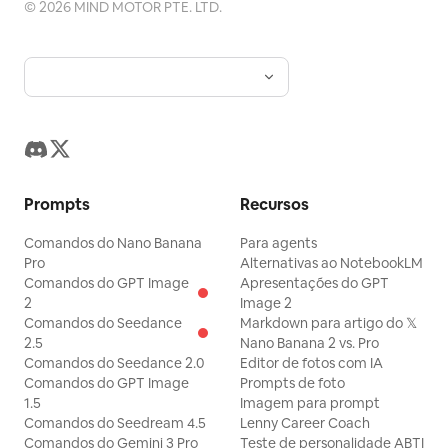
©
2026
MIND MOTOR PTE. LTD.
Prompts
Recursos
Comandos do Nano Banana
Para agents
Pro
Alternativas ao NotebookLM
Comandos do GPT Image
Apresentações do GPT
2
Image 2
Comandos do Seedance
Markdown para artigo do 𝕏
2.5
Nano Banana 2 vs. Pro
Comandos do Seedance 2.0
Editor de fotos com IA
Comandos do GPT Image
Prompts de foto
1.5
Imagem para prompt
Comandos do Seedream 4.5
Lenny Career Coach
Comandos do Gemini 3 Pro
Teste de personalidade ABTI