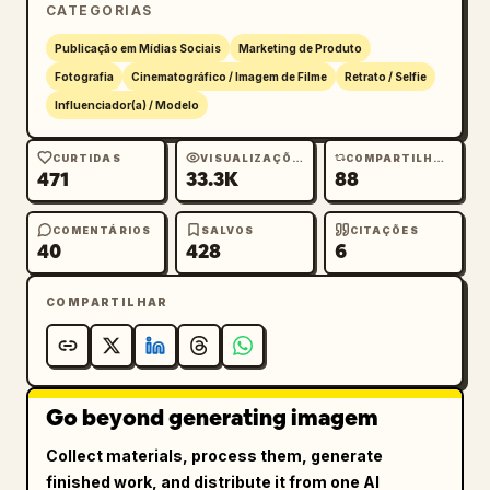
moderno com inspiração retrô, composição de 
CATEGORIAS
obra-prima, foco ultra nítido, narrativa 
Publicação em Mídias Sociais
Marketing de Produto
visualmente impactante, visual de campanha de 
Fotografia
Cinematográfico / Imagem de Filme
Retrato / Selfie
moda comercial de alto padrão.
Influenciador(a) / Modelo
CURTIDAS
VISUALIZAÇÕES
COMPARTILHAMENTOS
471
33.3K
88
COMENTÁRIOS
SALVOS
CITAÇÕES
40
428
6
COMPARTILHAR
Go beyond generating imagem
Collect materials, process them, generate
finished work, and distribute it from one AI