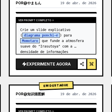
POR
@
やまもん
19 de abr. de 2026
VER RESULTADOS DE OUTROS MODELOS
VER PROMPT COMPLETO
Crie um slide explicativo 
(
diagrama ponchi-e
) para 
Momotaro
 que funde a atmosfera 
suave do "Irasutoya" com a 
densidade de informações 
impressionante dos "slides de 
Kasumigaseki".
EXPERIMENTE AGORA
EM DESTAQUE
POR
@
知识猫图解
19 de abr. de 2026
VER PROMPT COMPLETO