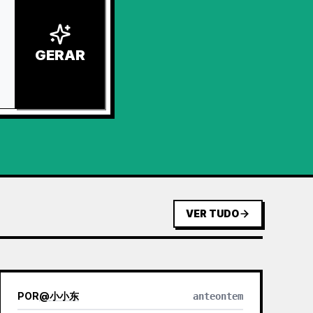
GERAR
VER TUDO
POR
@
小小东
anteontem