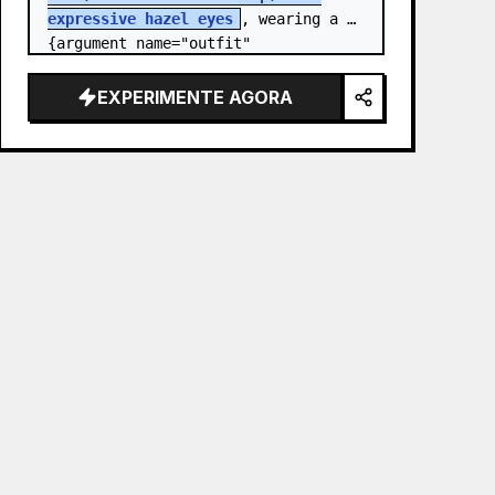
expressive hazel eyes
, wearing a 
{argument name="outfit" 
default="stylish monochrome deep 
red streetwear outfit consisting of 
EXPERIMENTE AGORA
a…