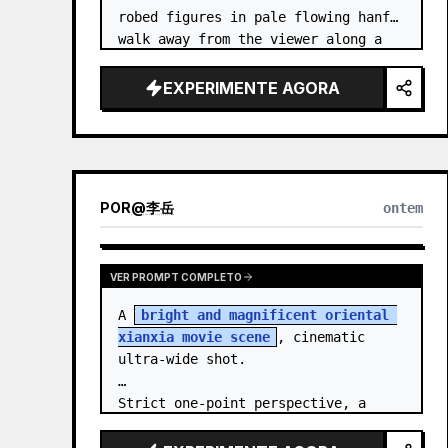
robed figures in pale flowing hanfu 
walk away from the viewer along a 
glossy white-jade bridge toward an 
enormous ornate palace gate rising 
EXPERIMENTE AGORA
from a mirror-still l…
POR
@
李岳
ontem
VER PROMPT COMPLETO
A 
bright and magnificent oriental 
xianxia movie scene
, cinematic 
ultra-wide shot.

Strict one-point perspective, a 
grand heavenly staircase paved with 
light golden jade, passing through 