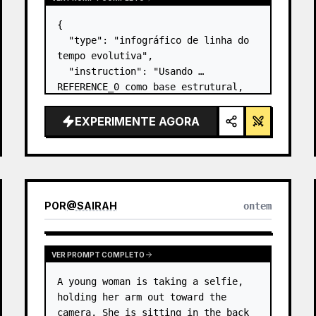
{

  "type": "infográfico de linha do 
tempo evolutiva",

  "instruction": "Usando 
REFERENCE_0 como base estrutural, 
transforme o design vetorial plano 
em um infográfico 3D altamente 
EXPERIMENTE AGORA
realista. Substitua as rampas lisas 
por degraus de pedra distintos e 
atualize to…
POR
@
SAIRAH
ontem
VER PROMPT COMPLETO
A young woman is taking a selfie, 
holding her arm out toward the 
camera. She is sitting in the back 