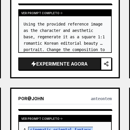
VER PROMPT COMPLETO
Using the provided reference image 
as the character and aesthetic 
base, regenerate it as a square 1:1 
romantic Korean editorial beauty 
portrait. Change the composition to 
a softer side-profile close-up with 
the subject facing right, eyes 
EXPERIMENTE AGORA
closed, gently smellin…
POR
@
JOHN
anteontem
VER PROMPT COMPLETO
A 
cinematic oriental fantasy 