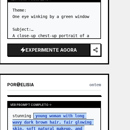
Theme:

One eye winking by a green window

Subject:

A close-up chest-up portrait of a 
young woman wearing a 
white lace-
trimmed dress
 leaning her cheek on 
EXPERIMENTE AGORA
one hand and smiling with one eye 
closed at a wooden table in a 
{argum…
POR
@
ELISIA
ontem
VER PROMPT COMPLETO
stunning 
young woman with long 
wavy dark brown hair, fair glowing 
skin, soft natural makeup, and 