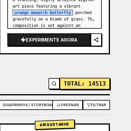
art piece featuring a vibrant 
orange monarch butterfly
 perched 
gracefully on a blade of grass. The 
composition is set against an 
intricate, shimmering background 
composed of mosa…
EXPERIMENTE AGORA
TOTAL
:
14513
QUADRINHOS / STORYBOARD
ORDENAR
PÔSTER / FLYER
FILTRAR
DESIGN DE APL
EM DESTAQUE