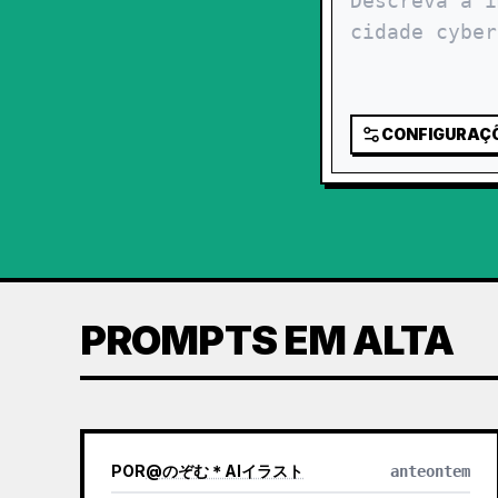
CONFIGURAÇ
PROMPTS EM ALTA
POR
@
のぞむ＊AIイラスト
anteontem