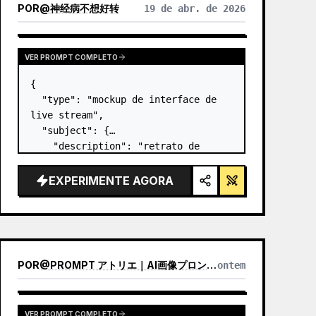
POR
@
神经病不想好转
19 de abr. de 2026
VER PROMPT COMPLETO
{

  "type": "mockup de interface de 
live stream",

  "subject": {

    "description": "retrato de 
Elon Musk
, sorrindo, vestindo uma 
camiseta preta com um gráfico de 
EXPERIMENTE AGORA
esquema técnico em branco",

    "background": "o lado e…
POR
@
PROMPT アトリエ｜AI画像プロンプト
ontem
VER PROMPT COMPLETO