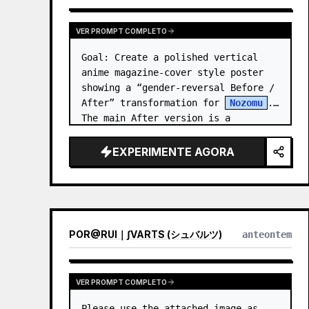
VER PROMPT COMPLETO
Goal: Create a polished vertical 
anime magazine-cover style poster 
showing a “gender-reversal Before / 
After” transformation for 
Nozomu
. 
The main After version is a 
beautiful, cool, androgynous anime 
boy who preserves…
EXPERIMENTE AGORA
POR
@
RUI｜∫VARTS (シュバルツ)
anteontem
VER PROMPT COMPLETO
Please use the attached image as 