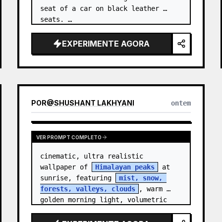
seat of a car on black leather 
seats. …
EXPERIMENTE AGORA
POR
@
SHUSHANT LAKHYANI
ontem
VER PROMPT COMPLETO
cinematic, ultra realistic 
wallpaper of 
Himalayan peaks
 at 
sunrise, featuring 
mist, snow, 
forests, valleys, clouds
, warm 
golden morning light, volumetric 
sun rays, dramatic…