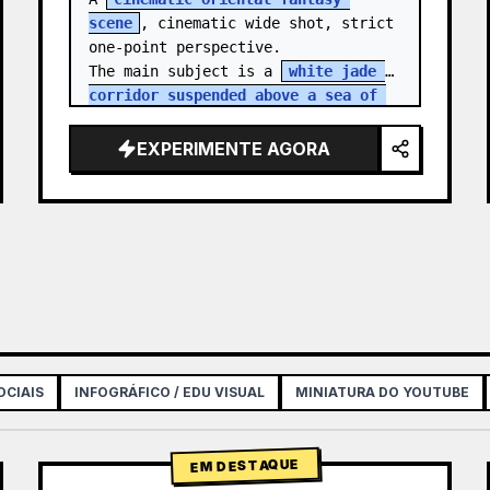
scene
, cinematic wide shot, strict 
one-point perspective.

The main subject is a 
white jade 
corridor suspended above a sea of 
clouds
, sharply contract…
EXPERIMENTE AGORA
OCIAIS
INFOGRÁFICO / EDU VISUAL
MINIATURA DO YOUTUBE
EM DESTAQUE