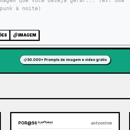
ÕES
IMAGEM
30.000+ Prompts de imagem e vídeo grátis
POR
@
𝟡𝟜 ᴾᴸᴬʸᶠᴼᴿᴳᴱ
anteontem