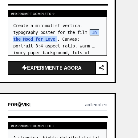
VER PROMPT COMPLETO
Create a minimalist vertical 
typography poster for the film 
In 
the Mood for Love
. Canvas: 
portrait 3:4 aspect ratio, warm 
ivory paper background, lots of 
negative space, centered 
composition. …
EXPERIMENTE AGORA
POR
@
VIKI
anteontem
VER PROMPT COMPLETO
A stunning, highly detailed digital 