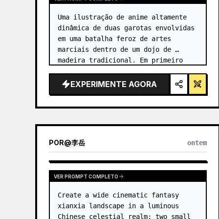
Uma ilustração de anime altamente 
dinâmica de duas garotas envolvidas 
em uma batalha feroz de artes 
marciais dentro de um dojo de 
madeira tradicional. Em primeiro 
plano, uma garota com {argument 
name="character 1 hair" 
EXPERIMENTE AGORA
default="cabelo preto em um coque 
alto co…
POR
@
李岳
ontem
VER PROMPT COMPLETO
Create a wide cinematic fantasy 
xianxia landscape in a luminous 
Chinese celestial realm: two small 