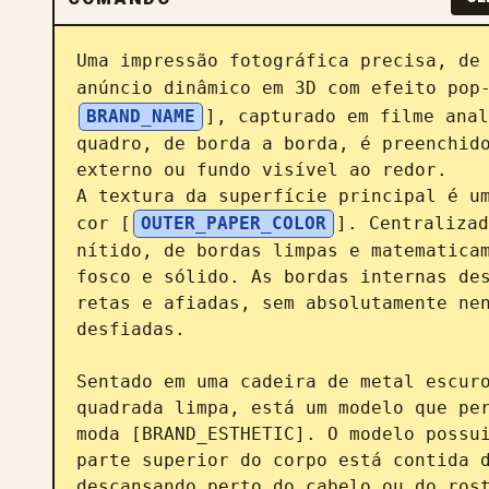
Uma impressão fotográfica precisa, de 
anúncio dinâmico em 3D com efeito pop
BRAND_NAME
], capturado em filme anal
quadro, de borda a borda, é preenchido
externo ou fundo visível ao redor.

A textura da superfície principal é um
cor [
OUTER_PAPER_COLOR
]. Centralizad
nítido, de bordas limpas e matematicam
fosco e sólido. As bordas internas des
retas e afiadas, sem absolutamente nen
desfiadas.

Sentado em uma cadeira de metal escuro
quadrada limpa, está um modelo que per
moda [BRAND_ESTHETIC]. O modelo possui
parte superior do corpo está contida d
descansando perto do cabelo ou do rost