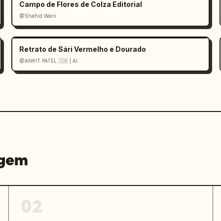
Campo de Flores de Colza Editorial
@Shahid Wani
Retrato de Sári Vermelho e Dourado
@ANKIT PATEL 🇮🇳 | AI
agem
02