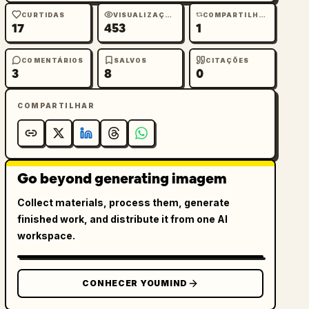
CURTIDAS
VISUALIZAÇÕES
COMPARTILHAMENTOS
17
453
1
COMENTÁRIOS
SALVOS
CITAÇÕES
3
8
0
COMPARTILHAR
Go beyond generating imagem
Collect materials, process them, generate
finished work, and distribute it from one AI
workspace.
CONHECER YOUMIND