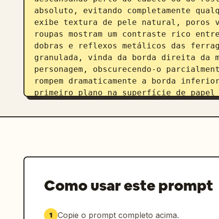
absoluto, evitando completamente qualq
exibe textura de pele natural, poros v
roupas mostram um contraste rico entre
dobras e reflexos metálicos das ferrag
granulada, vinda da borda direita da m
personagem, obscurecendo-o parcialment
rompem dramaticamente a borda inferior
primeiro plano na superfície de papel 
perna está dobrada com o pé descansand
moldura interna, enquanto a perna esqu
da câmera, criando um efeito pop-out 3
baixo realista.

Tipografia e Gráficos:

- Canto inferior esquerdo: Um bloco de
Como usar este prompt
em letras pequenas, impresso com tinta
[EDITORIAL_OR_BRAND_TEXT]

- Lado direito (Vertical, Texto Grande
Copie o prompt completo acima.
1