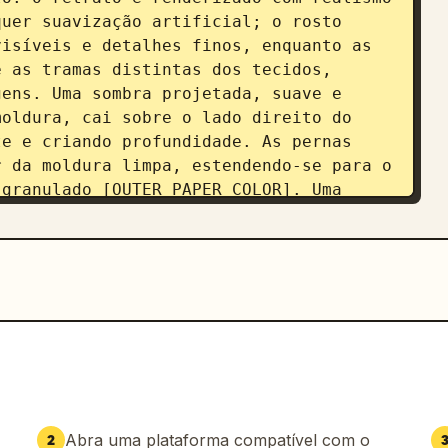
uer suavização artificial; o rosto 
isíveis e detalhes finos, enquanto as 
 as tramas distintas dos tecidos, 
ens. Uma sombra projetada, suave e 
oldura, cai sobre o lado direito do 
e e criando profundidade. As pernas 
 da moldura limpa, estendendo-se para o 
granulado [OUTER_PAPER_COLOR]. Uma 
o firmemente na borda inferior da 
erda está dramaticamente mais próxima 
D extremo com um escorço de ângulo 
talhado de várias linhas de tipografia 
 [TEXT_COLOR] limpa, lendo: 
): A palavra [WORD] impressa em uma 
Abra uma plataforma compatível com o
2