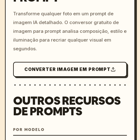
c, cyberpunk sunset, neon
colors, 8k --v 6.0
Transforme qualquer foto em um prompt de
imagem IA detalhado. O conversor gratuito de
imagem para prompt analisa composição, estilo e
iluminação para recriar qualquer visual em
segundos.
CONVERTER IMAGEM EM PROMPT
OUTROS RECURSOS
DE PROMPTS
POR MODELO