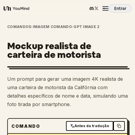
Entrar
YouMind
Visão Geral
COMANDOS
›
IMAGEM COMANDO
›
GPT IMAGE 2
Mockup realista de
Casos de Uso
carteira de motorista
Habilidades
Um prompt para gerar uma imagem 4K realista de
Prompts
uma carteira de motorista da Califórnia com
detalhes específicos de nome e data, simulando uma
foto tirada por smartphone.
Preços
Baixar
COMANDO
Antes da tradução