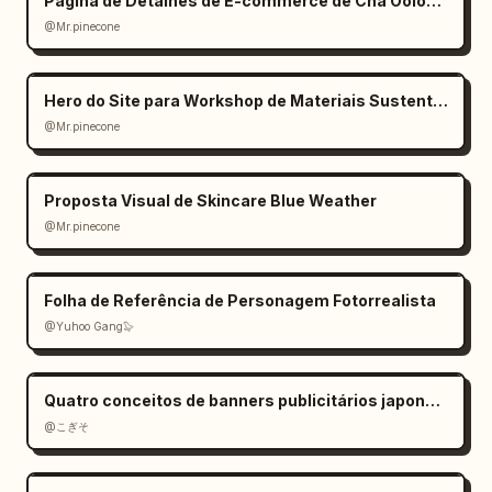
Página de Detalhes de E-commerce de Chá Oolong Estilo Zen
@Mr.pinecone
Hero do Site para Workshop de Materiais Sustentáveis
@Mr.pinecone
Proposta Visual de Skincare Blue Weather
@Mr.pinecone
Folha de Referência de Personagem Fotorrealista
@Yuhoo Gang🦭
Quatro conceitos de banners publicitários japoneses
@こぎそ