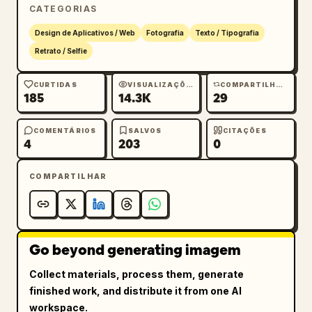
CATEGORIAS
Design de Aplicativos / Web
Fotografia
Texto / Tipografia
Retrato / Selfie
CURTIDAS
VISUALIZAÇÕES
COMPARTILHAMENTOS
185
14.3K
29
COMENTÁRIOS
SALVOS
CITAÇÕES
4
203
0
COMPARTILHAR
Go beyond generating imagem
Collect materials, process them, generate
finished work, and distribute it from one AI
workspace.