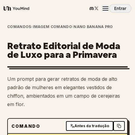
Entrar
YouMind
Visão Geral
COMANDOS
›
IMAGEM COMANDO
›
NANO BANANA PRO
Retrato Editorial de Moda
Casos de Uso
de Luxo para a Primavera
Habilidades
Um prompt para gerar retratos de moda de alto
Prompts
padrão de mulheres em elegantes vestidos de
chiffon, ambientados em um campo de cerejeiras
em flor.
Preços
Baixar
COMANDO
Antes da tradução