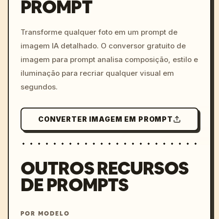
PROMPT
/imagine prompt: cinemati
c, cyberpunk sunset, neon
colors, 8k --v 6.0
Transforme qualquer foto em um prompt de
imagem IA detalhado. O conversor gratuito de
imagem para prompt analisa composição, estilo e
iluminação para recriar qualquer visual em
segundos.
CONVERTER IMAGEM EM PROMPT
OUTROS RECURSOS
DE PROMPTS
POR MODELO