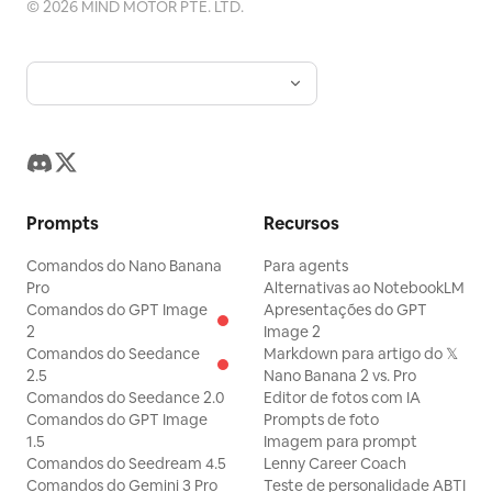
©
2026
MIND MOTOR PTE. LTD.
Prompts
Recursos
Comandos do Nano Banana
Para agents
Pro
Alternativas ao NotebookLM
Comandos do GPT Image
Apresentações do GPT
2
Image 2
Comandos do Seedance
Markdown para artigo do 𝕏
2.5
Nano Banana 2 vs. Pro
Comandos do Seedance 2.0
Editor de fotos com IA
Comandos do GPT Image
Prompts de foto
1.5
Imagem para prompt
Comandos do Seedream 4.5
Lenny Career Coach
Comandos do Gemini 3 Pro
Teste de personalidade ABTI