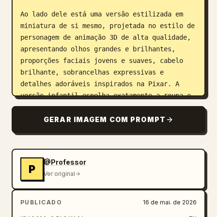
Ao lado dele está uma versão estilizada em 
miniatura de si mesmo, projetada no estilo de 
personagem de animação 3D de alta qualidade, 
apresentando olhos grandes e brilhantes, 
proporções faciais jovens e suaves, cabelo 
brilhante, sobrancelhas expressivas e 
detalhes adoráveis inspirados na Pixar. A 
versão infantil espelha exatamente a roupa e 
a pose do adulto, criando uma composição 
visualmente emocionante de “o futuro encontra 
GERAR IMAGEM COM PROMPT
a infância”.

O fundo é uma parede de estúdio 
@Professor
cinematográfico escuro com gradientes quentes 
P
Ver original
sutis, acabamento em concreto texturizado e 
uma assinatura artística manuscrita pintada 
casualmente na parede. A iluminação dourada 
PUBLICADO
16 de mai. de 2026
ambiente envolve suavemente ambos os 