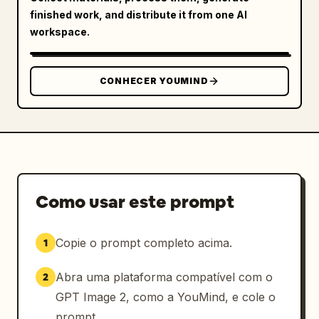
finished work, and distribute it from one AI
volumétrica, obra-prima 8K ultra detalhada, 
workspace.
estética masculina elegante, retrato de 
estúdio moderno, composição emocionalmente 
cinematográfica.

CONHECER YOUMIND
Gerar imagem usando a imagem enviada como 
referência
Como usar este prompt
Copie o prompt completo acima.
1
Abra uma plataforma compatível com o
2
GPT Image 2, como a YouMind, e cole o
prompt.