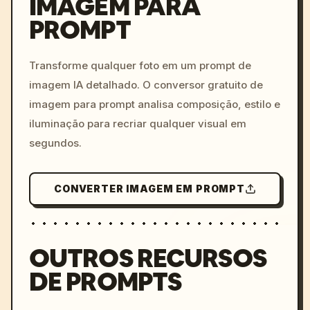
IMAGEM PARA
PROMPT
/imagine prompt: cinemati
c, cyberpunk sunset, neon
colors, 8k --v 6.0
Transforme qualquer foto em um prompt de
imagem IA detalhado. O conversor gratuito de
imagem para prompt analisa composição, estilo e
iluminação para recriar qualquer visual em
segundos.
CONVERTER IMAGEM EM PROMPT
OUTROS RECURSOS
DE PROMPTS