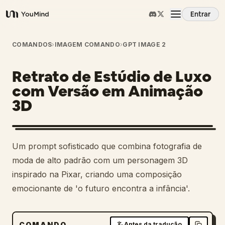
Entrar
YouMind
Visão Geral
COMANDOS
›
IMAGEM COMANDO
›
GPT IMAGE 2
Retrato de Estúdio de Luxo
Casos de Uso
com Versão em Animação
3D
Habilidades
Prompts
Um prompt sofisticado que combina fotografia de
moda de alto padrão com um personagem 3D
Preços
inspirado na Pixar, criando uma composição
emocionante de 'o futuro encontra a infância'.
Baixar
COMANDO
Antes da tradução