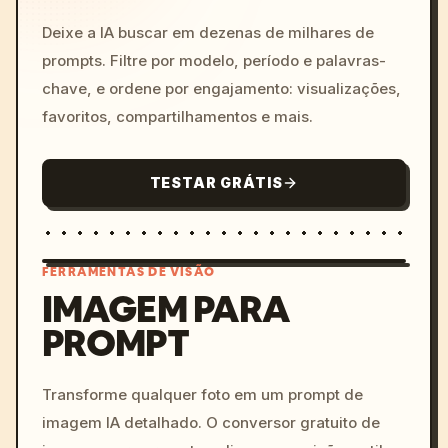
Deixe a IA buscar em dezenas de milhares de
prompts. Filtre por modelo, período e palavras-
chave, e ordene por engajamento: visualizações,
favoritos, compartilhamentos e mais.
TESTAR GRÁTIS
FERRAMENTAS DE VISÃO
IMAGEM PARA
PROMPT
/imagine prompt: cinemati
c, cyberpunk sunset, neon
colors, 8k --v 6.0
Transforme qualquer foto em um prompt de
imagem IA detalhado. O conversor gratuito de