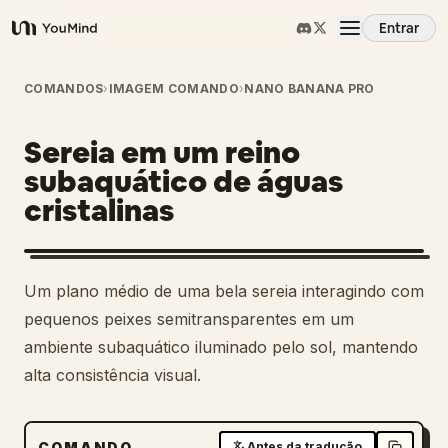
Entrar
YouMind
Visão Geral
COMANDOS
›
IMAGEM COMANDO
›
NANO BANANA PRO
Sereia em um reino
Casos de Uso
subaquático de águas
cristalinas
Habilidades
Prompts
1
Um plano médio de uma bela sereia interagindo com
pequenos peixes semitransparentes em um
Preços
ambiente subaquático iluminado pelo sol, mantendo
alta consistência visual.
Baixar
COMANDO
Antes da tradução