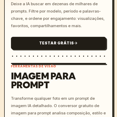
Deixe a IA buscar em dezenas de milhares de
prompts. Filtre por modelo, período e palavras-
chave, e ordene por engajamento: visualizações,
favoritos, compartilhamentos e mais.
TESTAR GRÁTIS
FERRAMENTAS DE VISÃO
IMAGEM PARA
PROMPT
/imagine prompt: cinemati
c, cyberpunk sunset, neon
colors, 8k --v 6.0
Transforme qualquer foto em um prompt de
imagem IA detalhado. O conversor gratuito de
imagem para prompt analisa composição, estilo e