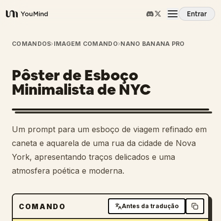
Entrar
YouMind
Visão Geral
COMANDOS
›
IMAGEM COMANDO
›
NANO BANANA PRO
Pôster de Esboço
Casos de Uso
Minimalista de NYC
Habilidades
Um prompt para um esboço de viagem refinado em
Prompts
caneta e aquarela de uma rua da cidade de Nova
York, apresentando traços delicados e uma
atmosfera poética e moderna.
Preços
Baixar
COMANDO
Antes da tradução