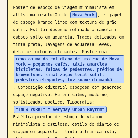
Pôster de esboço de viagem minimalista em 
Blog
altíssima resolução de 
Nova York
, em papel 
de esboço branco limpo com textura de grão 
Atualizações
sutil. Estilo: desenho refinado a caneta + 
esboço solto em aquarela. Traços delicados em 
tinta preta, lavagens de aquarela leves, 
detalhes urbanos elegantes. Mostre uma 
cena calma do cotidiano de uma rua de Nova 
York — pequenos cafés, táxis amarelos, 
bicicletas, faixas de pedestres, prédios de 
brownstone, sinalização local sutil, 
pedestres elegantes, luz suave da manhã
. Composição editorial espaçosa com generoso 
espaço negativo. Humor: calmo, moderno, 
sofisticado, poético. Tipografia: 
“[NEW YORK]” “Everyday Urban Rhythm”
Estética premium de esboço de viagem, 
minimalista e estilosa, estilo de diário de 
viagem em aquarela + tinta ultrarrealista, 