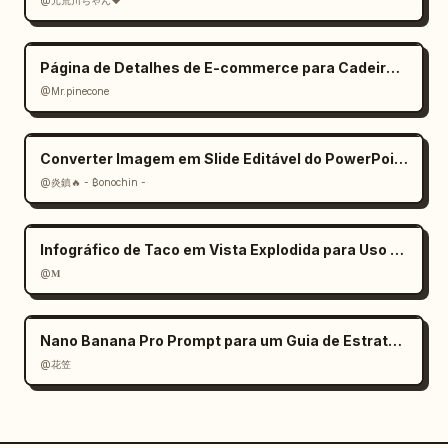
@元荒川ちゃん❤
Página de Detalhes de E-commerce para Cadeira de Escritório Ergonômica (Mobile)
@Mr.pinecone
Converter Imagem em Slide Editável do PowerPoint: Prompt
@炎鎮🔥 - ₿onochin -
Infográfico de Taco em Vista Explodida para Uso Comercial
@𝐌
Nano Banana Pro Prompt para um Guia de Estratégia de Jogo
@花笠