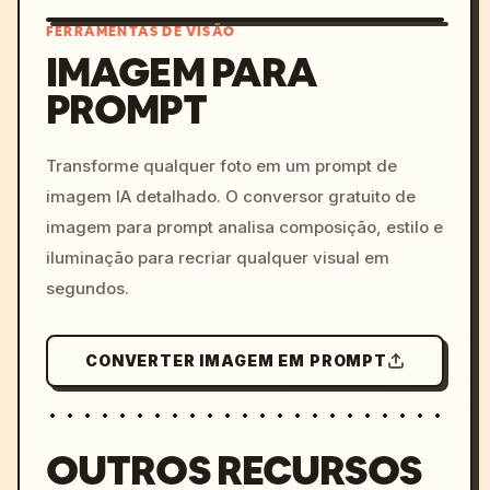
FERRAMENTAS DE VISÃO
IMAGEM PARA
PROMPT
/imagine prompt: cinemati
c, cyberpunk sunset, neon
colors, 8k --v 6.0
Transforme qualquer foto em um prompt de
imagem IA detalhado. O conversor gratuito de
imagem para prompt analisa composição, estilo e
iluminação para recriar qualquer visual em
segundos.
CONVERTER IMAGEM EM PROMPT
OUTROS RECURSOS