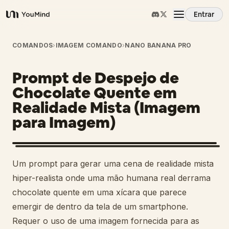
Entrar
YouMind
Visão Geral
COMANDOS
›
IMAGEM COMANDO
›
NANO BANANA PRO
Prompt de Despejo de
Casos de Uso
Chocolate Quente em
Realidade Mista (Imagem
Habilidades
para Imagem)
Prompts
Um prompt para gerar uma cena de realidade mista
Preços
hiper-realista onde uma mão humana real derrama
chocolate quente em uma xícara que parece
emergir de dentro da tela de um smartphone.
Baixar
Requer o uso de uma imagem fornecida para as