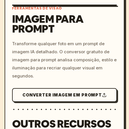
FERRAMENTAS DE VISÃO
IMAGEM PARA
PROMPT
/imagine prompt: cinemati
c, cyberpunk sunset, neon
colors, 8k --v 6.0
Transforme qualquer foto em um prompt de
imagem IA detalhado. O conversor gratuito de
imagem para prompt analisa composição, estilo e
iluminação para recriar qualquer visual em
segundos.
CONVERTER IMAGEM EM PROMPT
OUTROS RECURSOS