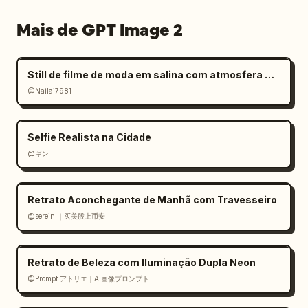
Mais de GPT Image 2
Still de filme de moda em salina com atmosfera melancólica
@Nailai7981
Selfie Realista na Cidade
@ギン
Retrato Aconchegante de Manhã com Travesseiro
@serein ｜买美股上币安
Retrato de Beleza com Iluminação Dupla Neon
@Prompt アトリエ｜AI画像プロンプト