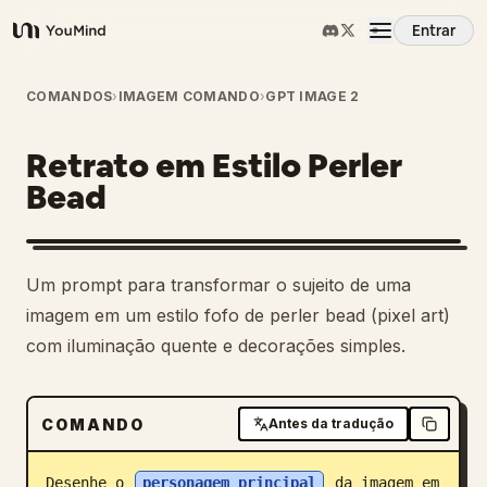
Entrar
YouMind
Visão Geral
COMANDOS
›
IMAGEM COMANDO
›
GPT IMAGE 2
Retrato em Estilo Perler
Casos de Uso
Bead
Habilidades
1
Um prompt para transformar o sujeito de uma
Prompts
imagem em um estilo fofo de perler bead (pixel art)
com iluminação quente e decorações simples.
Preços
COMANDO
Antes da tradução
Baixar
Desenhe o 
personagem principal
 da imagem em 