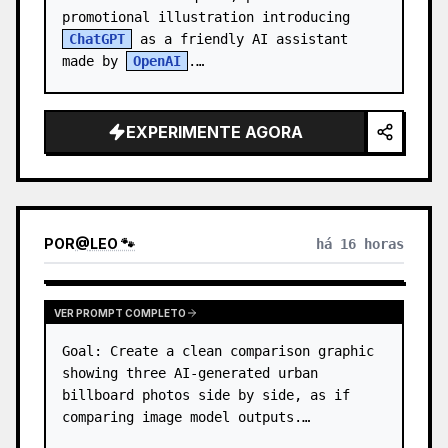
promotional illustration introducing 
ChatGPT
 as a friendly AI assistant 
made by 
OpenAI
.

Canvas: 1:1 square image, warm indoor 
office setting…
EXPERIMENTE AGORA
POR
@
LEO 🐾
há 16 horas
VER PROMPT COMPLETO
Goal: Create a clean comparison graphic 
showing three AI-generated urban 
billboard photos side by side, as if 
comparing image model outputs.
