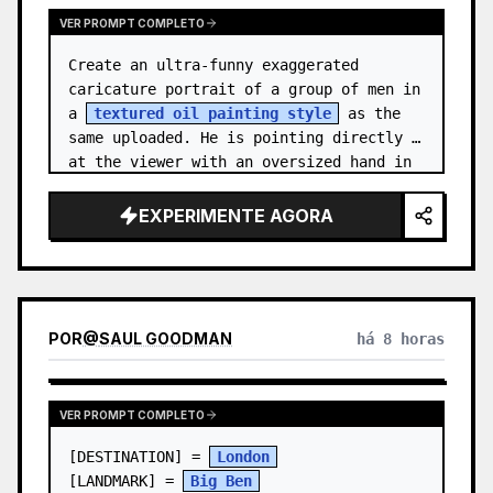
VER PROMPT COMPLETO
Create an ultra-funny exaggerated 
caricature portrait of a group of men in 
a 
textured oil painting style
 as the 
same uploaded. He is pointing directly 
at the viewer with an oversized hand in 
forced perspective, wearing a {…
EXPERIMENTE AGORA
POR
@
SAUL GOODMAN
há 8 horas
VER PROMPT COMPLETO
[DESTINATION] = 
London
[LANDMARK] = 
Big Ben