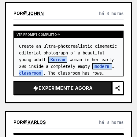
POR
@
JOHNN
há 8 horas
VER PROMPT COMPLETO
Create an ultra-photorealistic cinematic 
editorial photograph of a beautiful 
young adult 
Korean
 woman in her early 
20s inside a completely empty 
modern 
classroom
. The classroom has rows…
EXPERIMENTE AGORA
POR
@
KARLOS
há 8 horas