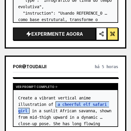
  "type": "infográfico de linha do tempo 
evolutiva",

  "instruction": "Usando REFERENCE_0 
como base estrutural, transforme o 
design vetorial plano em um infográfico 
3D altamente realista. Substitua as 
EXPERIMENTE AGORA
rampas lisas por degraus de pedra 
distintos e atualize to…
POR
@
TOUDAIJI
há 5 horas
VER PROMPT COMPLETO
Create a vibrant vertical anime 
illustration of 
a cheerful elf safari 
girl
 in a sunlit African savanna, shown 
from mid-thigh upward in a dynamic 
close-up pose. She has long flowing 
{argument name="hair color" default=…