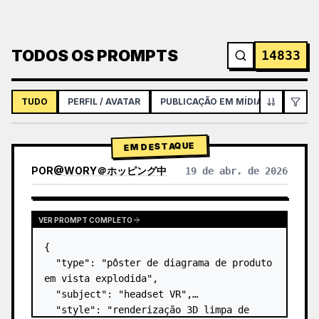
TODOS OS PROMPTS
14833
TUDO
PERFIL / AVATAR
PUBLICAÇÃO EM MÍDIAS SOCIAIS
EM DESTAQUE
POR
@
WORY＠ホッピング中
19 de abr. de 2026
VER PROMPT COMPLETO
{

  "type": "pôster de diagrama de produto 
em vista explodida",

  "subject": "headset VR",

  "style": "renderização 3D limpa de 