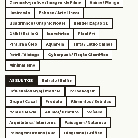
Cinematográfico / Imagem de Filme
Anime / Mangá
Ilustração
Esboço / Arte Linear
Quadrinhos / Graphic Novel
Renderização 3D
Chibi / Estilo Q
Isométrico
Pixel Art
Pintura a Óleo
Aquarela
Tinta / Estilo Chinês
Retrô / Vintage
Cyberpunk / Ficção Científica
Minimalismo
ASSUNTOS
Retrato / Selfie
Influenciador(a) / Modelo
Personagem
Grupo / Casal
Produto
Alimentos / Bebidas
Item de Moda
Animal / Criatura
Veículo
Arquitetura / Interiores
Paisagem / Natureza
Paisagem Urbana / Rua
Diagrama / Gráfico