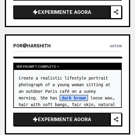
Canvas: Wide 16:9 presentation slide 
with a warm off-white background and 
EXPERIMENTE AGORA
generous margins. …
POR
@
HARSHITH
ontem
VER PROMPT COMPLETO
Create a realistic lifestyle portrait 
photograph of a young woman sitting at 
an outdoor Paris café on a sunny 
morning. She has 
dark brown
 loose wavy 
hair with soft bangs, fair skin, natural 
makeup, and a gentle relaxed sm…
EXPERIMENTE AGORA