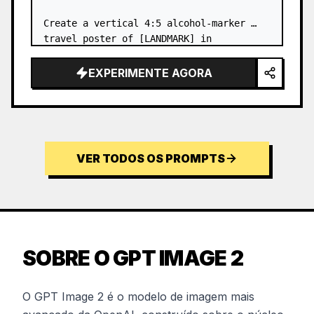
Create a vertical 4:5 alcohol-marker 
travel poster of [LANDMARK] in 
[DESTINATION], viewed from a low 
pedestrian viewpoint. Make it f…
EXPERIMENTE AGORA
VER TODOS OS PROMPTS
SOBRE O GPT IMAGE 2
O GPT Image 2 é o modelo de imagem mais