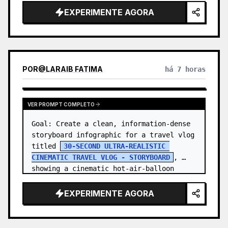
EXPERIMENTE AGORA
POR
@
LARAIB FATIMA‎
há 7 horas
VER PROMPT COMPLETO
Goal: Create a clean, information-dense 
storyboard infographic for a travel vlog 
titled 
30-SECOND ULTRA-REALISTIC 
CINEMATIC TRAVEL VLOG - STORYBOARD
, 
showing a cinematic hot-air-balloon 
adventure at sunrise with one co…
EXPERIMENTE AGORA