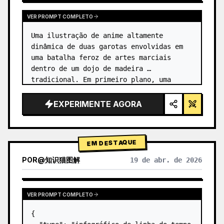
VER PROMPT COMPLETO
Uma ilustração de anime altamente 
dinâmica de duas garotas envolvidas em 
uma batalha feroz de artes marciais 
dentro de um dojo de madeira 
tradicional. Em primeiro plano, uma 
garota com {argument name="character 1 
hair" default="cabelo preto em um coque 
EXPERIMENTE AGORA
alto co…
EM DESTAQUE
POR
@
知识猫图解
19 de abr. de 2026
VER PROMPT COMPLETO
{
