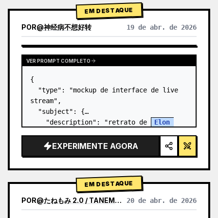
EM DESTAQUE
POR
@
神经病不想好转
19 de abr. de 2026
VER PROMPT COMPLETO
{

  "type": "mockup de interface de live 
stream",

  "subject": {

    "description": "retrato de 
Elon 
Musk
, sorrindo, vestindo uma camiseta 
preta com um gráfico de esquema técnico 
EXPERIMENTE AGORA
em branco",

    "background": "o lado e…
EM DESTAQUE
POR
@
たねもみ 2.0 / TANEMOMI VER2.0
20 de abr. de 2026