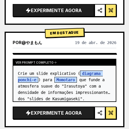
alta tecnologia, iluminação de estúdio, 
detalhes brilhantes",

EXPERIMENTE AGORA
  "background": "{argument 
name=\"background color\" 
default=\"gradien…
EM DESTAQUE
POR
@
やまもん
19 de abr. de 2026
VER RESULTADOS DE OUTROS MODELOS
VER PROMPT COMPLETO
Crie um slide explicativo (
diagrama 
ponchi-e
) para 
Momotaro
 que funde a 
atmosfera suave do "Irasutoya" com a 
densidade de informações impressionante 
dos "slides de Kasumigaseki".
EXPERIMENTE AGORA